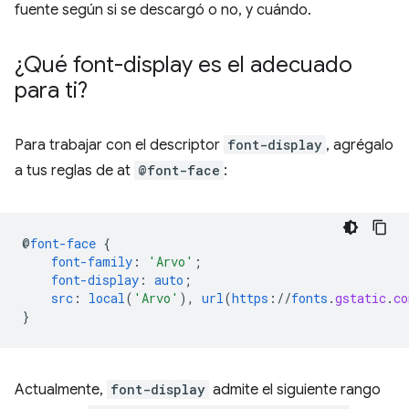
fuente según si se descargó o no, y cuándo.
¿Qué font-display es el adecuado
para ti?
Para trabajar con el descriptor
font-display
, agrégalo
a tus reglas de at
@font-face
:
@
font-face
{
font-family
:
'Arvo'
;
font-display
:
auto
;
src
:
local
(
'Arvo'
),
url
(
https
://
fonts
.
gstatic
.
co
}
Actualmente,
font-display
admite el siguiente rango