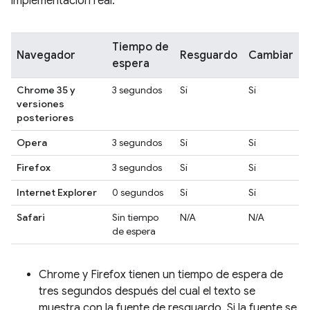
implementación real.
Tiempo de
Navegador
Resguardo
Cambiar
espera
Chrome 35 y
3 segundos
Sí
Sí
versiones
posteriores
Opera
3 segundos
Sí
Sí
Firefox
3 segundos
Sí
Sí
Internet Explorer
0 segundos
Sí
Sí
Safari
Sin tiempo
N/A
N/A
de espera
Chrome y Firefox tienen un tiempo de espera de
tres segundos después del cual el texto se
muestra con la fuente de resguardo. Si la fuente se