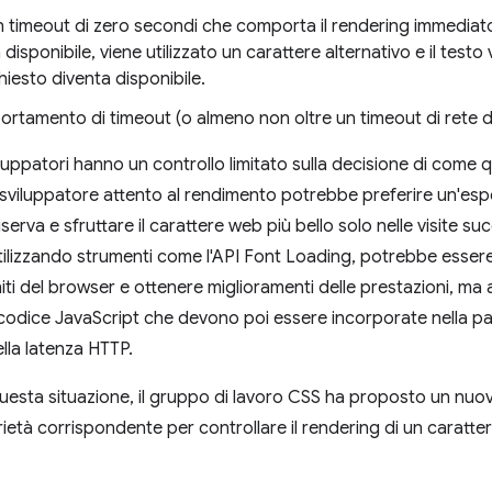
n timeout di zero secondi che comporta il rendering immediato 
disponibile, viene utilizzato un carattere alternativo e il testo
hiesto diventa disponibile.
rtamento di timeout (o almeno non oltre un timeout di rete di
iluppatori hanno un controllo limitato sulla decisione di come 
 sviluppatore attento al rendimento potrebbe preferire un'espe
riserva e sfruttare il carattere web più bello solo nelle visite 
. Utilizzando strumenti come l'API Font Loading, potrebbe essere
ti del browser e ottenere miglioramenti delle prestazioni, ma 
 codice JavaScript che devono poi essere incorporate nella pag
lla latenza HTTP.
 questa situazione, il gruppo di lavoro CSS ha proposto un nu
rietà corrispondente per controllare il rendering di un caratter