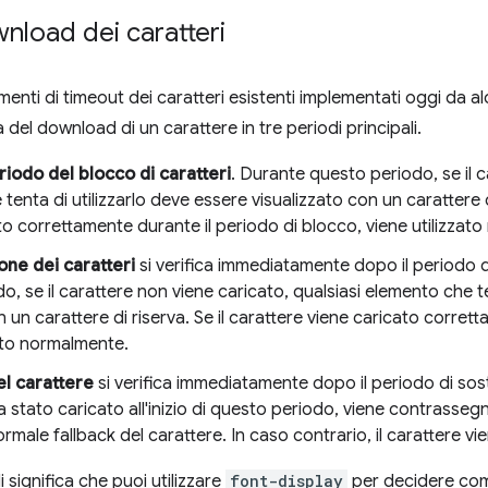
nload dei caratteri
ti di timeout dei caratteri esistenti implementati oggi da a
 del download di un carattere in tre periodi principali.
riodo del blocco di caratteri
. Durante questo periodo, se il c
enta di utilizzarlo deve essere visualizzato con un carattere di r
to correttamente durante il periodo di blocco, viene utilizzat
one dei caratteri
si verifica immediatamente dopo il periodo di
, se il carattere non viene caricato, qualsiasi elemento che te
 un carattere di riserva. Se il carattere viene caricato corret
ato normalmente.
el carattere
si verifica immediatamente dopo il periodo di sosti
a stato caricato all'inizio di questo periodo, viene contrass
ormale fallback del carattere. In caso contrario, il carattere v
significa che puoi utilizzare
font-display
per decidere com