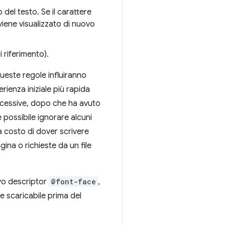
del testo. Se il carattere
 viene visualizzato di nuovo
 riferimento).
queste regole influiranno
rienza iniziale più rapida
successive, dopo che ha avuto
 possibile ignorare alcuni
a costo di dover scrivere
ina o richieste da un file
ovo descriptor
@font-face
,
e scaricabile prima del