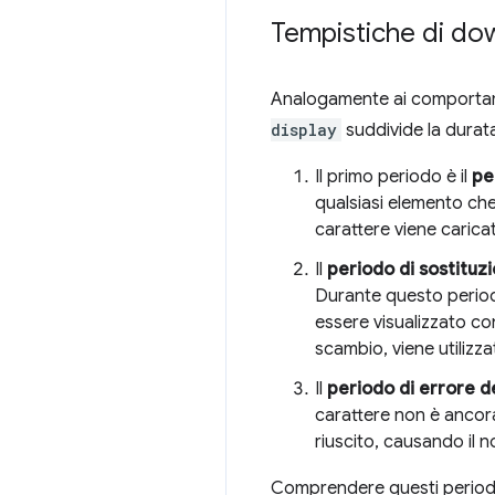
Tempistiche di dow
Analogamente ai comportamen
display
suddivide la durata
Il primo periodo è il
pe
qualsiasi elemento che t
carattere viene carica
Il
periodo di sostituzi
Durante questo periodo
essere visualizzato con
scambio, viene utilizz
Il
periodo di errore d
carattere non è ancor
riuscito, causando il n
Comprendere questi periodi 