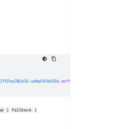
TIf5PesZW2xOQ-xsNqO47m55DA
.
woff2
)
format
(
'woff2'
);
ap | fallback |