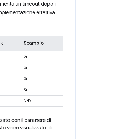
lementa un timeout dopo il
'implementazione effettiva
ck
Scambio
Sì
Sì
Sì
Sì
N/D
zato con il carattere di
sto viene visualizzato di