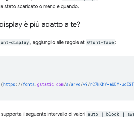
sia stato scaricato o meno e quando.
display è più adatto a te?
font-display
, aggiungilo alle regole at
@font-face
:
l
(
https
://
fonts
.
gstatic
.
com
/
s
/
arvo
/
v9
/
rC7kKhY-eUDY-ucIS
supporta il seguente intervallo di valori
auto | block | sw