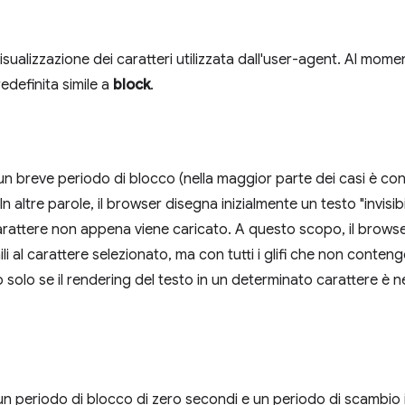
 visualizzazione dei caratteri utilizzata dall'user-agent. Al mom
edefinita simile a
block
.
n breve periodo di blocco (nella maggior parte dei casi è cons
n altre parole, il browser disegna inizialmente un testo "invisibi
 carattere non appena viene caricato. A questo scopo, il brows
i al carattere selezionato, ma con tutti i glifi che non conten
 solo se il rendering del testo in un determinato carattere è ne
n periodo di blocco di zero secondi e un periodo di scambio inf