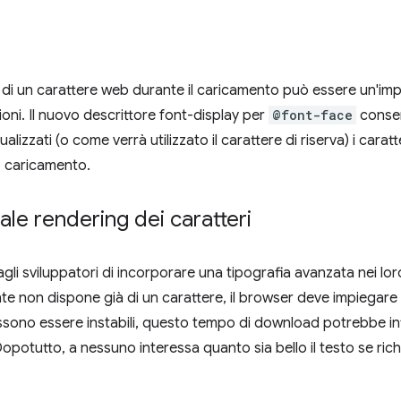
di un carattere web durante il caricamento può essere un'imp
ioni. Il nuovo descrittore font-display per
@font-face
consen
izzati (o come verrà utilizzato il carattere di riserva) i carat
o caricamento.
uale rendering dei caratteri
 sviluppatori di incorporare una tipografia avanzata nei loro 
e non dispone già di un carattere, il browser deve impiegare
possono essere instabili, questo tempo di download potrebbe i
 Dopotutto, a nessuno interessa quanto sia bello il testo se r