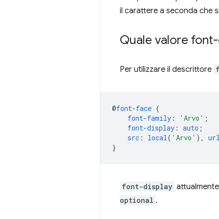
il carattere a seconda che 
Quale valore font-
Per utilizzare il descrittore
@
font-face
{
font-family
:
'Arvo'
;
font-display
:
auto
;
src
:
local
(
'Arvo'
),
ur
}
font-display
attualmente 
optional
.