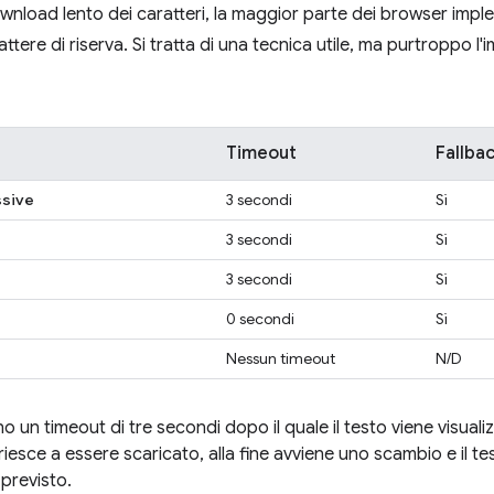
 download lento dei caratteri, la maggior parte dei browser imp
attere di riserva. Si tratta di una tecnica utile, ma purtroppo l
Timeout
Fallba
ssive
3 secondi
Sì
3 secondi
Sì
3 secondi
Sì
0 secondi
Sì
Nessun timeout
N/D
un timeout di tre secondi dopo il quale il testo viene visualiz
e riesce a essere scaricato, alla fine avviene uno scambio e il te
 previsto.