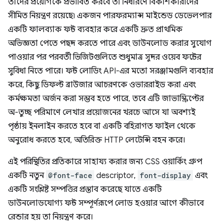
তাদের প্রয়োগকে প্রভাবিত করবে তা নির্ধারণে বিকাশকারীদের
সীমিত নিয়ন্ত্রণ রয়েছে৷ একজন পারফরম্যান্স মাইন্ডেড ডেভেলপার
একটি ফালব্যাক ফন্ট ব্যবহার করে একটি দ্রুত প্রাথমিক
অভিজ্ঞতা পেতে পছন্দ করতে পারে এবং ডাউনলোড করার সুযোগ
পাওয়ার পর পরবর্তী ভিজিটগুলিতে শুধুমাত্র সুন্দর ওয়েব ফন্টের
সুবিধা নিতে পারে। ফন্ট লোডিং API-এর মতো সরঞ্জামগুলি ব্যবহার
করে, কিছু ডিফল্ট ব্রাউজার আচরণকে ওভাররাইড করা এবং
কর্মক্ষমতা অর্জন করা সম্ভব হতে পারে, তবে এটি জাভাস্ক্রিপ্টের
অ-তুচ্ছ পরিমাণে লেখার প্রয়োজনের খরচে আসে যা অবশ্যই
পৃষ্ঠায় ইনলাইন করতে হবে বা একটি বহিরাগত ফাইল থেকে
অনুরোধ করতে হবে, অতিরিক্ত HTTP লেটেন্সি বহন করে।
এই পরিস্থিতির প্রতিকারে সাহায্য করার জন্য CSS ওয়ার্কিং গ্রুপ
একটি নতুন
@font-face
descriptor,
font-display
এবং
একটি সংশ্লিষ্ট সম্পত্তির প্রস্তাব করেছে যাতে একটি
ডাউনলোডযোগ্য ফন্ট সম্পূর্ণরূপে লোড হওয়ার আগে কীভাবে
রেন্ডার হয় তা নিয়ন্ত্রণ করে।