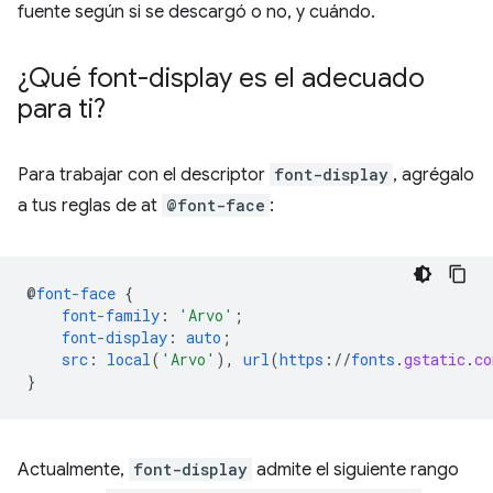
fuente según si se descargó o no, y cuándo.
¿Qué font-display es el adecuado
para ti?
Para trabajar con el descriptor
font-display
, agrégalo
a tus reglas de at
@font-face
:
@
font-face
{
font-family
:
'Arvo'
;
font-display
:
auto
;
src
:
local
(
'Arvo'
),
url
(
https
://
fonts
.
gstatic
.
co
}
Actualmente,
font-display
admite el siguiente rango