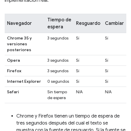
implementación real.
Tiempo de
Navegador
Resguardo
Cambiar
espera
Chrome 35 y
3 segundos
Sí
Sí
versiones
posteriores
Opera
3 segundos
Sí
Sí
Firefox
3 segundos
Sí
Sí
Internet Explorer
0 segundos
Sí
Sí
Safari
Sin tiempo
N/A
N/A
de espera
Chrome y Firefox tienen un tiempo de espera de
tres segundos después del cual el texto se
muestra con la fuente de resguardo. Si la fuente se