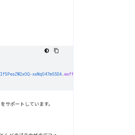
TIf5PesZW2xOQ-xsNqO47m55DA
.
woff2
)
format
(
'woff2'
);
をサポートしています。