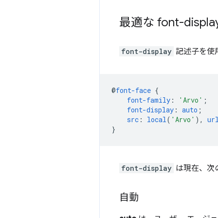
最適な font-displ
font-display
記述子を使
@
font-face
{
font-family
:
'Arvo'
;
font-display
:
auto
;
src
:
local
(
'Arvo'
),
ur
}
font-display
は現在、次
自動