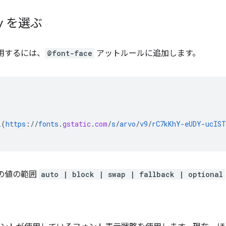
ay を選ぶ
用するには、
@font-face
アットルールに追加します。
l
(
https
://
fonts
.
gstatic
.
com
/
s
/
arvo
/
v9
/
rC7kKhY-eUDY-ucIS
の値の範囲
auto | block | swap | fallback | optional