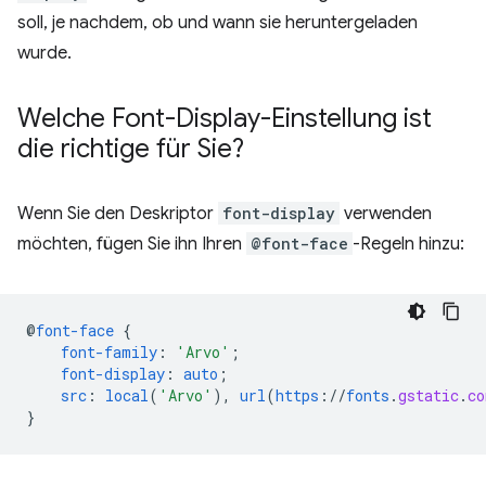
soll, je nachdem, ob und wann sie heruntergeladen
wurde.
Welche Font-Display-Einstellung ist
die richtige für Sie?
Wenn Sie den Deskriptor
font-display
verwenden
möchten, fügen Sie ihn Ihren
@font-face
-Regeln hinzu:
@
font-face
{
font-family
:
'Arvo'
;
font-display
:
auto
;
src
:
local
(
'Arvo'
),
url
(
https
://
fonts
.
gstatic
.
co
}