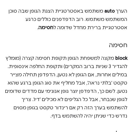
הערך
auto
משתמש באסטרטגיית הצגת הגופן שבה סוכן
המשתמש משתמש. רוב הדפדפנים כוללים כרגע
אסטרטגיית ברירת מחדל שדומה ל
חסימה
.
חסימה
block
מקצה למשפחת הגופן תקופת חסימה קצרה (מומלץ
להגדיר 3 שניות ברוב המקרים) ותקופת החלפה אינסופית.
במילים אחרות, אם הגופן לא נטען, הדפדפן תחילה מצייר
טקסט 'בלתי נראה', אבל מחליף את סוג הגופן ברגע שהוא
נטען. לשם כך, הדפדפן יוצר גופן אנונימי עם מדדים שדומים
לגופן שנבחר, אבל כל הגליפים לא מכילים 'דיו'. צריך
להשתמש בערך הזה רק אם רינדור טקסט בגופן מסוים
נדרש כדי שניתן יהיה להשתמש בדף.