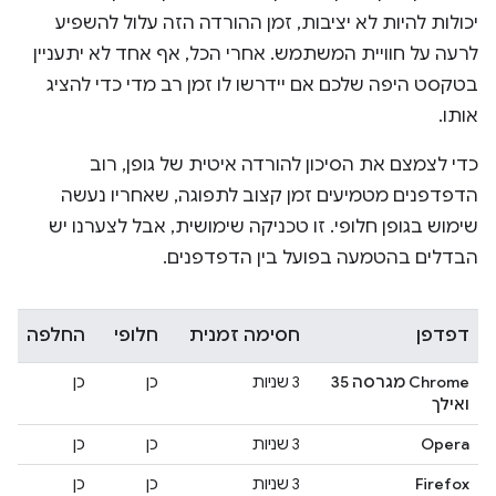
יכולות להיות לא יציבות, זמן ההורדה הזה עלול להשפיע
לרעה על חוויית המשתמש. אחרי הכל, אף אחד לא יתעניין
בטקסט היפה שלכם אם יידרשו לו זמן רב מדי כדי להציג
אותו.
כדי לצמצם את הסיכון להורדה איטית של גופן, רוב
הדפדפנים מטמיעים זמן קצוב לתפוגה, שאחריו נעשה
שימוש בגופן חלופי. זו טכניקה שימושית, אבל לצערנו יש
הבדלים בהטמעה בפועל בין הדפדפנים.
דפדפן
חסימה זמנית
חלופי
החלפה
Chrome מגרסה 35
3 שניות
כן
כן
ואילך
Opera
3 שניות
כן
כן
Firefox
3 שניות
כן
כן