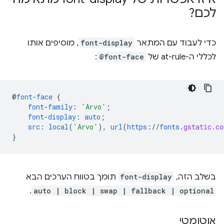
לכם?
כדי לעבוד עם המתאר
font-display
, מוסיפים אותו
לכללי ה-at-rule של
@font-face
:
@
font-face
{
font-family
:
'Arvo'
;
font-display
:
auto
;
src
:
local
(
'Arvo'
),
url
(
https
://
fonts
.
gstatic
.
co
}
בשלב הזה,
font-display
תומך בטווח הערכים הבא
.
auto | block | swap | fallback | optional
אוטומטי