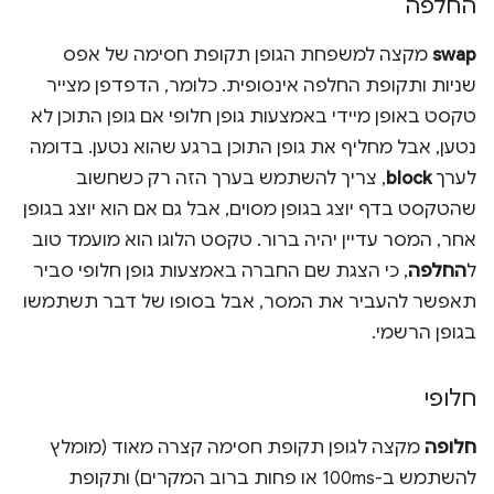
החלפה
swap
מקצה למשפחת הגופן תקופת חסימה של אפס
שניות ותקופת החלפה אינסופית. כלומר, הדפדפן מצייר
טקסט באופן מיידי באמצעות גופן חלופי אם גופן התוכן לא
נטען, אבל מחליף את גופן התוכן ברגע שהוא נטען. בדומה
לערך
block
, צריך להשתמש בערך הזה רק כשחשוב
שהטקסט בדף יוצג בגופן מסוים, אבל גם אם הוא יוצג בגופן
אחר, המסר עדיין יהיה ברור. טקסט הלוגו הוא מועמד טוב
ל
החלפה
, כי הצגת שם החברה באמצעות גופן חלופי סביר
תאפשר להעביר את המסר, אבל בסופו של דבר תשתמשו
בגופן הרשמי.
חלופי
חלופה
מקצה לגופן תקופת חסימה קצרה מאוד (מומלץ
להשתמש ב-100ms או פחות ברוב המקרים) ותקופת