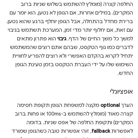
החלפה קצרה (מומלץ להשתמש בשלוש שניות ברוב
המקרים). במילים אחרות, אם הגופן לא נטען, הוא יומר עם
ברירת מחדל בהתחלה, אבל הגופן יוחלף ברגע שהוא נטען.
עם זאת, אם יחלוף יותר מדי זמן, המערכת תשתמש בגיבוי
למשך כל משך החיים של הדף.
גיבוי
הוא פתרון מתאים
לדברים כמו גוף הטקסט, שבהם אתם רוצים שהמשתמש
יתחיל לקרוא בהקדם האפשרי ולא רוצים להפריע לחוויית
השימוש שלו על ידי העברת הטקסט בזמן טעינת הגופן
החדש.
אופציונלי
הערך
optional
מקצה למשפחת הגופן תקופת חסימה
קצרה מאוד (מומלץ להשתמש ב-100ms או פחות ברוב
המקרים) ותקופת החלפה של אפס שניות. בדומה
לאפשרות
fallback
, זוהי אפשרות טובה כשהגופן שמורד