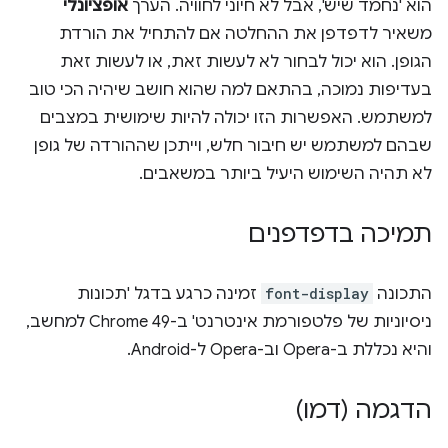
הוא 'נחמד שיש', אבל לא חיוני לחוויה. הערך
אופציונלי
משאיר לדפדפן את ההחלטה אם להתחיל את הורדת
הגופן. הוא יכול לבחור לא לעשות זאת, או לעשות זאת
בעדיפות נמוכה, בהתאם למה שהוא חושב שיהיה הכי טוב
למשתמש. האפשרות הזו יכולה להיות שימושית במצבים
שבהם למשתמש יש חיבור חלש, וייתכן שההורדה של גופן
לא תהיה השימוש היעיל ביותר במשאבים.
תמיכה בדפדפנים
התכונה
font-display
זמינה כרגע בדגל 'תכונות
ניסיוניות של פלטפורמת אינטרנט' ב-Chrome 49 למחשב,
והיא נכללת ב-Opera וב-Opera ל-Android.
הדגמה (דמו)