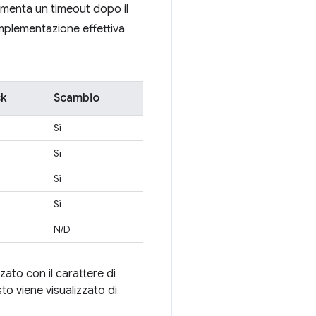
lementa un timeout dopo il
'implementazione effettiva
ck
Scambio
Sì
Sì
Sì
Sì
N/D
zato con il carattere di
sto viene visualizzato di