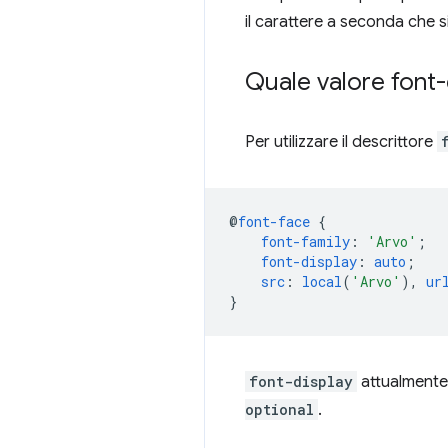
il carattere a seconda che 
Quale valore font-
Per utilizzare il descrittore
@
font-face
{
font-family
:
'Arvo'
;
font-display
:
auto
;
src
:
local
(
'Arvo'
),
ur
}
font-display
attualmente 
optional
.