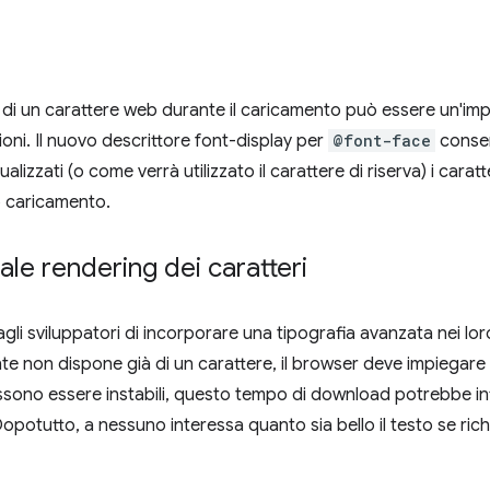
di un carattere web durante il caricamento può essere un'imp
ioni. Il nuovo descrittore font-display per
@font-face
consen
izzati (o come verrà utilizzato il carattere di riserva) i carat
o caricamento.
uale rendering dei caratteri
 sviluppatori di incorporare una tipografia avanzata nei loro 
e non dispone già di un carattere, il browser deve impiegare
possono essere instabili, questo tempo di download potrebbe i
 Dopotutto, a nessuno interessa quanto sia bello il testo se r