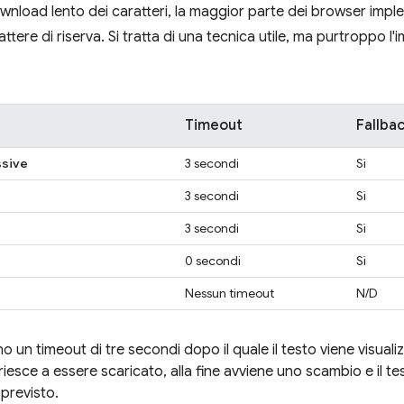
 download lento dei caratteri, la maggior parte dei browser imp
attere di riserva. Si tratta di una tecnica utile, ma purtroppo l
Timeout
Fallba
ssive
3 secondi
Sì
3 secondi
Sì
3 secondi
Sì
0 secondi
Sì
Nessun timeout
N/D
un timeout di tre secondi dopo il quale il testo viene visualiz
e riesce a essere scaricato, alla fine avviene uno scambio e il te
 previsto.