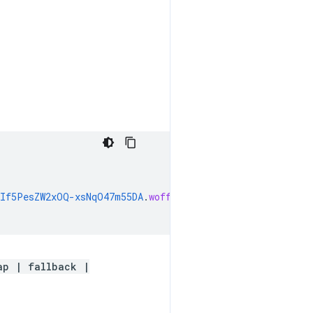
TIf5PesZW2xOQ-xsNqO47m55DA
.
woff2
)
format
(
'woff2'
);
ap | fallback |