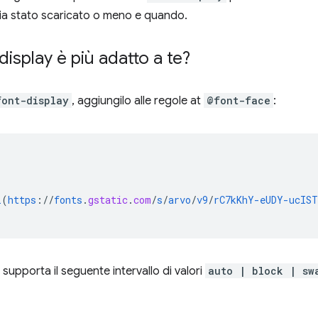
sia stato scaricato o meno e quando.
display è più adatto a te?
font-display
, aggiungilo alle regole at
@font-face
:
l
(
https
://
fonts
.
gstatic
.
com
/
s
/
arvo
/
v9
/
rC7kKhY-eUDY-ucIS
supporta il seguente intervallo di valori
auto | block | sw