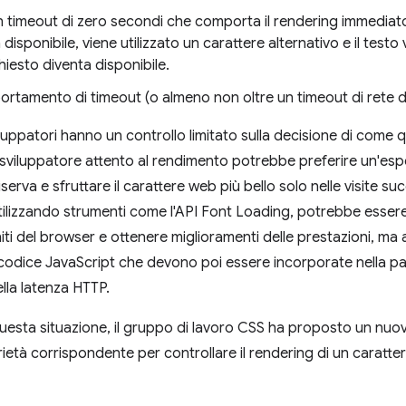
n timeout di zero secondi che comporta il rendering immediato 
disponibile, viene utilizzato un carattere alternativo e il testo
hiesto diventa disponibile.
rtamento di timeout (o almeno non oltre un timeout di rete di
iluppatori hanno un controllo limitato sulla decisione di come 
 sviluppatore attento al rendimento potrebbe preferire un'espe
riserva e sfruttare il carattere web più bello solo nelle visite 
. Utilizzando strumenti come l'API Font Loading, potrebbe essere
ti del browser e ottenere miglioramenti delle prestazioni, ma 
 codice JavaScript che devono poi essere incorporate nella pag
lla latenza HTTP.
 questa situazione, il gruppo di lavoro CSS ha proposto un nu
rietà corrispondente per controllare il rendering di un caratter