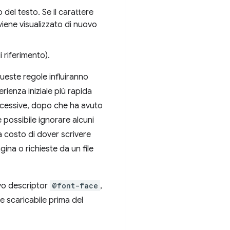
del testo. Se il carattere
 viene visualizzato di nuovo
 riferimento).
queste regole influiranno
rienza iniziale più rapida
successive, dopo che ha avuto
 possibile ignorare alcuni
a costo di dover scrivere
ina o richieste da un file
ovo descriptor
@font-face
,
e scaricabile prima del