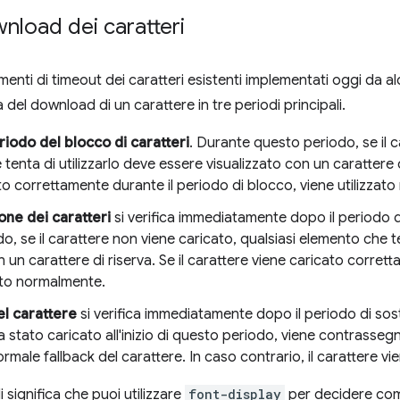
nload dei caratteri
ti di timeout dei caratteri esistenti implementati oggi da a
 del download di un carattere in tre periodi principali.
riodo del blocco di caratteri
. Durante questo periodo, se il c
enta di utilizzarlo deve essere visualizzato con un carattere di r
to correttamente durante il periodo di blocco, viene utilizzat
one dei caratteri
si verifica immediatamente dopo il periodo di
, se il carattere non viene caricato, qualsiasi elemento che te
 un carattere di riserva. Se il carattere viene caricato corret
ato normalmente.
el carattere
si verifica immediatamente dopo il periodo di sosti
a stato caricato all'inizio di questo periodo, viene contrass
ormale fallback del carattere. In caso contrario, il carattere v
significa che puoi utilizzare
font-display
per decidere com