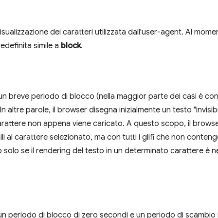
 visualizzazione dei caratteri utilizzata dall'user-agent. Al mom
edefinita simile a
block
.
n breve periodo di blocco (nella maggior parte dei casi è cons
n altre parole, il browser disegna inizialmente un testo "invisibi
 carattere non appena viene caricato. A questo scopo, il brows
i al carattere selezionato, ma con tutti i glifi che non conten
 solo se il rendering del testo in un determinato carattere è ne
n periodo di blocco di zero secondi e un periodo di scambio inf