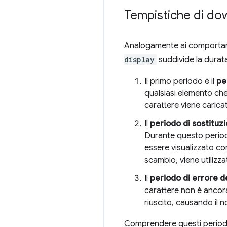
Tempistiche di dow
Analogamente ai comportamen
display
suddivide la durata
Il primo periodo è il
pe
qualsiasi elemento che t
carattere viene carica
Il
periodo di sostituzi
Durante questo periodo
essere visualizzato con
scambio, viene utilizz
Il
periodo di errore d
carattere non è ancor
riuscito, causando il n
Comprendere questi periodi 