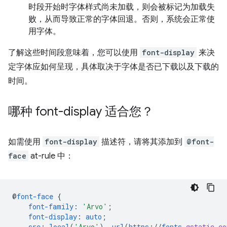
时段开始时字体样式尚未加载，则会被标记为加载失
败，从而导致正常的字体回退。否则，系统会正常使
用字体。
了解这些时间段意味着，您可以使用
font-display
来决
定字体应如何呈现，具体取决于字体是否已下载以及下载的
时间。
哪种 font-display 适合您？
如需使用
font-display
描述符，请将其添加到
@font-
face
at-rule 中：
@
font-face
{
font-family
:
'Arvo'
;
font-display
:
auto
;
src
:
local
(
'Arvo'
),
url
(
https
://
fonts
.
gstatic
.
co