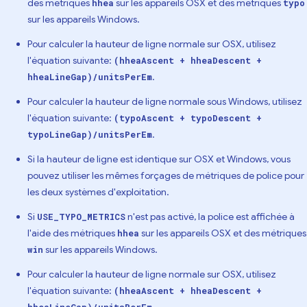
des métriques
sur les appareils OSX et des métriques
hhea
typo
sur les appareils Windows.
Pour calculer la hauteur de ligne normale sur OSX, utilisez
l'équation suivante:
(hheaAscent + hheaDescent +
.
hheaLineGap)/unitsPerEm
Pour calculer la hauteur de ligne normale sous Windows, utilisez
l'équation suivante:
(typoAscent + typoDescent +
.
typoLineGap)/unitsPerEm
Si la hauteur de ligne est identique sur OSX et Windows, vous
pouvez utiliser les mêmes forçages de métriques de police pour
les deux systèmes d'exploitation.
Si
n'est pas activé, la police est affichée à
USE_TYPO_METRICS
l'aide des métriques
sur les appareils OSX et des métriques
hhea
sur les appareils Windows.
win
Pour calculer la hauteur de ligne normale sur OSX, utilisez
l'équation suivante:
(hheaAscent + hheaDescent +
.
hheaLineGap)/unitsPerEm