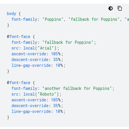
body
{
font-family
:
"Poppins"
,
"fallback for Poppins"
,
"
}
@
font-face
{
font-family
:
"fallback for Poppins"
;
src
:
local
(
"Arial"
);
ascent-override
:
105
%;
descent-override
:
35
%;
line-gap-override
:
10
%;
}
@
font-face
{
font-family
:
"another fallback for Poppins"
;
src
:
local
(
"Roboto"
);
ascent-override
:
105
%;
descent-override
:
35
%;
line-gap-override
:
10
%;
}