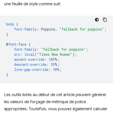
une feuille de style comme suit:
body
{
font-family
:
Poppins
,
"fallback for poppins"
;
}
@
font-face
{
font-family
:
"fallback for poppins"
;
src
:
local
(
"Times New Roman"
);
ascent-override
:
105
%;
descent-override
:
35
%;
line-gap-override
:
10
%;
}
Les outils listés au début de cet article peuvent générer
les valeurs de forçage de métrique de police
appropriées. Toutefois, vous pouvez également calculer