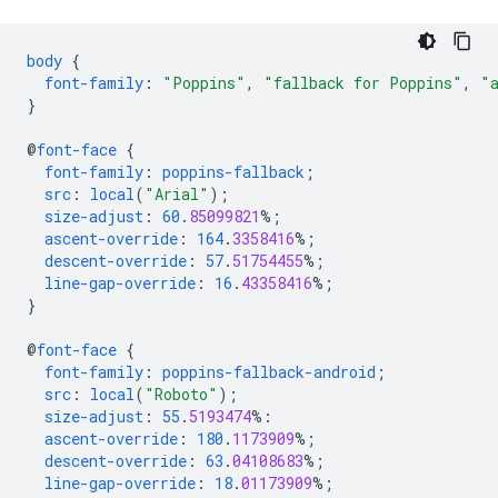
body
{
font-family
:
"Poppins"
,
"fallback for Poppins"
,
"
}
@
font-face
{
font-family
:
poppins-fallback
;
src
:
local
(
"Arial"
);
size-adjust
:
60
.
85099821
%;
ascent-override
:
164
.
3358416
%;
descent-override
:
57
.
51754455
%;
line-gap-override
:
16
.
43358416
%;
}
@
font-face
{
font-family
:
poppins-fallback-android
;
src
:
local
(
"Roboto"
);
size-adjust
:
55
.
5193474
%:
ascent-override
:
180
.
1173909
%;
descent-override
:
63
.
04108683
%;
line-gap-override
:
18
.
01173909
%;