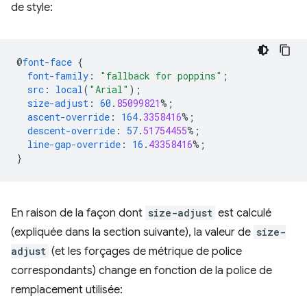
de style:
@
font-face
{
font-family
:
"fallback for poppins"
;
src
:
local
(
"Arial"
);
size-adjust
:
60
.
85099821
%;
ascent-override
:
164
.
3358416
%;
descent-override
:
57
.
51754455
%;
line-gap-override
:
16
.
43358416
%;
}
En raison de la façon dont
size-adjust
est calculé
(expliquée dans la section suivante), la valeur de
size-
adjust
(et les forçages de métrique de police
correspondants) change en fonction de la police de
remplacement utilisée: