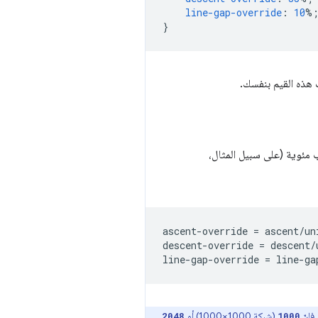
line-gap-override
:
10
%
}
 هذه القيم بنفسك.
 مئوية (على سبيل المثال،
ascent-override = ascent/un
descent-override = descent/
فإنّ
(شبكة 1000×1000) أو
2048
1000