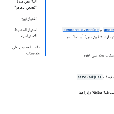
آلية عمل ميزة
"تعديل الحجم"
اختيار نهج
asce
و
descent-override
اختيار الخطوط
الاحتياطية
ة تتطابق تقريبًا أو تمامًا مع
طلب الحصول على
ملاحظات
بيقات هذه على الفور:
لخطوط و
size-adjust
ياطية مطابقة وإدراجها