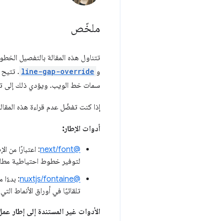
ملخّص
تتناول هذه المقالة بالتفصيل الخط
و
line-gap-override
. تتيح 
سمات خط الويب. ويؤدي ذلك إلى تقلي
إذا كنت تفضّل عدم قراءة هذه المقا
أدوات الإطار:
@next/font
: اعتبارًا من الإصدار 13 من t
لتوفير خطوط احتياطية مطاب
@nuxtjs/fontaine
: بدءًا من الإصدار
تلقائيًا في أوراق الأنماط التي 
الأدوات غير المستندة إلى إطار عمل