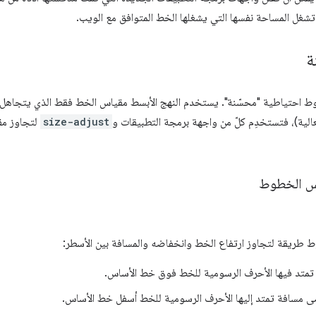
شغل المساحة نفسها التي يشغلها الخط المتوافق مع الويب.
ة
ط احتياطية "محسّنة". يستخدم النهج الأبسط مقياس الخط فقط الذي يتجاهل و
 فعالية)، فتستخدِم كلّ من واجهة برمجة التطبيقات و
size-adjust
لتجاوز مق
يس الخطوط
ط طريقة لتجاوز ارتفاع الخط وانخفاضه والمسافة بين الأسطر:
متد فيها الأحرف الرسومية للخط فوق خط الأساس.
 مسافة تمتد إليها الأحرف الرسومية للخط أسفل خط الأساس.