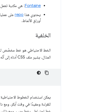
Fontaine
: هي مكتبة تعمل 
يحتوي هذا
repo
أوراق الأنماط.
الخلفية
الخط الاحتياطي هو خط مخصّص للاست
المثال، يشير ملف CSS أدناه إلى أنّه يجب استخدام مجموعة الخطوط
يمكن استخدام الخطوط الاحتياطية
للقراءة ومفيدًا في وقت أبكر. ومع 
خط احتياطي بخط ويب. ومع ذلك، يمك