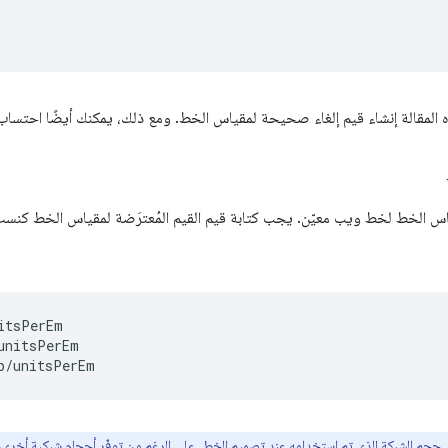
;
ذه المقالة إنشاء قيم إلغاء صحيحة لمقياس الخط. ومع ذلك، يمكنك أيضًا احتساب
مقياس الخط لخط ويب معيّن. يجب كتابة قيم القيم المُعترَضة لمقياس الخط كنسب
itsPerEm

unitsPerEm

 حجم الشبكة الذي تم استخدامه عند تصميم الخط. على الرغم من توفّر أحجام شبكية أخرى، 