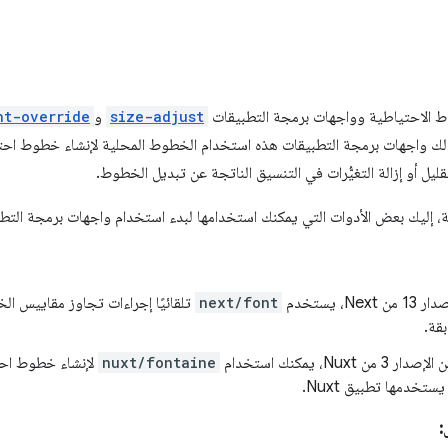
وط الاحتياطية وواجهات برمجة التطبيقات
size-adjust
و
nt-override
لك واجهات برمجة التطبيقات هذه استخدام الخطوط المحلية لإنشاء خطوط احتياطي
ل أو إزالة التغيُّرات في التنسيق الناتجة عن تبديل الخطوط.
لة، إليك بعض الأدوات التي يمكنك استخدامها لبدء استخدام واجهات برمجة التط
Nex، يستخدم
next/font
تلقائيًا إجراءات تجاوز مقاييس ا
قة.
 3 من Nuxt، يمكنك استخدام
nuxt/fontaine
لإنشاء خطوط احت
يستخدمها تطبيق Nuxt.
: