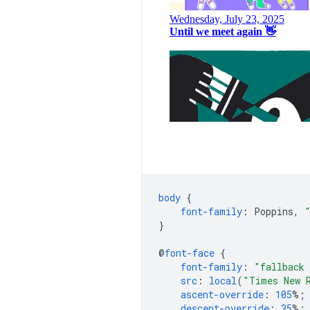
body
{
font-family
:
Poppins
,
}
@
font-face
{
font-family
:
"fallback 
src
:
local
(
"Times New 
ascent-override
:
105
%;
descent-override
:
35
%;