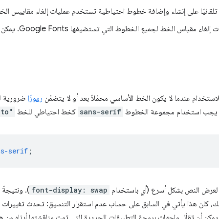
تلقائيًا على إنشاء وإضافة خطوط احتياطية تستخدم عمليات إلغاء مقاييس ال
على عمليات إلغاء مقي
خدام عندما لا يكون الخط الأساسي محمّلاً بعد أو لا يتضمّن
رموزًا
ضرورية ل
sans-serif
كخط احتياطي للخط
oto"
ns-serif
;
 لعرض النص بشكل أسرع (أي باستخدام
font-display: swap
). ونتيجةً
ذلك، كان هذا يأتي في السابق على حساب عدم استقرار التنسيق: تحدث تغييرات 
ن أن تقلّل واجهات برمجة التطبيقات الجديدة التي تمت مناقشتها أدناه من ه