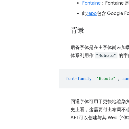
Fontaine
：Fonta
此
repo
包含 Googl
背景
后备字体是在主字体尚未加
体系列用作
"Roboto"
的字
font-family
:
"Roboto"
,
sa
回退字体可用于更快地渲染
史上看，这需要付出布局不稳
API 可以创建与其 Web