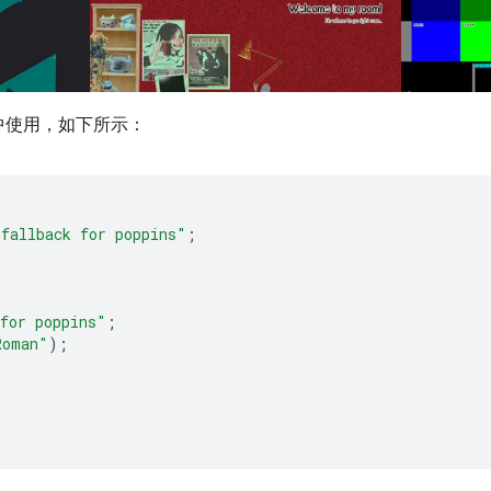
中使用，如下所示：
"fallback for poppins"
;
for poppins"
;
Roman"
);
;