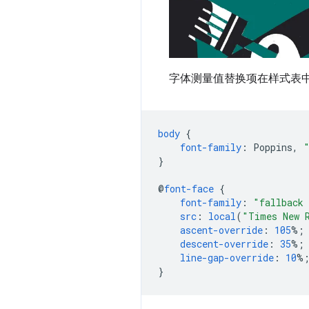
字体测量值替换项在样式表
body
{
font-family
:
Poppins
,
}
@
font-face
{
font-family
:
"fallback 
src
:
local
(
"Times New 
ascent-override
:
105
%;
descent-override
:
35
%;
line-gap-override
:
10
%
}