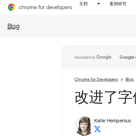
文档
案例研究
Blog
Goog
Chrome for Developers
Blog
改进了字
Katie Hempenius