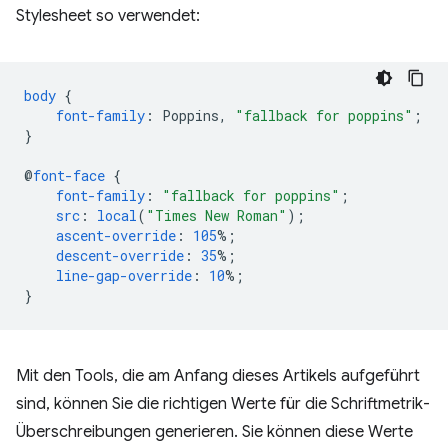
Stylesheet so verwendet:
body
{
font-family
:
Poppins
,
"fallback for poppins"
;
}
@
font-face
{
font-family
:
"fallback for poppins"
;
src
:
local
(
"Times New Roman"
);
ascent-override
:
105
%;
descent-override
:
35
%;
line-gap-override
:
10
%;
}
Mit den Tools, die am Anfang dieses Artikels aufgeführt
sind, können Sie die richtigen Werte für die Schriftmetrik-
Überschreibungen generieren. Sie können diese Werte