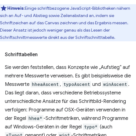
Hinweis
:Einige schriftbezogene JavaScript-Bibliotheken nähern
sich an Auf- und Abstieg sowie Zeilenabstand an, indem sie
Schriftzeichen auf das Canvas zeichnen und das Ergebnis messen.
Dieser Ansatz ist jedoch weniger genau als das Lesen der
Schriftschnittmesswerte direkt aus der Schriftschnitttabelle.
Schrifttabellen
Sie werden feststellen, dass Konzepte wie „Aufstieg“ auf
mehrere Messwerte verweisen. Es gibt beispielsweise die
Messwerte
hheaAscent
,
typoAscent
und
winAscent
.
Das liegt daran, dass verschiedene Betriebssysteme
unterschiedliche Ansätze für das Schriftbild-Rendering
verfolgen: Programme auf OSX-Geräten verwenden in
der Regel
hhea*
-Schriftmetriken, während Programme
auf Windows-Geräten in der Regel
typo*
(auch
sTypo*
genannt) oder
win*
-Schriftmetriken