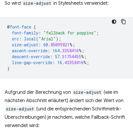
So wird
size-adjust
in Stylesheets verwendet:
@
font-face
{
font-family
:
"fallback for poppins"
;
src
:
local
(
"Arial"
);
size-adjust
:
60
.
85099821
%;
ascent-override
:
164
.
3358416
%;
descent-override
:
57
.
51754455
%;
line-gap-override
:
16
.
43358416
%;
}
Aufgrund der Berechnung von
size-adjust
(wie im
nächsten Abschnitt erläutert) ändert sich der Wert von
size-adjust
(und die entsprechenden Schriftmetrik-
Überschreibungen) je nachdem, welche Fallback-Schrift
verwendet wird: