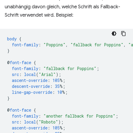
unabhängig davon gleich, welche Schrift als Fallback-
Schrift verwendet wird. Beispiel:
body
{
font-family
:
"Poppins"
,
"fallback for Poppins"
,
"
}
@
font-face
{
font-family
:
"fallback for Poppins"
;
src
:
local
(
"Arial"
);
ascent-override
:
105
%;
descent-override
:
35
%;
line-gap-override
:
10
%;
}
@
font-face
{
font-family
:
"another fallback for Poppins"
;
src
:
local
(
"Roboto"
);
ascent-override
:
105
%;