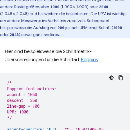
andere Rastergrößen, aber
(1.000 × 1.000) oder
1000
2048
(2.048 × 2.048) sind bei weitem die beliebtesten. Der UPM ist wichtig,
um andere Messwerte ins Verhältnis zu setzen. So bedeutet
beispielsweise ein Aufstieg von
je nach UPM einer Schrift (
900
1000
oder
) etwas ganz anderes.
2048
Hier sind beispielsweise die Schriftmetrik-
Überschreibungen für die Schriftart
Poppins
:
/*
Poppins font metrics:
ascent = 1050
descent = 350
line-gap = 100
UPM: 1000
*/
ascent-override
:
105
%;
/* = 1050/1000 */