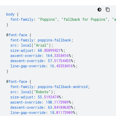
body
{
font-family
:
"Poppins"
,
"fallback for Poppins"
,
"
}
@
font-face
{
font-family
:
poppins-fallback
;
src
:
local
(
"Arial"
);
size-adjust
:
60
.
85099821
%;
ascent-override
:
164
.
3358416
%;
descent-override
:
57
.
51754455
%;
line-gap-override
:
16
.
43358416
%;
}
@
font-face
{
font-family
:
poppins-fallback-android
;
src
:
local
(
"Roboto"
);
size-adjust
:
55
.
5193474
%:
ascent-override
:
180
.
1173909
%;
descent-override
:
63
.
04108683
%;
line-gap-override
:
18
.
01173909
%;