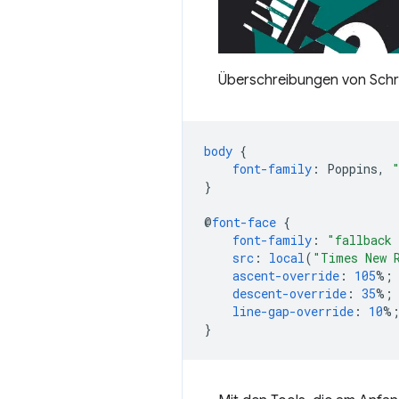
Überschreibungen von Schri
body
{
font-family
:
Poppins
,
}
@
font-face
{
font-family
:
"fallback 
src
:
local
(
"Times New 
ascent-override
:
105
%;
descent-override
:
35
%;
line-gap-override
:
10
%
}