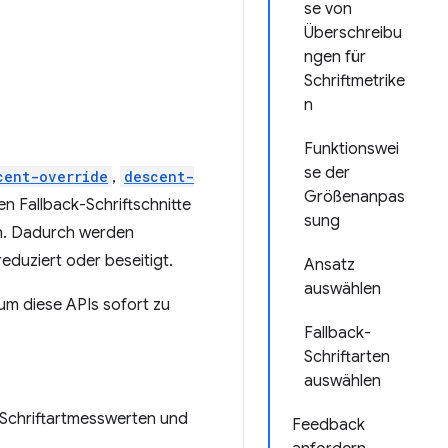
se von
Überschreibu
ngen für
Schriftmetrike
n
Funktionswei
se der
cent-override
,
descent-
Größenanpas
ten Fallback-Schriftschnitte
sung
en. Dadurch werden
duziert oder beseitigt.
Ansatz
auswählen
um diese APIs sofort zu
Fallback-
Schriftarten
auswählen
Schriftartmesswerten und
Feedback