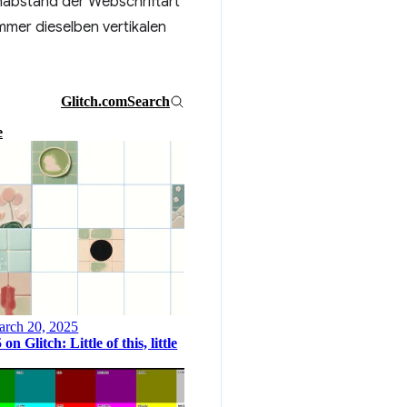
enabstand der Webschriftart
mmer dieselben vertikalen