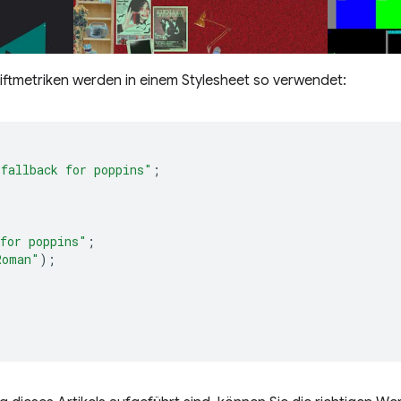
ftmetriken werden in einem Stylesheet so verwendet:
"fallback for poppins"
;
for poppins"
;
Roman"
);
;