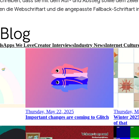
schreiben, dass sie mit dem Auf- und Abstieg sowie dem Zeil
 die Webschriftart und die angepasste Fallback-Schriftart i