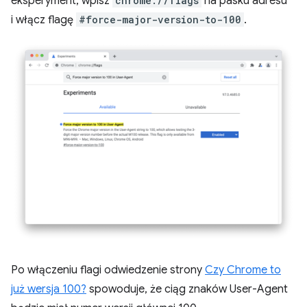
eksperyment, wpisz
chrome://flags
na pasku adresu
i włącz flagę
#force-major-version-to-100
.
Po włączeniu flagi odwiedzenie strony
Czy Chrome to
już wersja 100?
spowoduje, że ciąg znaków User-Agent