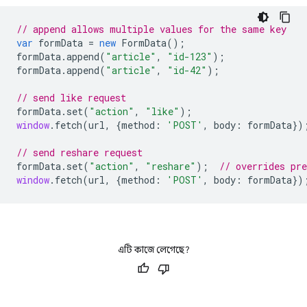
// append allows multiple values for the same key
var
formData
=
new
FormData
();
formData
.
append
(
"article"
,
"id-123"
);
formData
.
append
(
"article"
,
"id-42"
);
// send like request
formData
.
set
(
"action"
,
"like"
);
window
.
fetch
(
url
,
{
method
:
'POST'
,
body
:
formData
})
// send reshare request
formData
.
set
(
"action"
,
"reshare"
);
// overrides pr
window
.
fetch
(
url
,
{
method
:
'POST'
,
body
:
formData
})
এটি কাজে লেগেছে?