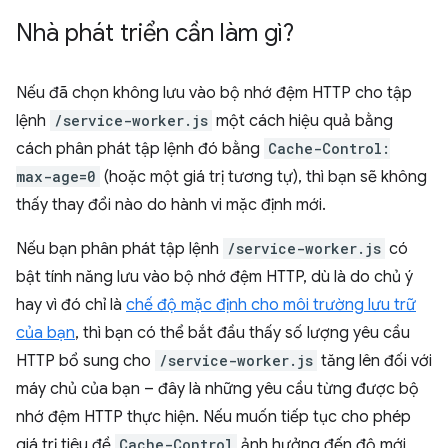
Nhà phát triển cần làm gì?
Nếu đã chọn không lưu vào bộ nhớ đệm HTTP cho tập
lệnh
/service-worker.js
một cách hiệu quả bằng
cách phân phát tập lệnh đó bằng
Cache-Control:
max-age=0
(hoặc một giá trị tương tự), thì bạn sẽ không
thấy thay đổi nào do hành vi mặc định mới.
Nếu bạn phân phát tập lệnh
/service-worker.js
có
bật tính năng lưu vào bộ nhớ đệm HTTP, dù là do chủ ý
hay vì đó chỉ là
chế độ mặc định cho môi trường lưu trữ
của bạn
, thì bạn có thể bắt đầu thấy số lượng yêu cầu
HTTP bổ sung cho
/service-worker.js
tăng lên đối với
máy chủ của bạn – đây là những yêu cầu từng được bộ
nhớ đệm HTTP thực hiện. Nếu muốn tiếp tục cho phép
giá trị tiêu đề
Cache-Control
ảnh hưởng đến độ mới