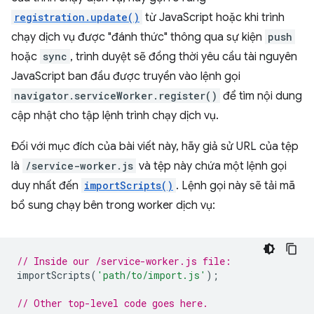
registration.update()
từ JavaScript hoặc khi trình
chạy dịch vụ được "đánh thức" thông qua sự kiện
push
hoặc
sync
, trình duyệt sẽ đồng thời yêu cầu tài nguyên
JavaScript ban đầu được truyền vào lệnh gọi
navigator.serviceWorker.register()
để tìm nội dung
cập nhật cho tập lệnh trình chạy dịch vụ.
Đối với mục đích của bài viết này, hãy giả sử URL của tệp
là
/service-worker.js
và tệp này chứa một lệnh gọi
duy nhất đến
importScripts()
. Lệnh gọi này sẽ tải mã
bổ sung chạy bên trong worker dịch vụ:
// Inside our /service-worker.js file:
importScripts
(
'path/to/import.js'
);
// Other top-level code goes here.