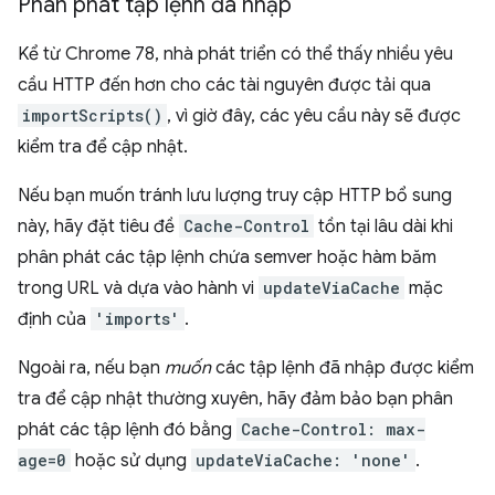
Phân phát tập lệnh đã nhập
Kể từ Chrome 78, nhà phát triển có thể thấy nhiều yêu
cầu HTTP đến hơn cho các tài nguyên được tải qua
importScripts()
, vì giờ đây, các yêu cầu này sẽ được
kiểm tra để cập nhật.
Nếu bạn muốn tránh lưu lượng truy cập HTTP bổ sung
này, hãy đặt tiêu đề
Cache-Control
tồn tại lâu dài khi
phân phát các tập lệnh chứa semver hoặc hàm băm
trong URL và dựa vào hành vi
updateViaCache
mặc
định của
'imports'
.
Ngoài ra, nếu bạn
muốn
các tập lệnh đã nhập được kiểm
tra để cập nhật thường xuyên, hãy đảm bảo bạn phân
phát các tập lệnh đó bằng
Cache-Control: max-
age=0
hoặc sử dụng
updateViaCache: 'none'
.