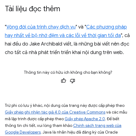
Tài liệu đọc thêm
"
Vòng đời của trình chạy dịch vụ
" và "
Các phương pháp
hay nhất về bộ nhớ đệm và các lỗi về thời gian tối đa
", cả
hai đều do Jake Archibald viết, là những bài viết nên đọc
cho tất cả nhà phát triển triển khai nội dung trên web.
Thông tin này có hữu ích không cho bạn không?
Trừ phi có lưu ý khác, nội dung của trang này được cấp phép theo
Giấy phép ghi nhận tác giả 4.0 của Creative Commons
và các mẫu
mã lập trình được cấp phép theo
Giấy phép Apache 2.0
. Để biết
thông tin chi tiết, vui lòng tham khảo
Chính sách trang web của
Google Developers
. Java là nhãn hiệu đã đăng ký của Oracle