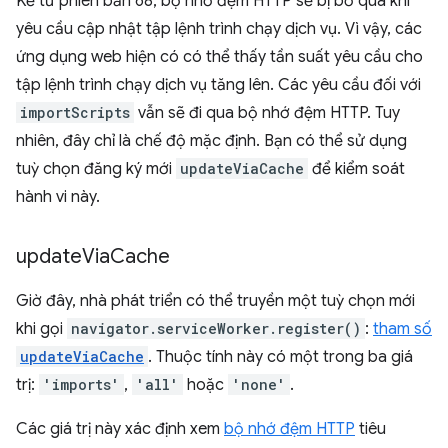
Kể từ phiên bản 68, bộ nhớ đệm HTTP sẽ bị bỏ qua khi
yêu cầu cập nhật tập lệnh trình chạy dịch vụ. Vì vậy, các
ứng dụng web hiện có có thể thấy tần suất yêu cầu cho
tập lệnh trình chạy dịch vụ tăng lên. Các yêu cầu đối với
importScripts
vẫn sẽ đi qua bộ nhớ đệm HTTP. Tuy
nhiên, đây chỉ là chế độ mặc định. Bạn có thể sử dụng
tuỳ chọn đăng ký mới
updateViaCache
để kiểm soát
hành vi này.
update
Via
Cache
Giờ đây, nhà phát triển có thể truyền một tuỳ chọn mới
khi gọi
navigator.serviceWorker.register()
:
tham số
updateViaCache
. Thuộc tính này có một trong ba giá
trị:
'imports'
,
'all'
hoặc
'none'
.
Các giá trị này xác định xem
bộ nhớ đệm HTTP
tiêu