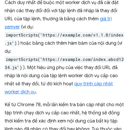
Cách duy nhất để buộc một worker dịch vụ đã cài đặt
nhận các thay đổi đối với tập lệnh đã nhập là thay đổi
URL của tập lệnh, thường là bằng cách thêm
giá trị
semver
(ví dụ:
importScripts('https://example.com/v1.1.0/index
.js')
) hoặc bằng cách thêm hàm băm của nội dung (ví
dụ:
importScripts('https://example.com/index.abcd12
34.js')
). Một hiệu ứng phụ của việc thay đổi URL đã
nhập là nội dung của tập lệnh worker dịch vụ cấp cao
nhất sẽ thay đổi, từ đó kích hoạt
quy trình cập nhật
worker dịch vụ
.
Kể từ Chrome 78, mỗi lần kiểm tra bản cập nhật cho một
tệp trình chạy dịch vụ cấp cao nhất, hệ thống sẽ đồng
thời kiểm tra để xác định xem nội dung của bất kỳ tập
lệnh nào đã nhập có thay đổi hay không. Tuỳ thuộc vào