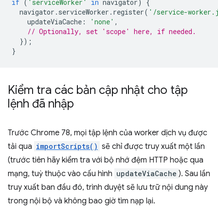
if
(
'serviceWorker'
in
navigator
)
{
navigator
.
serviceWorker
.
register
(
'/service-worker.
updateViaCache
:
'none'
,
// Optionally, set 'scope' here, if needed.
});
}
Kiểm tra các bản cập nhật cho tập
lệnh đã nhập
Trước Chrome 78, mọi tập lệnh của worker dịch vụ được
tải qua
importScripts()
sẽ chỉ được truy xuất một lần
(trước tiên hãy kiểm tra với bộ nhớ đệm HTTP hoặc qua
mạng, tuỳ thuộc vào cấu hình
updateViaCache
). Sau lần
truy xuất ban đầu đó, trình duyệt sẽ lưu trữ nội dung này
trong nội bộ và không bao giờ tìm nạp lại.