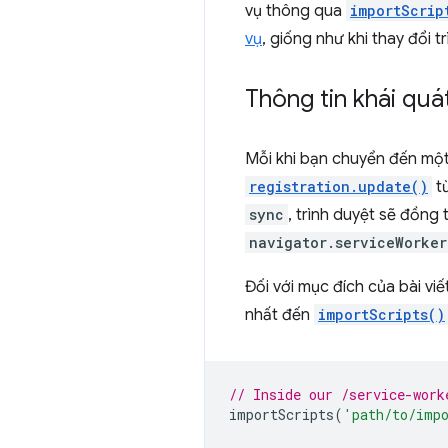
vụ thông qua
importScrip
vụ
, giống như khi thay đổi t
Thông tin khái quá
Mỗi khi bạn chuyển đến một 
registration.update()
từ
sync
, trình duyệt sẽ đồng
navigator.serviceWorker
Đối với mục đích của bài viế
nhất đến
importScripts()
// Inside our /service-work
importScripts
(
'path/to/imp