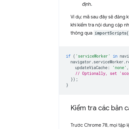
định.
Ví dụ: mã sau đây sẽ đăng
khi kiểm tra nội dung cập n
thông qua
importScripts(
if
(
'serviceWorker'
in
navi
navigator
.
serviceWorker
.
r
updateViaCache
:
'none'
,
// Optionally, set 'sco
});
}
Kiểm tra các bản c
Trước Chrome 78, mọi tập l