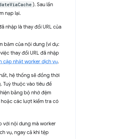
dateViaCache
). Sau lần
m nạp lại.
đã nhập là thay đổi URL của
 băm của nội dung (ví dụ:
 việc thay đổi URL đã nhập
nh cập nhật worker dịch vụ
.
hất, hệ thống sẽ đồng thời
. Tuỳ thuộc vào tiêu đề
c hiện bằng bộ nhớ đệm
) hoặc các lượt kiểm tra có
so với nội dung mà worker
ch vụ, ngay cả khi tệp