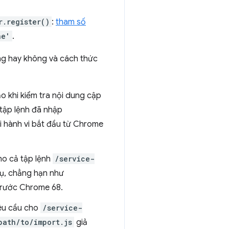
r.register()
:
tham số
ne'
.
ng hay không và cách thức
 khi kiểm tra nội dung cập
 tập lệnh đã nhập
ới hành vi bắt đầu từ Chrome
ho cả tập lệnh
/service-
vụ, chẳng hạn như
 trước Chrome 68.
êu cầu cho
/service-
path/to/import.js
giả