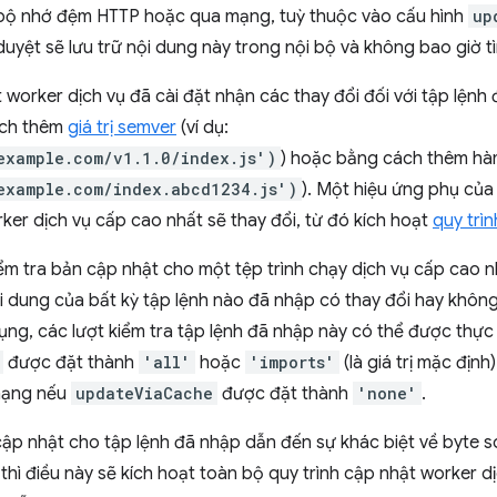
ới bộ nhớ đệm HTTP hoặc qua mạng, tuỳ thuộc vào cấu hình
up
duyệt sẽ lưu trữ nội dung này trong nội bộ và không bao giờ tì
orker dịch vụ đã cài đặt nhận các thay đổi đối với tập lệnh 
ách thêm
giá trị semver
(ví dụ:
example.com/v1.1.0/index.js')
) hoặc bằng cách thêm hàm
example.com/index.abcd1234.js')
). Một hiệu ứng phụ của
rker dịch vụ cấp cao nhất sẽ thay đổi, từ đó kích hoạt
quy trì
ểm tra bản cập nhật cho một tệp trình chạy dịch vụ cấp cao n
i dung của bất kỳ tập lệnh nào đã nhập có thay đổi hay không
ng, các lượt kiểm tra tập lệnh đã nhập này có thể được thự
được đặt thành
'all'
hoặc
'imports'
(là giá trị mặc định
 mạng nếu
updateViaCache
được đặt thành
'none'
.
cập nhật cho tập lệnh đã nhập dẫn đến sự khác biệt về byte 
 thì điều này sẽ kích hoạt toàn bộ quy trình cập nhật worker dị