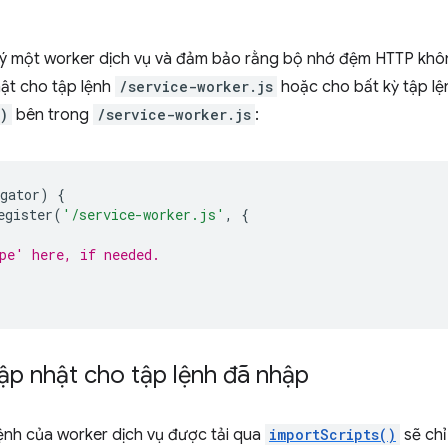
 ký một worker dịch vụ và đảm bảo rằng bộ nhớ đệm HTTP kh
hật cho tập lệnh
/service-worker.js
hoặc cho bất kỳ tập l
)
bên trong
/service-worker.js
:
gator
)
{
egister
(
'/service-worker.js'
,
{
pe' here, if needed.
ập nhật cho tập lệnh đã nhập
ệnh của worker dịch vụ được tải qua
importScripts()
sẽ chỉ