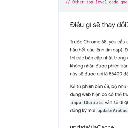
// Other top-level code goe
Điều gì sẽ thay đổi
Trước Chrome 68, yêu cầu 
hầu hết các lệnh tìm nạp). 
thì các bản cập nhật trong 
không nhận được phiên bản 
này sẽ được coi là 86400 để
Kể từ phiên bản 68, bộ nhớ 
dụng web hiện có có thể thấ
importScripts
vẫn sẽ đi q
đăng ký mới
updateViaCac
update
Via
Cache