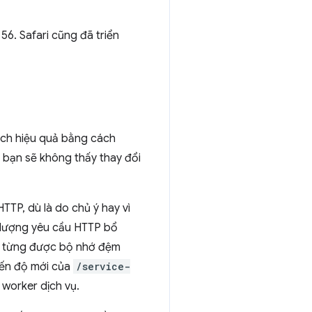
56. Safari cũng đã triển
ch hiệu quả bằng cách
ì bạn sẽ không thấy thay đổi
TTP, dù là do chủ ý hay vì
ố lượng yêu cầu HTTP bổ
ầu từng được bộ nhớ đệm
ến độ mới của
/service-
 worker dịch vụ.