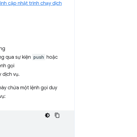
rình cập nhật trình chạy dịch
àng
ông qua sự kiện
push
hoặc
ệnh gọi
 dịch vụ.
này chứa một lệnh gọi duy
vụ: