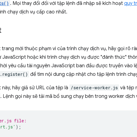
ts()
. Mọi thay đổi đối với tập lệnh đã nhập sẽ kích hoạt
quy t
rình chạy dịch vụ cấp cao nhất.
t
trang mới thuộc phạm vi của trình chạy dịch vụ, hãy gọi rõ r
 JavaScript hoặc khi trình chạy dịch vụ được "đánh thức" th
 thời yêu cầu tài nguyên JavaScript ban đầu được truyền vào l
.register()
để tìm nội dung cập nhật cho tập lệnh trình chạy
t này, hãy giả sử URL của tệp là
/service-worker.js
và tệp 
. Lệnh gọi này sẽ tải mã bổ sung chạy bên trong worker dịch 
er.js file:
ort.js'
);