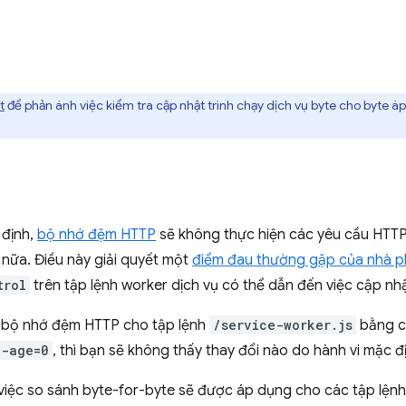
t
để phản ánh việc kiểm tra cập nhật trình chạy dịch vụ byte cho byte á
 định,
bộ nhớ đệm HTTP
sẽ không thực hiện các yêu cầu HTTP
 nữa. Điều này giải quyết một
điểm đau thường gặp của nhà ph
trol
trên tập lệnh worker dịch vụ có thể dẫn đến việc cập nhậ
 bộ nhớ đệm HTTP cho tập lệnh
/service-worker.js
bằng c
x-age=0
, thì bạn sẽ không thấy thay đổi nào do hành vi mặc đ
 việc so sánh byte-for-byte sẽ được áp dụng cho các tập lệnh