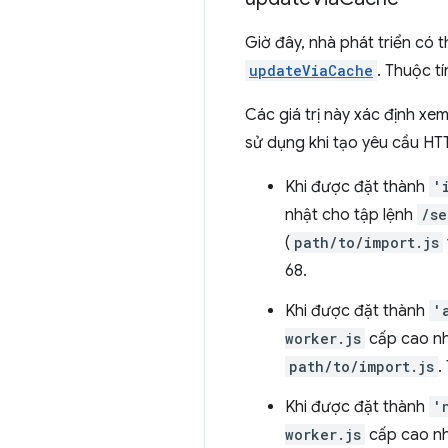
Giờ đây, nhà phát triển có 
updateViaCache
. Thuộc t
Các giá trị này xác định xe
sử dụng khi tạo yêu cầu HTT
Khi được đặt thành
'
nhật cho tập lệnh
/se
(
path/to/import.js
68.
Khi được đặt thành
'
worker.js
cấp cao nh
path/to/import.js
.
Khi được đặt thành
'
worker.js
cấp cao nh