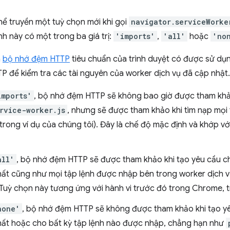
thể truyền một tuỳ chọn mới khi gọi
navigator.serviceWorke
ính này có một trong ba giá trị:
'imports'
,
'all'
hoặc
'no
m
bộ nhớ đệm HTTP
tiêu chuẩn của trình duyệt có được sử dụ
P để kiểm tra các tài nguyên của worker dịch vụ đã cập nhật.
imports'
, bộ nhớ đệm HTTP sẽ không bao giờ được tham khảo
rvice-worker.js
, nhưng sẽ được tham khảo khi tìm nạp mọi
trong ví dụ của chúng tôi). Đây là chế độ mặc định và khớp v
all'
, bộ nhớ đệm HTTP sẽ được tham khảo khi tạo yêu cầu c
ất cũng như mọi tập lệnh được nhập bên trong worker dịch 
 Tuỳ chọn này tương ứng với hành vi trước đó trong Chrome,
none'
, bộ nhớ đệm HTTP sẽ không được tham khảo khi tạo y
ất hoặc cho bất kỳ tập lệnh nào được nhập, chẳng hạn như