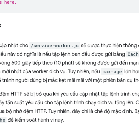
s here.
?
cập nhật cho
/service-worker.js
sẽ được thực hiện thông
Điều này có nghĩa là nếu tập lệnh ban đầu được gửi bằng
Cach
vòng 600 giây tiếp theo (10 phút) sẽ không được gửi đến mạng
mới nhất của worker dịch vụ. Tuy nhiên, nếu
max-age
lớn hơn
 tránh người dùng bị mắc kẹt mãi mãi với một phiên bản cụ th
đệm HTTP sẽ bị bỏ qua khi yêu cầu cập nhật tập lệnh trình chạ
y tần suất yêu cầu cho tập lệnh trình chạy dịch vụ tăng lên. 
ua bộ nhớ đệm HTTP. Tuy nhiên, đây chỉ là chế độ mặc định. 
he
để kiểm soát hành vi này.