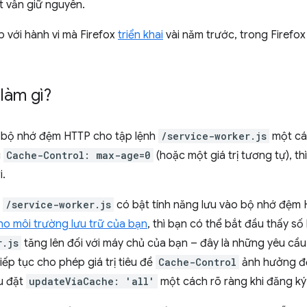
t vẫn giữ nguyên.
 với hành vi mà Firefox
triển khai
vài năm trước, trong Firefox 
 làm gì?
 bộ nhớ đệm HTTP cho tập lệnh
/service-worker.js
một cá
g
Cache-Control: max-age=0
(hoặc một giá trị tương tự), th
i.
h
/service-worker.js
có bật tính năng lưu vào bộ nhớ đệm H
ho môi trường lưu trữ của bạn
, thì bạn có thể bắt đầu thấy s
r.js
tăng lên đối với máy chủ của bạn – đây là những yêu c
ếp tục cho phép giá trị tiêu đề
Cache-Control
ảnh hưởng đ
u đặt
updateViaCache: 'all'
một cách rõ ràng khi đăng ký