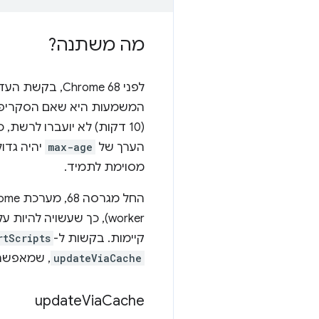
מה משתנה?
לפני Chrome 68, בקשת העדכון של
המשמעות היא שאם הסקריפ
הערך של
max-age
מסוימת לתמיד.
קיימות. בקשות ל-
rtScripts
updateViaCache
, שמאפשרת
update
Via
Cache