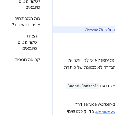
לסקריפטים
מיובאים
מה המפתחים
צריכים לעשות?
הצגת
סקריפטים
מיובאים
קריאה נוספת
החל מגרסה 68 של Chrome, בקשות HTTP שבודקות אם יש עדכונים לסקריפט של ה-service worker לא ימולאו יותר על
הגדרה לא מכוונת של כותרת
צגתו עם
Cache-Control:
, בדיוק כמו שינוי