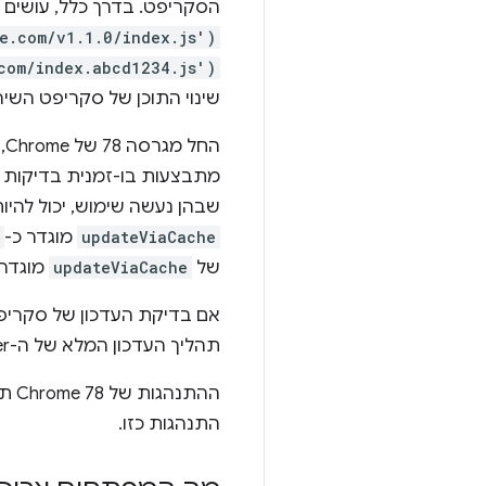
הסקריפט. בדרך כלל, עושים 
le.com/v1.1.0/index.js')
.com/index.abcd1234.js')
שינוי התוכן של סקריפט השי
ה
מתבצעות בו-זמנית בדיקות 
שבהן נעשה שימוש, יכול להיות שה
updateViaCache
מוגדר כ-
של
updateViaCache
מוגדר 
תהליך העדכון המלא של ה-service worker יופעל, גם אם קובץ ה-service worker ברמה העליונה לא השתנה.
ההתנהגות של Chrome 78 תואמת לזו ש-Firefox
התנהגות כזו.