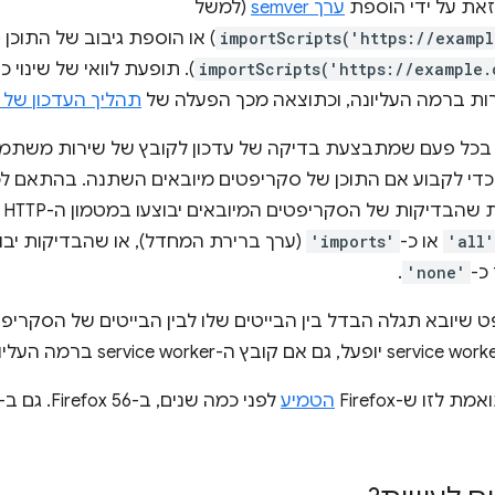
זאת על ידי הוספת
ערך semver
(למשל
importScripts('https://examp
) או הוספת גיבוב של התוכן 
importScripts('https://example
רות ברמה העליונה, וכתוצאה מכך הפעלה של
תהליך העדכון של 
חל מגרסה 78 של Chrome, בכל פעם שמתבצעת בדיקה של עדכון לקובץ של שירות 
כדי לקבוע אם התוכן של סקריפטים מיובאים השתנה. בהתאם ל
בדיקות של הסקריפטים המיובאים יבוצעו במטמון ה-HTTP אם הערך של
'all'
או כ-
'imports'
(ערך ברירת המחדל), או שהבדיקות יבו
כ-
'none'
.
הטמיע