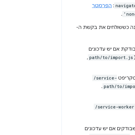
navigat
:
הפרמטר
.
'non
ונה כששולחים את בקשת ה-
 פעם לא תתייעץ עם המטמון של HTTP כשבודקת אם יש עדכונים
,
path/to/import.js
/service-
.
path/to/impo
/service-worker
וד הבא ירשום עובד שירות, וידאג שלא תתבצע אף פעם פנייה למטמון ה-HTTP כשבודקים אם יש עדכונים