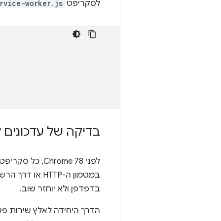
לסקריפט
rvice-worker.js
בדיקה של עדכונים 
לפני Chrome 78, כל סקריפט של שירות טעון דרך
במטמון ה-HTTP או דרך הרשת, בהתאם להגדרה של
בדפדפן ולא יוחזר שוב.