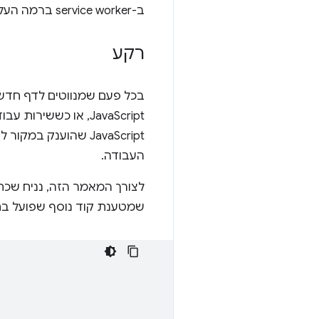
ב-service worker ברמה העליונה.
רקע
בכל פעם שמנווטים לדף חדש 
JavaScript, או כששירות עבודה "מתעורר" באמצעות אירוע
JavaScript שהוענק במקור לקריאה
העבודה.
לצורך המאמר הזה, נניח שכתובת ה-RL
שמטענת קוד נוסף שפועל בתוך ה- worker