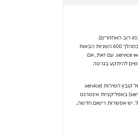
 דרך המטמון של HTTP (כמו רוב האחזורים).
, עדכונים במהלך 600 השניות הבאות
(10 דקות) לא יועברו לרשת, כך שהמשתמש לא יקבל את הגרסה העדכנית ביותר של ה-service worker. עם זאת, אם
-86400 כדי למנוע מהמשתמשים להיתקע בגרסה
החל מגרסה 68, מערכת Chrome תתעלם מהמטמון של HTTP כשתבקש עדכונים לסקריפט של קובץ השירות (service
worker), כך שעשויה להיות עלייה בתדירות הבקשות לסקריפט של קובץ השירות (service worker) באפליקציות אינטרנט