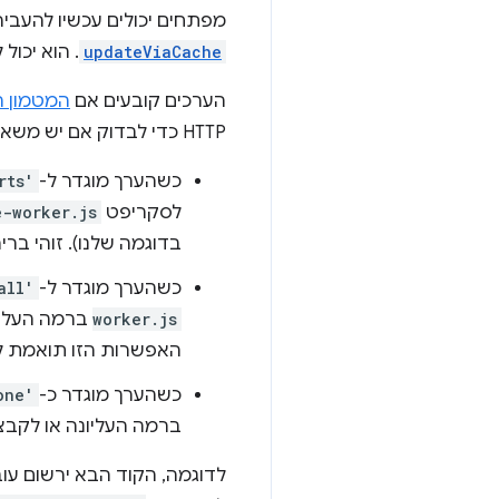
מפתחים יכולים עכשיו להעבי
updateViaCache
. הוא יכו
הערכים קובעים אם
המטמון הס
HTTP כדי לבדוק אם יש משאבי service worker מעודכנים.
כשהערך מוגדר ל-
rts'
לסקריפט
e-worker.js
בדוגמה שלנו). זוהי בריר
כשהערך מוגדר ל-
all'
worker.js
ברמה העליונה, ו
האפשרות הזו תואמת להתנהגות הקו
כשהערך מוגדר כ-
one'
ברמה העליונה או לקבצ