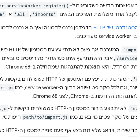
ר אפשרות חדשה כשקוראים ל-
or.serviceWorker.register()
ל לקבל אחד משלושת הערכים הבאים:
'imports'
,‏
'all'
או
e'
טנדרטי של HTTP
בדפדפן נכנס לתמונה ואיך הוא נכנס לתמ
'impo
, המערכת אף
/servic
, אבל היא תתייעץ איתו כשיאחזר סקריפטים מיובאים (
ת המחדל, והיא תואמת להתנהגות שמתחילה ב-Chrome 68.
'
, המערכת תתייעץ עם המטמון של HTTP כששולחים בקשות לסקריפט
גם לכל סקריפט שיובא בתוך ה-service worker, כמו
rt.js
דמת ב-Chrome, לפני Chrome 68.
'n
, לא יתבצע בירור במטמון ה-HTTP כששולחים בקשות ל-
.js
ים של סקריפטים מיובאים, כמו
path/to/import.js
היפותטי.
לדוגמה, הק