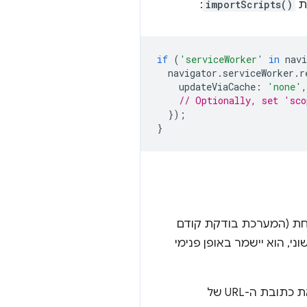
ת
importScripts()
:
if
(
'serviceWorker'
in
navi
navigator
.
serviceWorker
.
r
updateViaCache
:
'none'
,
// Optionally, set 'sco
});
}
חת (המערכת בודקת קודם
ני, הוא יישמר באופן פנימי
הדרך היחידה לאלץ שירות פעיל שכבר הותקן לזהות שינויים בסקריפט שיובאו הייתה לשנות את כתובת ה-URL של