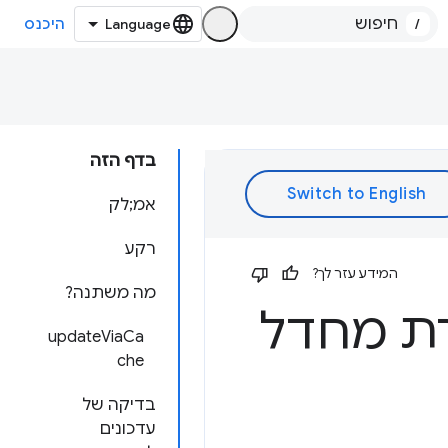
/
היכנס
בדף הזה
אמ;לק
רקע
המידע עזר לך?
מה משתנה?
ת מחדל
updateViaCa
che
בדיקה של
עדכונים