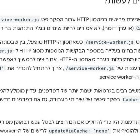
ם לעשות?
 במטמון HTTP עבור הסקריפט
rvice-worker.js
C
(או ערך דומה), לא אמורים להיות שינויים בגלל התנהגות בר
ט
/service-worker.js
כשאחסון ה-HTTP מופעל, בין שבכוונה ובין שזו
שתבחינו בעלייה במספר הבקשות הנוספות מסוג HTTP ל-
er.js
סון ה-HTTP. אם רוצים להמשיך לאפשר לערך הכותרת
עננות של
/service-worker.js
, צריך להתחיל להגדיר את
l'
ser.
משים רבים בגרסאות ישנות יותר של דפדפנים, עדיין מומלץ לה
Cache-
בסקריפטים של שירותי העבודה, גם אם דפדפנים חדשים
זדמנות הזו כדי להחליט אם הם רוצים לבטל עכשיו באופן מפור
updateViaCache: 'none'
לרישום של ה-service worker אם הדבר רלוונטי.