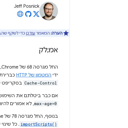
Jeff Posnick
הערה:
המאמר
עודכן
כדי לשקף שהבדיקה של עדכוני
אמ;לק
ידי
המטמון של HTTP
כברירת 
Cache-Control
בסקריפט של ה-service worker עלולה לגר
אם כבר ביטלתם את השימוש במטמון HTTP 
max-age=0
, לא אמורים להי
בנוסף, החל מגרסה 78 של Chrome, ההשוואה בייט אחרי בייט תחול על סקריפטים שנטענים ב-service worker דרך
importScripts()
. כל שינו