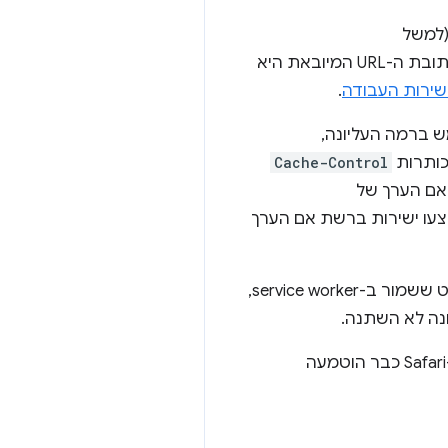
(למשל
). תופעת לוואי של שינוי כתובת ה-URL המיובאת היא
שירות העבודה
.
משתמש ברמה העליונה,
כותרות
Cache-Control
צעו ישירות ברשת אם הערך
אם בדיקת העדכון של סקריפט שיובא תגלה הבדל בין הבייטים שלו לבין הבייטים של הסקריפט ששמור ב-service worker,
לפני כמה שנים, ב-Firefox 56. גם ב-Safari כבר הוטמעה