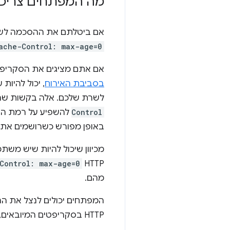
מה המפתחים צריכי
אם ביטלתם את ההסכמה לשמירת פריטים
ache-Control: max-age=0
אם אתם מציגים את הסקריפ
בסביבת האירוח
, יכול להיות 
לשרת שלכם. אלה בקשות שהיו מתקבלות בעבר מאח
Control
להשפיע על רמת הר
באופן מפורש כשרושמים את ה-vice worker
מכיוון שיכול להיות שיש משת
Control: max-age=0
HTTP
מהם.
המפתחים יכולים לנצל את הה
HTTP בסקריפטים המיובאים, ולהוסיף את