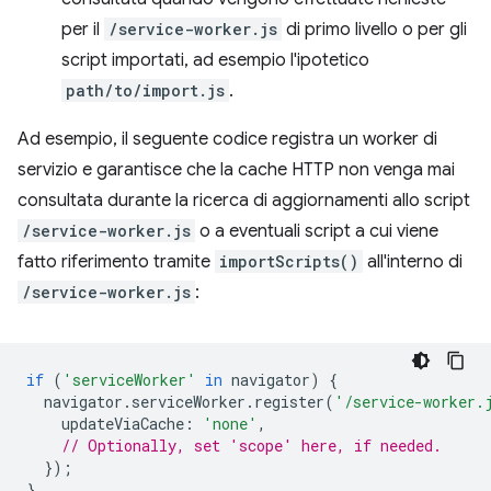
per il
/service-worker.js
di primo livello o per gli
script importati, ad esempio l'ipotetico
path/to/import.js
.
Ad esempio, il seguente codice registra un worker di
servizio e garantisce che la cache HTTP non venga mai
consultata durante la ricerca di aggiornamenti allo script
/service-worker.js
o a eventuali script a cui viene
fatto riferimento tramite
importScripts()
all'interno di
/service-worker.js
:
if
(
'serviceWorker'
in
navigator
)
{
navigator
.
serviceWorker
.
register
(
'/service-worker.
updateViaCache
:
'none'
,
// Optionally, set 'scope' here, if needed.
});
}