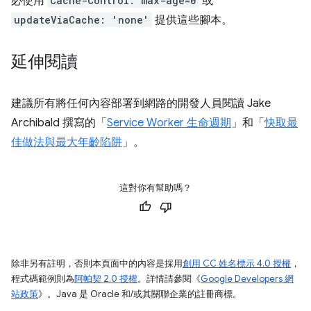
必使用
Cache-Control: max-age=0
或
updateViaCache: 'none'
提供這些腳本。
延伸閱讀
建議所有將任何內容部署到網路的開發人員閱讀 Jake
Archibald 撰寫的「
Service Worker 生命週期
」和「
快取最
佳做法與最大年齡陷阱
」。
這對你有幫助嗎？
除非另有註明，否則本頁面中的內容是採用
創用 CC 姓名標示 4.0 授權
，
程式碼範例則為
阿帕契 2.0 授權
。詳情請參閱《
Google Developers 網
站政策
》。Java 是 Oracle 和/或其關聯企業的註冊商標。