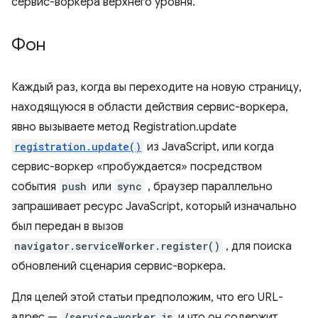
сервис-воркера верхнего уровня.
Фон
Каждый раз, когда вы переходите на новую страницу,
находящуюся в области действия сервис-воркера,
явно вызываете метод Registration.update
registration.update()
из JavaScript, или когда
сервис-воркер «пробуждается» посредством
события
push
или
sync
, браузер параллельно
запрашивает ресурс JavaScript, который изначально
был передан в вызов
navigator.serviceWorker.register()
, для поиска
обновлений сценария сервис-воркера.
Для целей этой статьи предположим, что его URL-
адрес —
/service-worker.js
и что он содержит