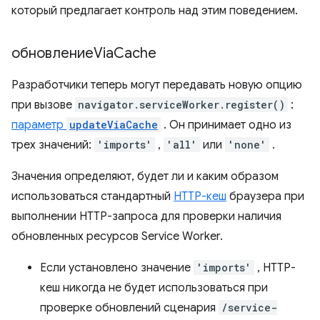
который предлагает контроль над этим поведением.
обновлениеVia
Cache
Разработчики теперь могут передавать новую опцию
при вызове
navigator.serviceWorker.register()
:
параметр
updateViaCache
. Он принимает одно из
трех значений:
'imports'
,
'all'
или
'none'
.
Значения определяют, будет ли и каким образом
использоваться стандартный
HTTP-кеш
браузера при
выполнении HTTP-запроса для проверки наличия
обновленных ресурсов Service Worker.
Если установлено значение
'imports'
, HTTP-
кеш никогда не будет использоваться при
проверке обновлений сценария
/service-