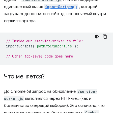
единственный вызов
importScripts()
, который
загружает дополнительный код, выполняемый внутри
сервис-воркера:
// Inside our /service-worker.js file:
importScripts
(
'path/to/import.js'
);
// Other top-level code goes here.
Что меняется?
До Chrome 68 запрос на обновление
/service-
worker.js
выполнялся через HTTP-кеш (как и
большинство операций выборки). Это означало, что
если скрипт изначально был отправлен с
Cache-