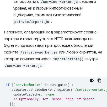
запросов ни к
/service-worker.js
верхнего
уровня, ни к любым импортированным
сценариям, таким как гипотетический
path/to/import.js
.
Например, следующий код зарегистрирует сервис-
воркера и гарантирует, что HTTP-кеш никогда не
будет использоваться при проверке обновлений
скрипта
/service-worker.js
или любых скриптов, на
которые ссылаются через
importScripts()
внутри
/service-worker.js
:
if
(
'serviceWorker'
in
navigator
)
{
navigator
.
serviceWorker
.
register
(
'/service-worker.
updateViaCache
:
'none'
,
// Optionally, set 'scope' here, if needed.
});