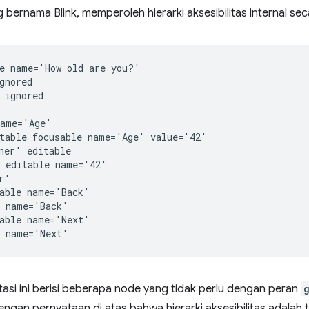
bernama Blink, memperoleh hierarki aksesibilitas internal sec
e name='How old are you?'

gnored

 ignored

ame='Age'

table focusable name='Age' value='42'

ner' editable

 editable name='42'

'

able name='Back'

 name='Back'

able name='Next'

asi ini berisi beberapa node yang tidak perlu dengan peran
gan pernyataan di atas bahwa hierarki aksesibilitas adalah 