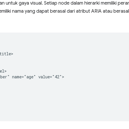
 untuk gaya visual. Setiap node dalam hierarki memiliki pera
memiliki nama yang dapat berasal dari atribut ARIA atau berasal
itle>

l>

ber" name="age" value="42">
