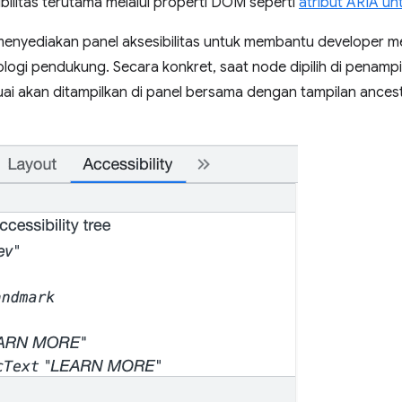
ibilitas terutama melalui properti DOM seperti
atribut ARIA u
 menyediakan panel aksesibilitas untuk membantu developer 
logi pendukung. Secara konkret, saat node dipilih di penampi
suai akan ditampilkan di panel bersama dengan tampilan ance