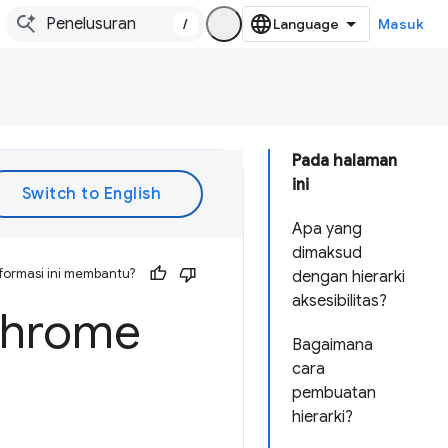
/
Masuk
Pada halaman
ini
Apa yang
dimaksud
formasi ini membantu?
dengan hierarki
aksesibilitas?
 Chrome
Bagaimana
cara
pembuatan
hierarki?