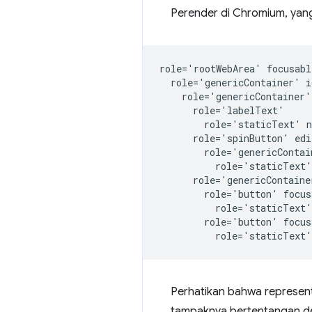
Perender di Chromium, yang 
role='rootWebArea' focusabl
  role='genericContainer' i
    role='genericContainer'
      role='labelText'

        role='staticText' n
      role='spinButton' edi
        role='genericContai
          role='staticText'
      role='genericContainer
        role='button' focus
          role='staticText'
        role='button' focus
Perhatikan bahwa represent
tampaknya bertentangan den