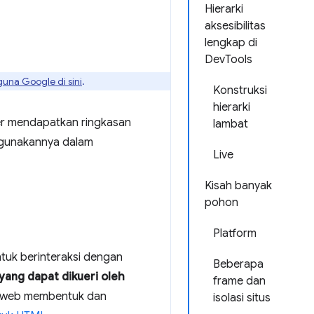
Hierarki
aksesibilitas
lengkap di
DevTools
guna Google di sini
.
Konstruksi
hierarki
er mendapatkan ringkasan
lambat
nggunakannya dalam
Live
Kisah banyak
pohon
Platform
tuk berinteraksi dengan
Beberapa
 yang dapat dikueri oleh
frame dan
r web membentuk dan
isolasi situs