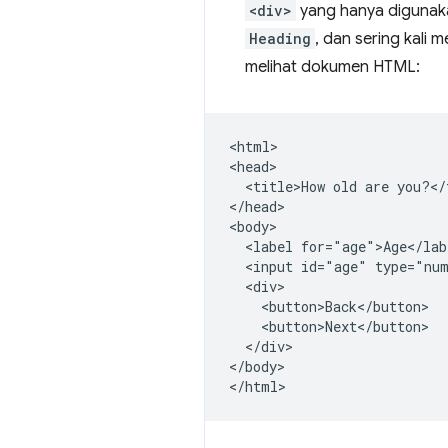
<div>
yang hanya digunakan
Heading
, dan sering kali 
melihat dokumen HTML:
<html>

<head>

  <title>How old are you?</t
</head>

<body>

  <label for="age">Age</labe
  <input id="age" type="num
  <div>

    <button>Back</button>

    <button>Next</button>

  </div>

</body>
