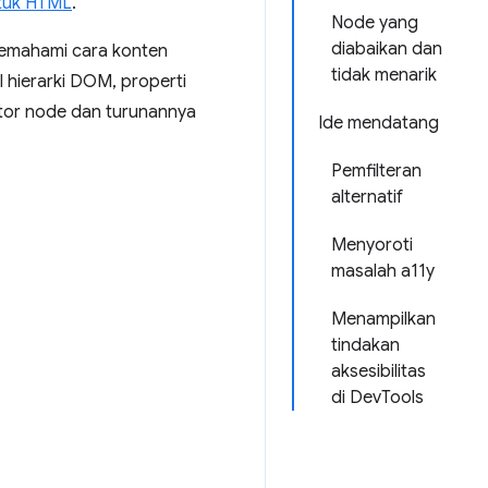
ntuk HTML
.
Node yang
diabaikan dan
memahami cara konten
tidak menarik
l hierarki DOM, properti
stor node dan turunannya
Ide mendatang
Pemfilteran
alternatif
Menyoroti
masalah a11y
Menampilkan
tindakan
aksesibilitas
di DevTools