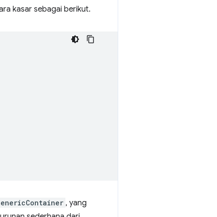
ara kasar sebagai berikut.
genericContainer
, yang
turunan sederhana dari