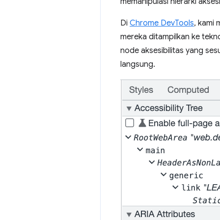
memanipulasi hierarki akses
Di
Chrome DevTools
, kami
mereka ditampilkan ke tekno
node aksesibilitas yang se
langsung.