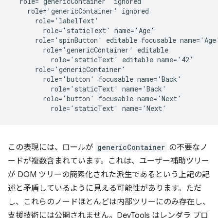
  role='genericContainer' ignored

    role='genericContainer' ignored

      role='labelText'

        role='staticText' name='Age'

      role='spinButton' editable focusable name='Age'
        role='genericContainer' editable

          role='staticText' editable name='42'

      role='genericContainer'

        role='button' focusable name='Back'

          role='staticText' name='Back'

        role='button' focusable name='Next'

この表現には、ロールが
genericContainer
の不要なノ
ードが複数含まれています。これは、ユーザー補助ツリー
が DOM ツリーの簡素化された派生であるという上記の記
述と矛盾しているように見える可能性があります。ただ
し、これらのノードほとんどは内部ツリーにのみ存在し、
支援技術には公開されません。DevTools はレンダラ プロ