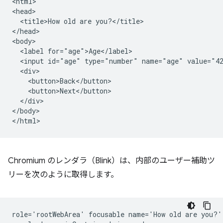
<html>

<head>

  <title>How old are you?</title>

</head>

<body>

  <label for="age">Age</label>

  <input id="age" type="number" name="age" value="42
  <div>

    <button>Back</button>

    <button>Next</button>

  </div>

</body>

Chromium のレンダラ（Blink）は、内部のユーザー補助ツ
リーを次のように取得します。
role='rootWebArea' focusable name='How old are you?'
