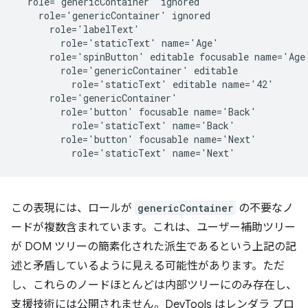
  role='genericContainer' ignored

    role='genericContainer' ignored

      role='labelText'

        role='staticText' name='Age'

      role='spinButton' editable focusable name='Age'
        role='genericContainer' editable

          role='staticText' editable name='42'

      role='genericContainer'

        role='button' focusable name='Back'

          role='staticText' name='Back'

        role='button' focusable name='Next'

この表現には、ロールが
genericContainer
の不要なノ
ードが複数含まれています。これは、ユーザー補助ツリー
が DOM ツリーの簡素化された派生であるという上記の記
述と矛盾しているように見える可能性があります。ただ
し、これらのノードほとんどは内部ツリーにのみ存在し、
支援技術には公開されません。DevTools はレンダラ プロ