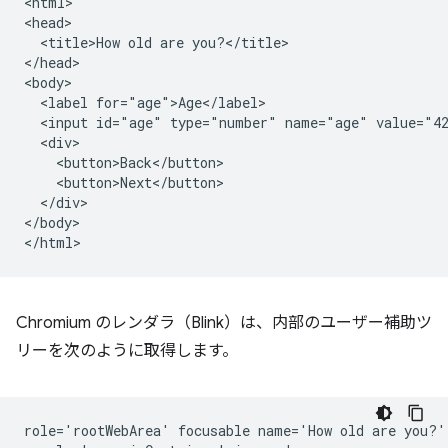
<html>

<head>

  <title>How old are you?</title>

</head>

<body>

  <label for="age">Age</label>

  <input id="age" type="number" name="age" value="42
  <div>

    <button>Back</button>

    <button>Next</button>

  </div>

</body>

Chromium のレンダラ（Blink）は、内部のユーザー補助ツ
リーを次のように取得します。
role='rootWebArea' focusable name='How old are you?'
