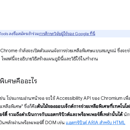
ls ลงชื่อสมัครเข้าร่วม
การศึกษาวิจัยผู้ใช้ของ Google ที่นี่
น Chrome กำลังจะเปิดตัวแผนผังการช่วยเหลือพิเศษแบบสมบูรณ์ ซึ่งจะช
โพสต์นี้จะอธิบายวิธีสร้างแผนภูมินี้และวิธีใช้ในทํางาน
พิเศษคืออะไร
ช่น โปรแกรมอ่านหน้าจอ จะใช้ Accessibility API ของ Chromium เพื่อโ
เหลือพิเศษ" ซึ่งก็คือ
ต้นไม้ของออบเจ็กต์การช่วยเหลือพิเศษที่เทคโนโ
ตี้ รวมถึงดำเนินการกับแอตทริบิวต์และพร็อพเพอร์ตี้เหล่านั้นได้
นัก
เป็นหลักผ่านพร็อพเพอร์ตี้ DOM เช่น
แอตทริบิวต์ ARIA สำหรับ HTML