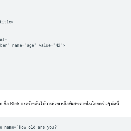
itle>

l>

ber" name="age" value="42">

อ Blink จะสร้างต้นไม้การช่วยเหลือพิเศษภายในโดยคร่าวๆ ดังนี้
e name='How old are you?'
