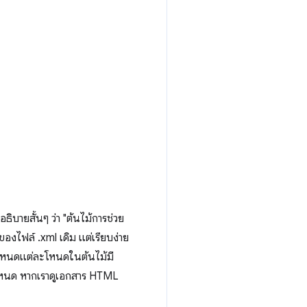
ิบายสั้นๆ ว่า "ต้นไม้การช่วย
งไฟล์ .xml เดิม แต่เรียบง่าย
น โหนดแต่ละโหนดในต้นไม้มี
งโหนด หากเราดูเอกสาร HTML