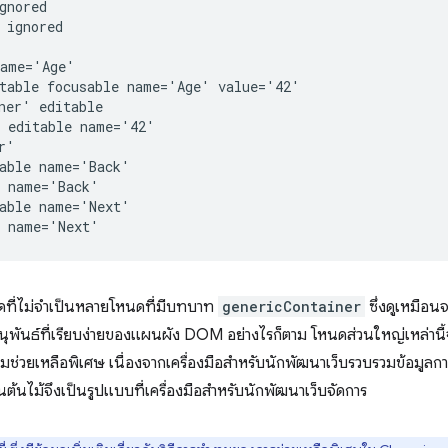
gnored

 ignored

ame='Age'

table focusable name='Age' value='42'

ner' editable

 editable name='42'

'

able name='Back'

 name='Back'

able name='Next'

ดที่ไม่จําเป็นหลายโหนดที่มีบทบาท
genericContainer
ซึ่งดูเหมือน
ุพันธ์ที่เรียบง่ายของแผนผัง DOM อย่างไรก็ตาม โหนดส่วนใหญ่เหล่านี
่วยเหลือพิเศษ เนื่องจากเครื่องมือสำหรับนักพัฒนาเว็บรวบรวมข้อมูล
ไม้จึงเป็นรูปแบบที่เครื่องมือสำหรับนักพัฒนาเว็บจัดการ