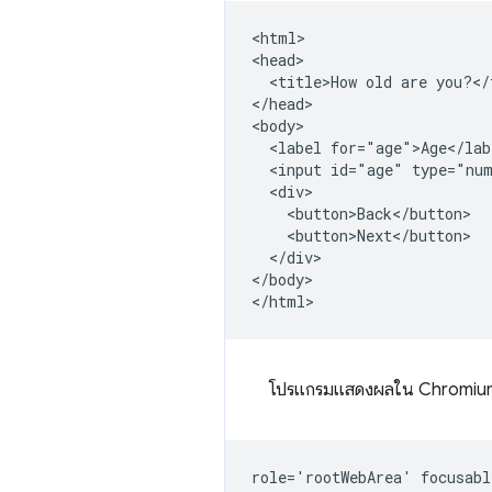
<html>

<head>

  <title>How old are you?</t
</head>

<body>

  <label for="age">Age</labe
  <input id="age" type="num
  <div>

    <button>Back</button>

    <button>Next</button>

  </div>

</body>

โปรแกรมแสดงผลใน Chromium ชื่
role='rootWebArea' focusabl