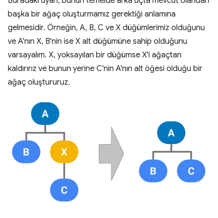
Buradaki uyarı, bunun temelde arka uçta mevcut olandan
başka bir ağaç oluşturmamız gerektiği anlamına
gelmesidir. Örneğin, A, B, C ve X düğümlerimiz olduğunu
ve A'nın X, B'nin ise X alt düğümüne sahip olduğunu
varsayalım. X, yoksayılan bir düğümse X'i ağaçtan
kaldırırız ve bunun yerine C'nin A'nın alt öğesi olduğu bir
ağaç oluştururuz.