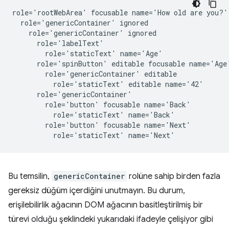
role='rootWebArea' focusable name='How old are you?'

  role='genericContainer' ignored

    role='genericContainer' ignored

      role='labelText'

        role='staticText' name='Age'

      role='spinButton' editable focusable name='Age'
        role='genericContainer' editable

          role='staticText' editable name='42'

      role='genericContainer'

        role='button' focusable name='Back'

          role='staticText' name='Back'

        role='button' focusable name='Next'

Bu temsilin,
genericContainer
rolüne sahip birden fazla
gereksiz düğüm içerdiğini unutmayın. Bu durum,
erişilebilirlik ağacının DOM ağacının basitleştirilmiş bir
türevi olduğu şeklindeki yukarıdaki ifadeyle çelişiyor gibi