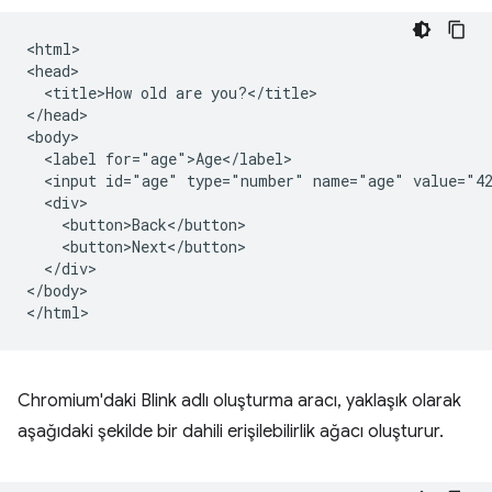
<html>

<head>

  <title>How old are you?</title>

</head>

<body>

  <label for="age">Age</label>

  <input id="age" type="number" name="age" value="42
  <div>

    <button>Back</button>

    <button>Next</button>

  </div>

</body>

Chromium'daki Blink adlı oluşturma aracı, yaklaşık olarak
aşağıdaki şekilde bir dahili erişilebilirlik ağacı oluşturur.