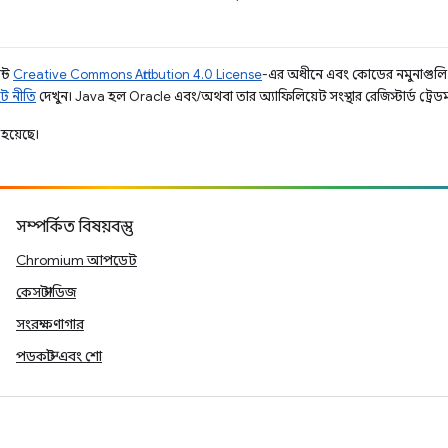
ন্ট
Creative Commons Attribution 4.0 License
-এর অধীনে এবং কোডের নমুনাগুল
ট নীতি
দেখুন। Java হল Oracle এবং/অথবা তার অ্যাফিলিয়েট সংস্থার রেজিস্টার্ড ট্রেডমা
হয়েছে।
সম্পর্কিত বিষয়বস্তু
Chromium আপডেট
কেস স্টাডিজ
সংরক্ষণাগার
পডকাস্ট এবং শো