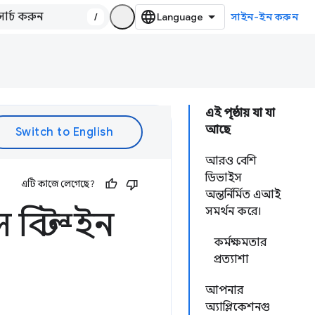
/
সাইন-ইন করুন
এই পৃষ্ঠায় যা যা
আছে
আরও বেশি
ডিভাইস
এটি কাজে লেগেছে?
অন্তর্নির্মিত এআই
িল্ট-ইন
সমর্থন করে।
কর্মক্ষমতার
প্রত্যাশা
আপনার
অ্যাপ্লিকেশনগু