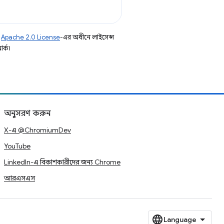
ি
Apache 2.0 License
-এর অধীনে লাইসেন্স
র্ক।
অনুসরণ করুন
X-এ @ChromiumDev
YouTube
LinkedIn-এ বিকাশকারীদের জন্য Chrome
আরএসএস