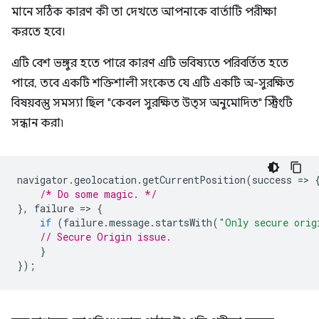
মানে সঠিক কারণ কী তা দেখতে আপনাকে বার্তাটি পরীক্ষা
করতে হবে।
এটি বেশ ভঙ্গুর হতে পারে কারণ এটি ভবিষ্যতে পরিবর্তিত হতে
পারে, তবে একটি শক্তিশালী সংকেত যে এটি একটি অ-সুরক্ষিত
বিষয়বস্তু সমস্যা ছিল "কেবল সুরক্ষিত উত্স অনুমোদিত" স্ট্রিংটি
সন্ধান করা৷
navigator
.
geolocation
.
getCurrentPosition
(
success
=
>
/* Do some magic. */
},
failure
=
>
{
if
(
failure
.
message
.
startsWith
(
"Only secure orig
// Secure Origin issue.
}
});