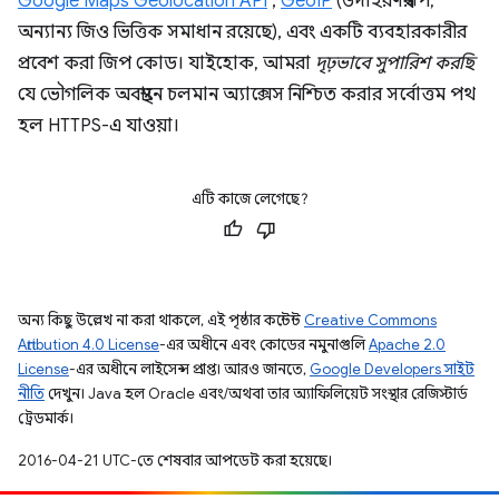
Google Maps Geolocation API
,
GeoIP
(উদাহরণস্বরূপ,
অন্যান্য জিও ভিত্তিক সমাধান রয়েছে), এবং একটি ব্যবহারকারীর
প্রবেশ করা জিপ কোড। যাইহোক, আমরা
দৃঢ়ভাবে সুপারিশ করছি
যে ভৌগলিক অবস্থানে চলমান অ্যাক্সেস নিশ্চিত করার সর্বোত্তম পথ
হল HTTPS-এ যাওয়া।
এটি কাজে লেগেছে?
অন্য কিছু উল্লেখ না করা থাকলে, এই পৃষ্ঠার কন্টেন্ট
Creative Commons
Attribution 4.0 License
-এর অধীনে এবং কোডের নমুনাগুলি
Apache 2.0
License
-এর অধীনে লাইসেন্স প্রাপ্ত। আরও জানতে,
Google Developers সাইট
নীতি
দেখুন। Java হল Oracle এবং/অথবা তার অ্যাফিলিয়েট সংস্থার রেজিস্টার্ড
ট্রেডমার্ক।
2016-04-21 UTC-তে শেষবার আপডেট করা হয়েছে।