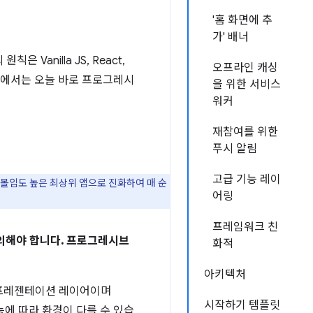
'홈 화면에 추
가' 배너
Vanilla JS, React,
오프라인 캐싱
게시물에서는 오늘 바로 프로그레시
을 위한 서비스
워커
재참여를 위한
푸시 알림
고급 기능 레이
몰입도 높은 최상위 앱으로 진화하여 매 순
어링
프레임워크 친
의해야 합니다. 프로그레시브
화적
아키텍처
 프레젠테이션 레이어이며
시작하기 템플릿
기능에 따라 환경이 다를 수 있습