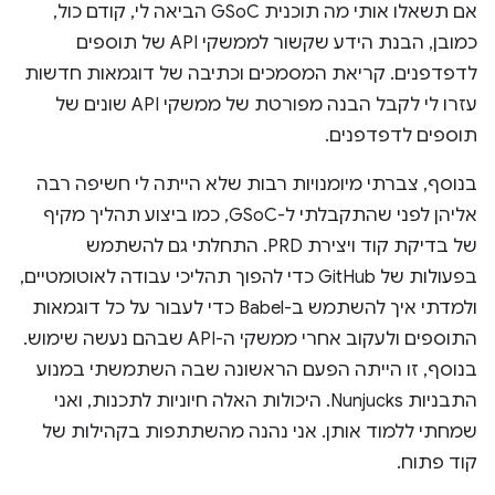
אם תשאלו אותי מה תוכנית GSoC הביאה לי, קודם כול,
כמובן, הבנת הידע שקשור לממשקי API של תוספים
לדפדפנים. קריאת המסמכים וכתיבה של דוגמאות חדשות
עזרו לי לקבל הבנה מפורטת של ממשקי API שונים של
תוספים לדפדפנים.
בנוסף, צברתי מיומנויות רבות שלא הייתה לי חשיפה רבה
אליהן לפני שהתקבלתי ל-GSoC, כמו ביצוע תהליך מקיף
של בדיקת קוד ויצירת PRD. התחלתי גם להשתמש
בפעולות של GitHub כדי להפוך תהליכי עבודה לאוטומטיים,
ולמדתי איך להשתמש ב-Babel כדי לעבור על כל דוגמאות
התוספים ולעקוב אחרי ממשקי ה-API שבהם נעשה שימוש.
בנוסף, זו הייתה הפעם הראשונה שבה השתמשתי במנוע
התבניות Nunjucks. היכולות האלה חיוניות לתכנות, ואני
שמחתי ללמוד אותן. אני נהנה מהשתתפות בקהילות של
קוד פתוח.