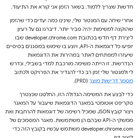
חדשות שצריך ללמוד. בשאר הזמן אני קורא את התיעוד.
אחרי שיחה עם המנטור שלי, שינינו כמה יעדים כדי שהזמן
שהוקצה למשימות יהיה סביר יותר. דיברנו גם על רעיון
ליצירת דף חדש בכתובת developer.chrome.com שבו
יופיעו כל דוגמאות ה-API, ויוצע בו שימוש במסננים בסיסיים
שיעזרו למפתחים לאתר במהירות את הדוגמאות
הנדרשות. זו הייתה משימה מורכבת למדי בשבילי, ונדרש
לי ולמנטור שלי זמן רב כדי להגדיר את הפרויקט ולכתוב
מסמך דרישות מוצר
(PRD).
כדי לבצע את המשימה הגדולה הזו, החלטנו שנצטרך
סקריפט אוטומטי במאגר הדוגמאות שיעבור על המאגר
ויצור קובץ JSON שמכיל רשימה של דוגמאות להרחבות ואת
ממשקי ה-API שבהם הן משתמשות. מאגר המסמכים של
developer.chrome.com משתמש עכשיו בקובץ הזה כדי
ליצור דף.