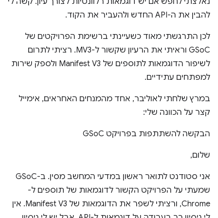
נאלצתי לחפש אם יש דוגמאות רלוונטיות לצורך עיון. קשה לי
להבין את ה-API החדש ולהעביר את הקוד.
לכן התרגשתי מאוד כשעיינתי ברשימת הפרויקטים של
GSoC וראיתי את הרעיון שקשור ל-MV3. רציתי לתרום
לשיפור הדוגמאות לתוספים של Manifest V3 ולספק שירות
למפתחים עתידיים.
במרץ שלחתי לאוליבר, אחד מהמנחים האחראים, אימייל
קצר על הכוונה שלי:
הבקשה להשתתפות בפרויקט GSoC
שלום,
אני סטודנט לתואר ראשון במדעי המחשב מסין. ב-GSoC
שמעתי על הפרויקט הקשור לדוגמאות של תוספים ל-
Chrome, ורציתי לשפר את הדוגמאות של Manifest V3. אין
לי ניסיון רב בעבודה על דוגמאות ל-API, אבל יש לי ניסיון