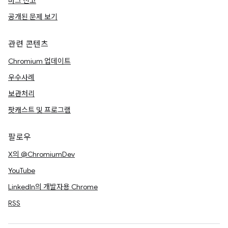
버그 신고
공개된 문제 보기
관련 콘텐츠
Chromium 업데이트
우수사례
보관처리
팟캐스트 및 프로그램
팔로우
X의 @ChromiumDev
YouTube
LinkedIn의 개발자용 Chrome
RSS