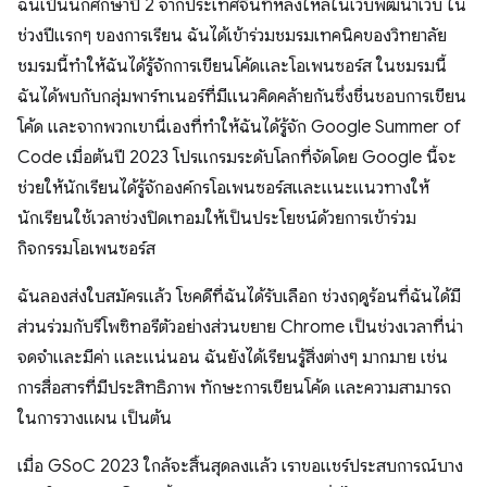
ฉันเป็นนักศึกษาปี 2 จากประเทศจีนที่หลงใหลในเว็บพัฒนาเว็บ ใน
ช่วงปีแรกๆ ของการเรียน ฉันได้เข้าร่วมชมรมเทคนิคของวิทยาลัย
ชมรมนี้ทำให้ฉันได้รู้จักการเขียนโค้ดและโอเพนซอร์ส ในชมรมนี้
ฉันได้พบกับกลุ่มพาร์ทเนอร์ที่มีแนวคิดคล้ายกันซึ่งชื่นชอบการเขียน
โค้ด และจากพวกเขานี่เองที่ทำให้ฉันได้รู้จัก Google Summer of
Code เมื่อต้นปี 2023 โปรแกรมระดับโลกที่จัดโดย Google นี้จะ
ช่วยให้นักเรียนได้รู้จักองค์กรโอเพนซอร์สและแนะแนวทางให้
นักเรียนใช้เวลาช่วงปิดเทอมให้เป็นประโยชน์ด้วยการเข้าร่วม
กิจกรรมโอเพนซอร์ส
ฉันลองส่งใบสมัครแล้ว โชคดีที่ฉันได้รับเลือก ช่วงฤดูร้อนที่ฉันได้มี
ส่วนร่วมกับรีโพซิทอรีตัวอย่างส่วนขยาย Chrome เป็นช่วงเวลาที่น่า
จดจําและมีค่า และแน่นอน ฉันยังได้เรียนรู้สิ่งต่างๆ มากมาย เช่น
การสื่อสารที่มีประสิทธิภาพ ทักษะการเขียนโค้ด และความสามารถ
ในการวางแผน เป็นต้น
เมื่อ GSoC 2023 ใกล้จะสิ้นสุดลงแล้ว เราขอแชร์ประสบการณ์บาง