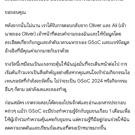
ขอขอบคุณ
หลังจากนั้นไม่นาน เราได้รับการตอบกลับจาก Oliver และ Ali (เจ้า
นายของ Oliver) เจ้าหน้าที่ตอบคําถามของฉันและให้ข้อมูลโดย
ละเอียดเกี่ยวกับกฎและลําดับเวลาเฉพาะของ GSoC และแชร์ข้อมูล
อ้างอิงที่มีคุณค่ามากมายกับเราด้วย
รางวัลนี้เหมือนเป็นแรงกระตุ้นให้ฉันมุ่งมั่นที่จะเดินหน้าต่อไป การ
เริ่มต้นก้าวแรกเป็นสิ่งสำคัญอย่างยิ่งหากคุณสนใจเข้าร่วมกิจกรรมโอ
เพนซอร์สที่กำลังจะจัดขึ้น ไม่ว่าจะเป็น GSoC 2024 หรือกิจกรรม
อื่นๆ ก็ตาม อย่าลังเลและลองทำดู
ก่อนสมัคร เราตรวจสอบโค้ดของโปรเจ็กต์และอ่านเอกสารประกอบ
คร่าวๆ แม้ว่า GSoC จะมีช่วงทำความรู้จักกับชุมชนเกือบ 1 เดือนเพื่อ
ให้ผู้เข้าร่วมทำความคุ้นเคยกับชุมชน แต่ความรู้ที่มีอยู่ก่อนช่วยให้ฉัน
ลดความกดดันและเขียนข้อเสนอที่ตรงเป้าหมายมากขึ้น