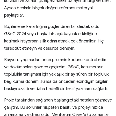
kuralları ve zaman çizelgesi hakkında ayrıntılı bilgi verdiler.
Ayrıca benimle birçok değerli referans materyali
paylaştılar.
Bu, ilerleme kararlılığımı güçlendiren bir destek oldu.
GSoC 2024 veya başka bir açık kaynak etkinliğine
katılmak istiyorsanız ilk adımı atmak çok önemlidir. Hiç
tereddüt etmeyin ve cesurca deneyin.
Başvuru yapmadan önce projenin kodunu kontrol ettim
ve dokümanları gözden geçirdim. GSoC, katılımcıların
toplulukla tanışması için yaklaşık bir ay süren bir topluluk
bağ kurma dönemi sunsa da önceden edindiğim bilgiler,
baskıyı azalttı ve daha hedefli bir teklif yazmamı sağladı.
Proje tarafından sağlanan başlangıçtaki hataları çözmeye
çalıştım. Bu sorunlar nispeten basitti ve projeyi hızlıca
anlamama yardımcı oldu. Mentorum Oliver'a (o zamanlar