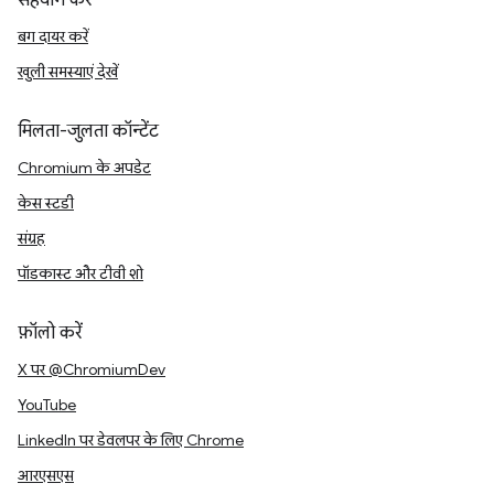
सहयोग करें
बग दायर करें
खुली समस्याएं देखें
मिलता-जुलता कॉन्टेंट
Chromium के अपडेट
केस स्टडी
संग्रह
पॉडकास्ट और टीवी शो
फ़ॉलो करें
X पर @ChromiumDev
YouTube
LinkedIn पर डेवलपर के लिए Chrome
आरएसएस