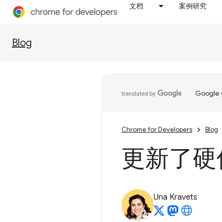
文档
案例研究
Blog
Goog
Chrome for Developers
Blog
更新了硬
Una Kravets