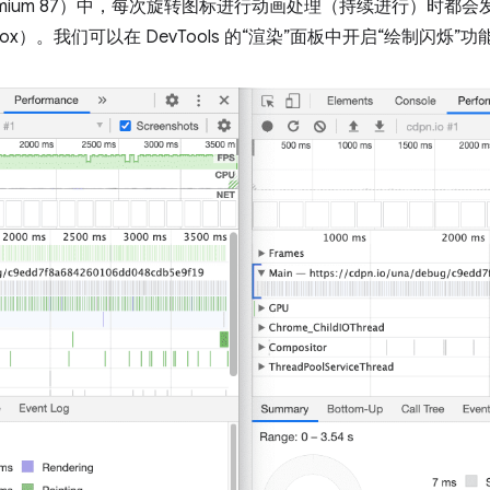
omium 87）中，每次旋转图标进行动画处理（持续进行）时都
Firefox）。我们可以在 DevTools 的“渲染”面板中开启“绘制闪