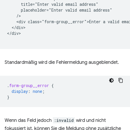
      title="Enter valid email address"

      placeholder="Enter valid email address"

    />   

    <div class="form-group__error">Enter a valid emai
  </div>

</div>

Standardmäßig wird die Fehlermeldung ausgeblendet.
.
form-group__error
{
display
:
none
;
}
Wenn das Feld jedoch
:invalid
wird und nicht
fokussiert ist, können Sie die Meldung ohne zusätzliche