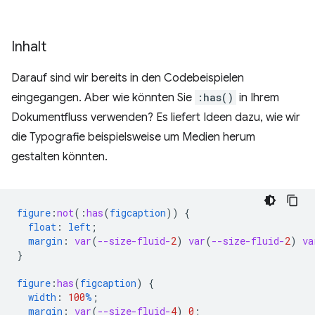
Inhalt
Darauf sind wir bereits in den Codebeispielen
eingegangen. Aber wie könnten Sie
:has()
in Ihrem
Dokumentfluss verwenden? Es liefert Ideen dazu, wie wir
die Typografie beispielsweise um Medien herum
gestalten könnten.
figure
:
not
(
:
has
(
figcaption
))
{
float
:
left
;
margin
:
var
(
--size-fluid-
2
)
var
(
--size-fluid-
2
)
va
}
figure
:
has
(
figcaption
)
{
width
:
100
%
;
margin
:
var
(
--size-fluid-
4
)
0
;