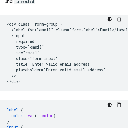
und
:invalid
.
<div class="form-group">

  <label for="email" class="form-label">Email</label>
  <input

    required

    type="email"

    id="email"

    class="form-input"

    title="Enter valid email address"

    placeholder="Enter valid email address"

  />   

label
{
color
:
var
(
--color
);
}
input
{