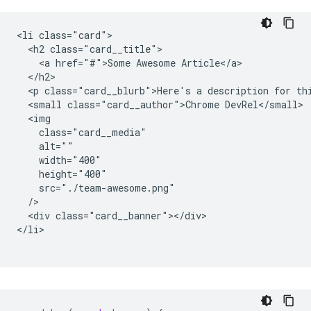
<li class="card">

  <h2 class="card__title">

    <a href="#">Some Awesome Article</a>

  </h2>

  <p class="card__blurb">Here's a description for thi
  <small class="card__author">Chrome DevRel</small>

  <img

    class="card__media"

    alt=""

    width="400"

    height="400"

    src="./team-awesome.png"

  />

  <div class="card__banner"></div>

</li>
