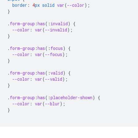
border
:
4
px
solid
var
(
--color
);
}
.
form-group
:
has
(
:
invalid
)
{
--color
:
var
(
--invalid
);
}
.
form-group
:
has
(
:
focus
)
{
--color
:
var
(
--focus
);
}
.
form-group
:
has
(
:
valid
)
{
--color
:
var
(
--valid
);
}
.
form-group
:
has
(
:
placeholder-shown
)
{
--color
:
var
(
--blur
);
}