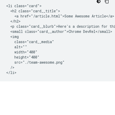
<li class="card">

  <h2 class="card__title">

    <a href="/article.html">Some Awesome Article</a>

  </h2>

  <p class="card__blurb">Here's a description for thi
  <small class="card__author">Chrome DevRel</small>

  <img

    class="card__media"

    alt=""

    width="400"

    height="400"

    src="./team-awesome.png"

  />
