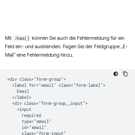
Mit
:has()
können Sie auch die Fehlermeldung für ein
Feld ein- und ausblenden. Fügen Sie der Feldgruppe „E-
Mail“ eine Fehlermeldung hinzu.
<div class="form-group">

  <label for="email" class="form-label">

    Email

  </label>

  <div class="form-group__input">

    <input

      required

      type="email"

      id="email"

      class="form-input"
