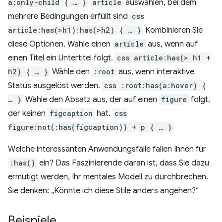
a:only-child { … }
article
auswählen, bei dem
mehrere Bedingungen erfüllt sind
css
article:has(>h1):has(>h2) { … }
Kombinieren Sie
diese Optionen. Wähle einen
article
aus, wenn auf
einen Titel ein Untertitel folgt.
css article:has(> h1 +
h2) { … }
Wähle den
:root
aus, wenn interaktive
Status ausgelöst werden.
css :root:has(a:hover) {
… }
Wähle den Absatz aus, der auf einen
figure
folgt,
der keinen
figcaption
hat.
css
figure:not(:has(figcaption)) + p { … }
Welche interessanten Anwendungsfälle fallen Ihnen für
:has()
ein? Das Faszinierende daran ist, dass Sie dazu
ermutigt werden, Ihr mentales Modell zu durchbrechen.
Sie denken: „Könnte ich diese Stile anders angehen?“
Beispiele