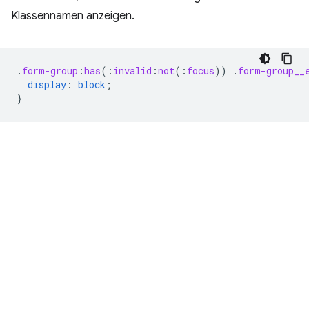
Klassennamen anzeigen.
.
form-group
:
has
(
:
invalid
:
not
(
:
focus
))
.
form-group__
display
:
block
;
}