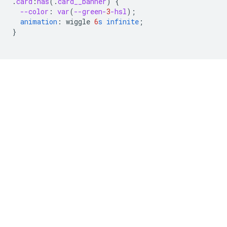
.
card
:
has
(
.
card__banner
)
{
--color
:
var
(
--green-
3
-hsl
);
animation
:
wiggle
6
s
infinite
;
}