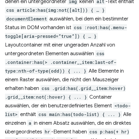
denen ein untergeordneter
img
keinen
alt
-Text enthält
css article:has(img:not([alt])) { … }
documentElement
auswählen, bei dem ein bestimmter
Status im DOM vorhanden ist
css :root:has(.menu-
toggle[aria-pressed=”true”]) { … }
Layoutcontainer mit einer ungeraden Anzahl von
untergeordneten Elementen auswählen
css
.container:has(> .container__item:last-of-
type:nth-of-type(odd)) { ... }
Alle Elemente in
einem Raster auswählen, die nicht den Mauszeiger
erhalten haben
css .grid:has(.grid__item:hover)
.grid__item:not(:hover) { ... }
Container
auswählen, der ein benutzerdefiniertes Element
<todo-
list>
enthält
css main:has(todo-list) { ... }
Alle
einzelnen
a
in einem Absatz auswählen, die ein direktes
übergeordnetes
hr
-Element haben
css p:has(+ hr)