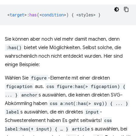
<
target
>
:
has
(
<
condition
>
)
{
<
styles
>
}
Sie können aber noch viel mehr damit machen, denn
:has()
bietet viele Möglichkeiten. Selbst solche, die
wahrscheinlich noch nicht entdeckt wurden. Hier sind
einige Beispiele:
Wählen Sie
figure
-Elemente mit einer direkten
figcaption
aus.
css figure:has(> figcaption) {
... }
anchor
s auswählen, die keinen direkten SVG-
Abkömmling haben
css a:not(:has(> svg)) { ... }
label
s auswählen, die ein direktes
input
-
Schwesterelement haben Es geht seitwärts!
css
label:has(+ input) { … }
article
s auswählen, bei