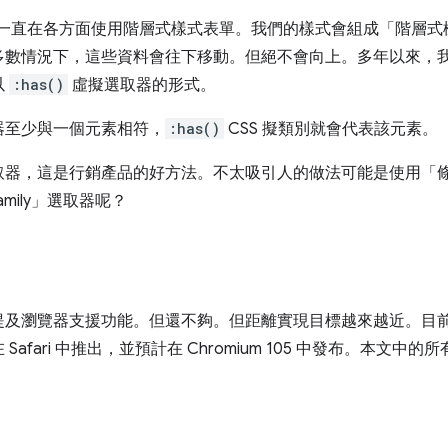
們就一直在各方面使用階層式樣式表單。我們的樣式會組成「階層
多數情況下，這些資料會往下移動。但絕不會向上。多年以來，
以
:has()
虛擬選取器的形式。
器至少與一個元素相符，
:has()
CSS 擬類別就會代表該元素。
取器，這是行銷產品的好方法。不太吸引人的做法可能是使用「
mily」選取器呢？
及瀏覽器支援功能。但還不夠。但距離實現目標越來越近。目前尚未支
afari 中推出，並預計在 Chromium 105 中發布。本文