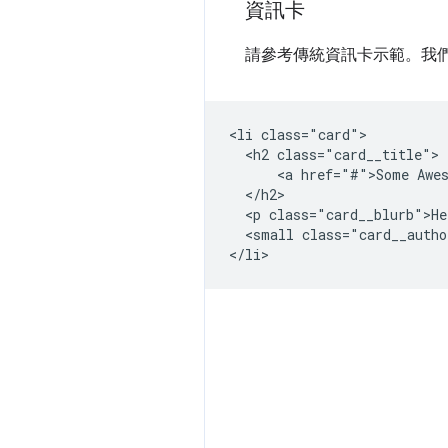
資訊卡
請參考傳統資訊卡示範。我
<li class="card">

  <h2 class="card__title">

      <a href="#">Some Awes
  </h2>

  <p class="card__blurb">He
  <small class="card__autho