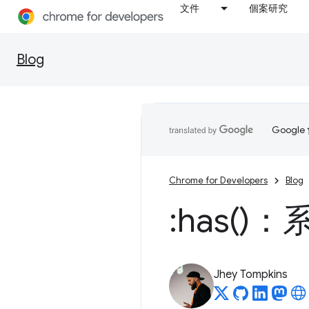
文件
個案研究
Blog
Goog
Chrome for Developers
Blog
:
has(
)：
Jhey Tompkins