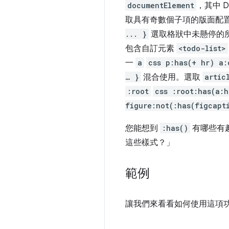
documentElement
，其中 
取具有奇數個子項的版面配
... }
選取格狀中未懸停的
包含自訂元素
<todo-list>
一
a
css p:has(+ hr) a:
… }
混合使用。選取
artic
:root
css :root:has(a:
figure:not(:has(figcapt
您能想到
:has()
有哪些有
這些樣式？」
範例
讓我們來看看如何使用這項