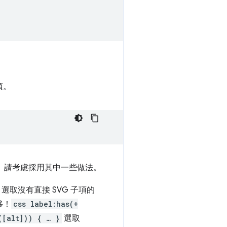
項。
。請考慮採用其中一些做法。
選取沒有直接 SVG 子項的
移！
css label:has(+
([alt])) { … }
選取