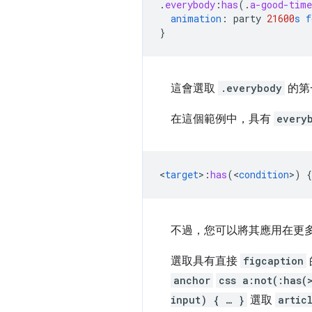
.
everybody
:
has
(
.
a-good-time
animation
:
party
21600
s
f
}
這會選取
.everybody
的第
在這個範例中，具有
every
<
target
>
:
has
(
<
condition
>
)
{
不過，您可以將其應用在更
選取具有直接
figcaption
anchor
css a:not(:has(
input) { … }
選取
artic