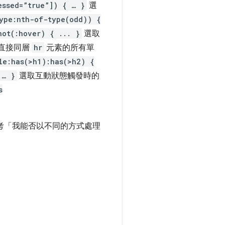
essed=”true”]) { … }
選
type:nth-of-type(odd)) {
not(:hover) { ... }
選取
直接同層
hr
元素的所有單
le:has(>h1):has(>h2) {
 … }
選取互動狀態觸發時的
s
考「我能否以不同的方式處理