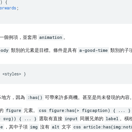
)
{
orwards
;
一個例項，並套用
animation
。
body
類別的元素是目標。條件是具有
a-good-time
類別的子
<
styles
>
}
多地方，因為
:has()
可帶來許多商機。甚至是尚未發現的內容
的
figure
元素。
css figure:has(> figcaption) { ... }
> svg)) { ... }
選取有直接
input
同層兄弟的
label
。橫
le
，其中子項
img
沒有
alt
文字
css article:has(img:not