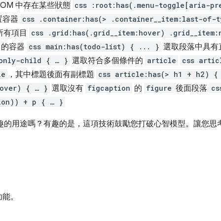
DOM 中存在某些狀態
css :root:has(.menu-toggle[aria-pr
置容器
css .container:has(> .container__item:last-of-
所有項目
css .grid:has(.grid__item:hover) .grid__item:
的容器
css main:has(todo-list) { ... }
選取段落中具有
only-child { … }
選取符合多個條件的
article
css artic
le
，其中標題後面有副標題
css article:has(> h1 + h2) {
hover) { … }
選取沒有
figcaption
的
figure
後面段落
cs
ion)) + p { … }
趣的用途嗎？有趣的是，這項技術鼓勵您打破心智模型。讓您思
功能。