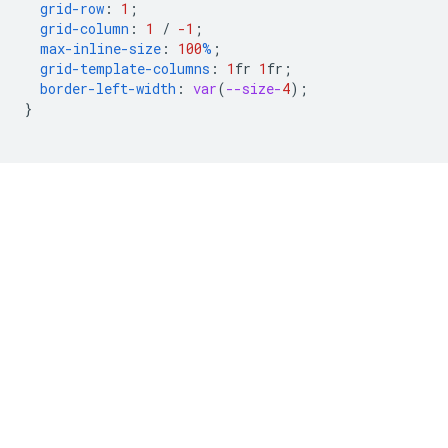
grid-row
:
1
;
grid-column
:
1
/
-1
;
max-inline-size
:
100
%
;
grid-template-columns
:
1
fr
1
fr
;
border-left-width
:
var
(
--size-
4
);
}