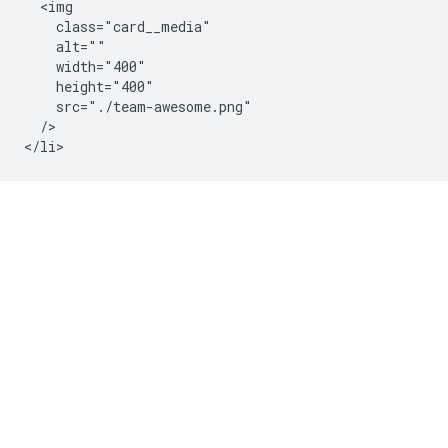
  <img

    class="card__media"

    alt=""

    width="400"

    height="400"

    src="./team-awesome.png"

  />
