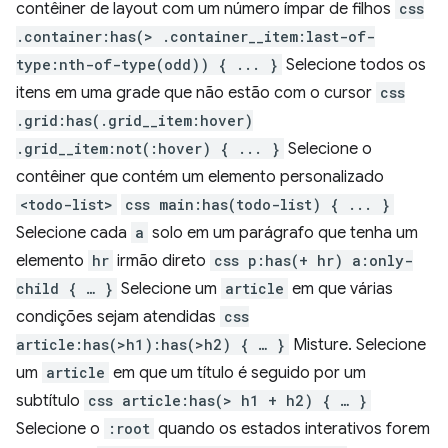
contêiner de layout com um número ímpar de filhos
css
.container:has(> .container__item:last-of-
type:nth-of-type(odd)) { ... }
Selecione todos os
itens em uma grade que não estão com o cursor
css
.grid:has(.grid__item:hover)
.grid__item:not(:hover) { ... }
Selecione o
contêiner que contém um elemento personalizado
<todo-list>
css main:has(todo-list) { ... }
Selecione cada
a
solo em um parágrafo que tenha um
elemento
hr
irmão direto
css p:has(+ hr) a:only-
child { … }
Selecione um
article
em que várias
condições sejam atendidas
css
article:has(>h1):has(>h2) { … }
Misture. Selecione
um
article
em que um título é seguido por um
subtítulo
css article:has(> h1 + h2) { … }
Selecione o
:root
quando os estados interativos forem