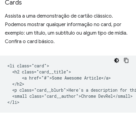
Cards
Assista a uma demonstração de cartão clássico.
Podemos mostrar qualquer informação no card, por
exemplo: um título, um subtítulo ou algum tipo de mídia.
Confira o card básico.
<li class="card">

  <h2 class="card__title">

      <a href="#">Some Awesome Article</a>

  </h2>

  <p class="card__blurb">Here's a description for thi
  <small class="card__author">Chrome DevRel</small>
