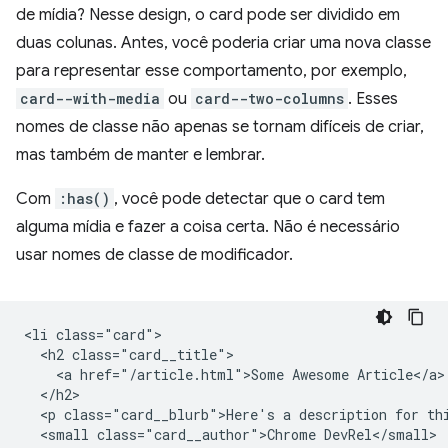
de mídia? Nesse design, o card pode ser dividido em
duas colunas. Antes, você poderia criar uma nova classe
para representar esse comportamento, por exemplo,
card--with-media
ou
card--two-columns
. Esses
nomes de classe não apenas se tornam difíceis de criar,
mas também de manter e lembrar.
Com
:has()
, você pode detectar que o card tem
alguma mídia e fazer a coisa certa. Não é necessário
usar nomes de classe de modificador.
<li class="card">

  <h2 class="card__title">

    <a href="/article.html">Some Awesome Article</a>

  </h2>

  <p class="card__blurb">Here's a description for thi
  <small class="card__author">Chrome DevRel</small>
