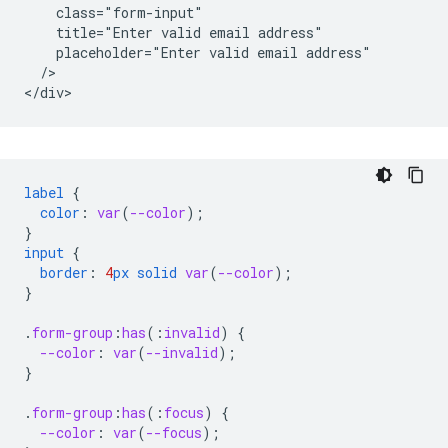
    class="form-input"

    title="Enter valid email address"

    placeholder="Enter valid email address"

  />   

label
{
color
:
var
(
--color
);
}
input
{
border
:
4
px
solid
var
(
--color
);
}
.
form-group
:
has
(
:
invalid
)
{
--color
:
var
(
--invalid
);
}
.
form-group
:
has
(
:
focus
)
{
--color
:
var
(
--focus
);