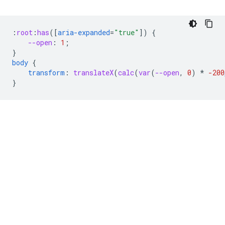
:
root
:
has
([
aria-expanded
=
"true"
])
{
--open
:
1
;
}
body
{
transform
:
translateX
(
calc
(
var
(
--open
,
0
)
*
-200
}