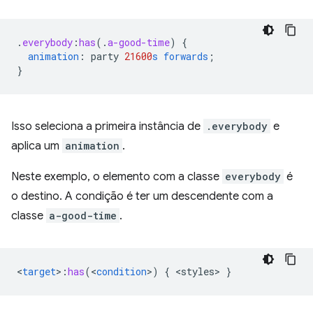
.
everybody
:
has
(
.
a-good-time
)
{
animation
:
party
21600
s
forwards
;
}
Isso seleciona a primeira instância de
.everybody
e
aplica um
animation
.
Neste exemplo, o elemento com a classe
everybody
é
o destino. A condição é ter um descendente com a
classe
a-good-time
.
<
target
>
:
has
(
<
condition
>
)
{
<
styles
>
}