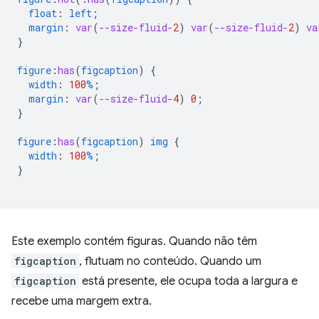
float
:
left
;
margin
:
var
(
--size-fluid-
2
)
var
(
--size-fluid-
2
)
va
}
figure
:
has
(
figcaption
)
{
width
:
100
%
;
margin
:
var
(
--size-fluid-
4
)
0
;
}
figure
:
has
(
figcaption
)
img
{
width
:
100
%
;
}
Este exemplo contém figuras. Quando não têm
figcaption
, flutuam no conteúdo. Quando um
figcaption
está presente, ele ocupa toda a largura e
recebe uma margem extra.