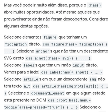
Mas você pode ir muito além disso, porque o
:has()
abre muitas oportunidades. Até mesmo aqueles que
provavelmente ainda não foram descobertos. Considere
algumas destas opções.
Selecione elementos
figure
que tenham um
figcaption
direto.
css figure:has(> figcaption) {
... }
Selecione
anchor
s que não têm um descendente
SVG direto
css a:not(:has(> svg)) { ... }
Selecione
label
s que têm um irmão
input
direto.
Vamos para o lado!
css label:has(+ input) { … }
Selecione
article
s em que um descendente
img
não
tem texto
alt
css article:has(img:not([alt])) { …
}
Selecione o
documentElement
em que algum estado
está presente no DOM
css :root:has(.menu-
toggle[aria-pressed=”true”]) { … }
Selecione o