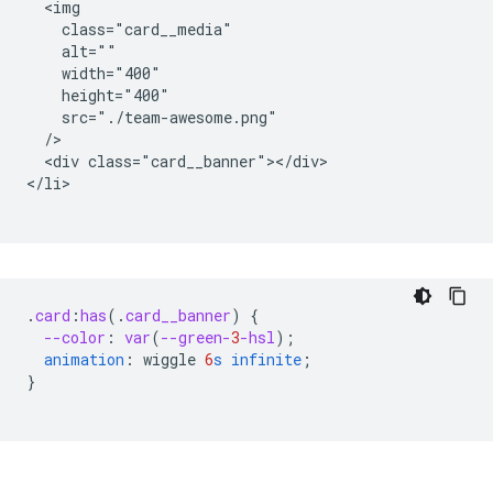
  <img

    class="card__media"

    alt=""

    width="400"

    height="400"

    src="./team-awesome.png"

  />

  <div class="card__banner"></div>

</li>

.
card
:
has
(
.
card__banner
)
{
--color
:
var
(
--green-
3
-hsl
);
animation
:
wiggle
6
s
infinite
;
}