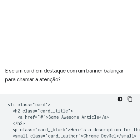
E se um card em destaque com um banner balançar
para chamar a atenção?
<li class="card">

  <h2 class="card__title">

    <a href="#">Some Awesome Article</a>

  </h2>

  <p class="card__blurb">Here's a description for thi
  <small class="card__author">Chrome DevRel</small>
