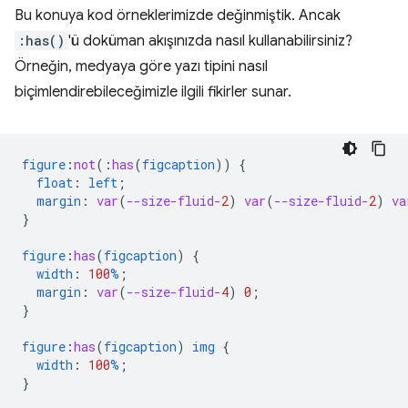
Bu konuya kod örneklerimizde değinmiştik. Ancak
:has()
'ü doküman akışınızda nasıl kullanabilirsiniz?
Örneğin, medyaya göre yazı tipini nasıl
biçimlendirebileceğimizle ilgili fikirler sunar.
figure
:
not
(
:
has
(
figcaption
))
{
float
:
left
;
margin
:
var
(
--size-fluid-
2
)
var
(
--size-fluid-
2
)
va
}
figure
:
has
(
figcaption
)
{
width
:
100
%
;
margin
:
var
(
--size-fluid-
4
)
0
;
}
figure
:
has
(
figcaption
)
img
{
width
:
100
%
;
}