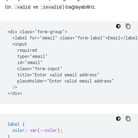
(ör.
:valid
ve
:invalid
) bağlayabiliriz.
<div class="form-group">

  <label for="email" class="form-label">Email</label>
  <input

    required

    type="email"

    id="email"

    class="form-input"

    title="Enter valid email address"

    placeholder="Enter valid email address"

  />   

label
{
color
:
var
(
--color
);
}