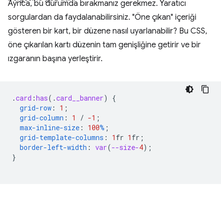
Ayrıca, bu durumda bırakmanız gerekmez. Yaratıcı
sorgulardan da faydalanabilirsiniz. "Öne çıkan" içeriği
gösteren bir kart, bir düzene nasıl uyarlanabilir? Bu CSS,
öne çıkarılan kartı düzenin tam genişliğine getirir ve bir
ızgaranın başına yerleştirir.
.
card
:
has
(
.
card__banner
)
{
grid-row
:
1
;
grid-column
:
1
/
-1
;
max-inline-size
:
100
%
;
grid-template-columns
:
1
fr
1
fr
;
border-left-width
:
var
(
--size-
4
);
}