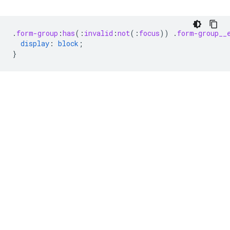
.
form-group
:
has
(
:
invalid
:
not
(
:
focus
))
.
form-group__
display
:
block
;
}