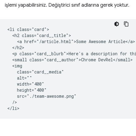
işlemi yapabilirsiniz. Değiştirici sınıf adlarına gerek yoktur.
<li class="card">

  <h2 class="card__title">

    <a href="/article.html">Some Awesome Article</a>

  </h2>

  <p class="card__blurb">Here's a description for thi
  <small class="card__author">Chrome DevRel</small>

  <img

    class="card__media"

    alt=""

    width="400"

    height="400"

    src="./team-awesome.png"

  />
