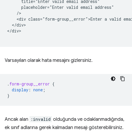
      title="Enter valid email address"

      placeholder="Enter valid email address"

    />   

    <div class="form-group__error">Enter a valid emai
  </div>

</div>

Varsayılan olarak hata mesajını gizlersiniz.
.
form-group__error
{
display
:
none
;
}
Ancak alan
:invalid
olduğunda ve odaklanmadığında,
ek sınıf adlarına gerek kalmadan mesajı gösterebilirsiniz.