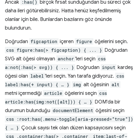
Ancak
:has()
birçok fırsat sunduğundan bu süreci çok
daha ileri götürebilirsiniz. Hatta henüz keşfedilmemiş
olanlar için bile. Bunlardan bazılarını göz önünde
bulundurun.
Doğrudan
figcaption
içeren
figure
öğelerini seçin.
css figure:has(> figcaption) { ... }
Doğrudan
SVG alt öğesi olmayan
anchor
'leri seçin
css
a:not(:has(> svg)) { ... }
Doğrudan
input
kardeş
öğesi olan
label
'leri seçin. Yan tarafa gidiyoruz.
css
label:has(+ input) { … }
img
alt öğesinin
alt
metni içermediği
article
öğelerini seçin
css
article:has(img:not([alt])) { … }
DOM'da bir
durumun bulunduğu
documentElement
öğesini seçin
css :root:has(.menu-toggle[aria-pressed=”true”])
{ … }
Çocuk sayısı tek olan düzen kapsayıcısını seçin
css .container:has(> .container__item:last-of-