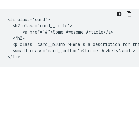
<li class="card">

  <h2 class="card__title">

      <a href="#">Some Awesome Article</a>

  </h2>

  <p class="card__blurb">Here's a description for thi
  <small class="card__author">Chrome DevRel</small>
