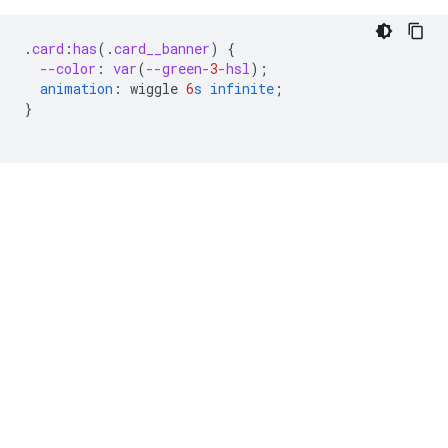
.
card
:
has
(
.
card__banner
)
{
--color
:
var
(
--green-
3
-hsl
);
animation
:
wiggle
6
s
infinite
;
}