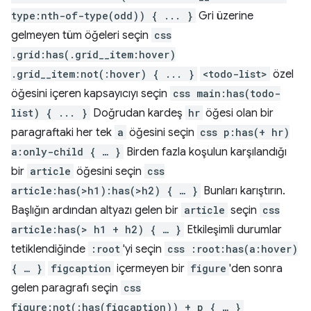
type:nth-of-type(odd)) { ... }
Gri üzerine
gelmeyen tüm öğeleri seçin
css
.grid:has(.grid__item:hover)
.grid__item:not(:hover) { ... }
<todo-list>
özel
öğesini içeren kapsayıcıyı seçin
css main:has(todo-
list) { ... }
Doğrudan kardeş
hr
öğesi olan bir
paragraftaki her tek
a
öğesini seçin
css p:has(+ hr)
a:only-child { … }
Birden fazla koşulun karşılandığı
bir
article
öğesini seçin
css
article:has(>h1):has(>h2) { … }
Bunları karıştırın.
Başlığın ardından altyazı gelen bir
article
seçin
css
article:has(> h1 + h2) { … }
Etkileşimli durumlar
tetiklendiğinde
:root
'yi seçin
css :root:has(a:hover)
{ … }
figcaption
içermeyen bir
figure
'den sonra
gelen paragrafı seçin
css
figure:not(:has(figcaption)) + p { … }