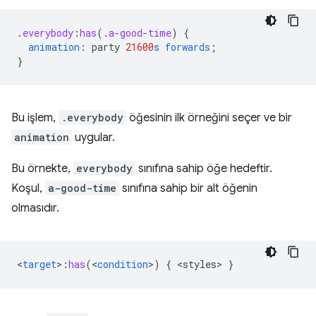
.
everybody
:
has
(
.
a-good-time
)
{
animation
:
party
21600
s
forwards
;
}
Bu işlem,
.everybody
öğesinin ilk örneğini seçer ve bir
animation
uygular.
Bu örnekte,
everybody
sınıfına sahip öğe hedeftir.
Koşul,
a-good-time
sınıfına sahip bir alt öğenin
olmasıdır.
<
target
>
:
has
(
<
condition
>
)
{
<
styles
>
}