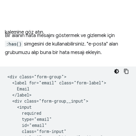
kalemine göz atın.
Bir alanın hata mesajını göstermek ve gizlemek için
:has()
simgesini de kullanabilirsiniz. "e-posta" alan
grubumuzu alıp buna bir hata mesajı ekleyin.
<div class="form-group">

  <label for="email" class="form-label">

    Email

  </label>

  <div class="form-group__input">

    <input

      required

      type="email"

      id="email"

      class="form-input"
