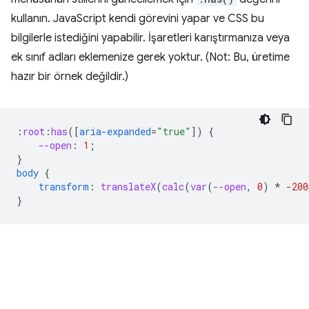
kullanın. JavaScript kendi görevini yapar ve CSS bu
bilgilerle istediğini yapabilir. İşaretleri karıştırmanıza veya
ek sınıf adları eklemenize gerek yoktur. (Not: Bu, üretime
hazır bir örnek değildir.)
:
root
:
has
([
aria-expanded
=
"true"
])
{
--open
:
1
;
}
body
{
transform
:
translateX
(
calc
(
var
(
--open
,
0
)
*
-200
}