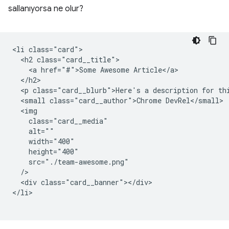
sallanıyorsa ne olur?
<li class="card">

  <h2 class="card__title">

    <a href="#">Some Awesome Article</a>

  </h2>

  <p class="card__blurb">Here's a description for thi
  <small class="card__author">Chrome DevRel</small>

  <img

    class="card__media"

    alt=""

    width="400"

    height="400"

    src="./team-awesome.png"

  />

  <div class="card__banner"></div>

</li>
