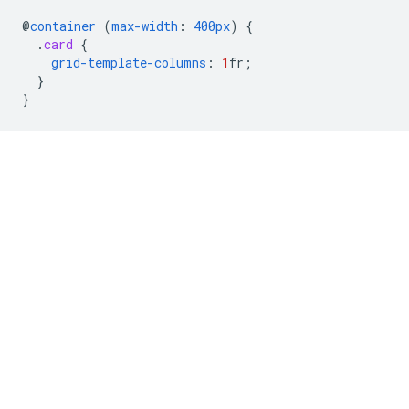
@
container
(
max-width
:
400px
)
{
.
card
{
grid-template-columns
:
1
fr
;
}
}