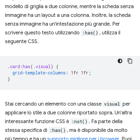
modello di griglia a due colonne, mentre la scheda senza
immagine ha un layout a una colonna. Inoltre, la scheda
senza immagine ha un'intestazione più grande. Per
scrivere questo testo utilizzando
:has()
, utilizza il
seguente CSS.
.
card
:
has
(
.
visual
)
{
grid-template-columns
:
1
fr
1
fr
;
}
Stai cercando un elemento con una classe
visual
per
applicare lo stile a due colonne riportato sopra. Un'altra
interessante funzione CSS è
:not()
. Fa parte della
stessa specifica di
:has()
, ma è disponibile da molto
più tempo e ha un
supporto migliore per i browser
. Puoi