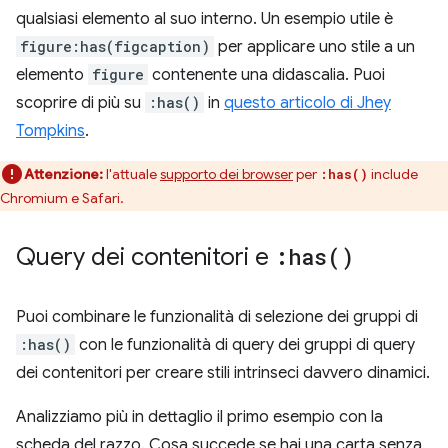
qualsiasi elemento al suo interno. Un esempio utile è
figure:has(figcaption)
per applicare uno stile a un
elemento
figure
contenente una didascalia. Puoi
scoprire di più su
:has()
in
questo articolo di Jhey
Tompkins
.
Attenzione:
l'attuale
supporto dei browser
per
include
:has()
Chromium e Safari.
Query dei contenitori e
:
has(
)
Puoi combinare le funzionalità di selezione dei gruppi di
:has()
con le funzionalità di query dei gruppi di query
dei contenitori per creare stili intrinseci davvero dinamici.
Analizziamo più in dettaglio il primo esempio con la
scheda del razzo. Cosa succede se hai una carta senza