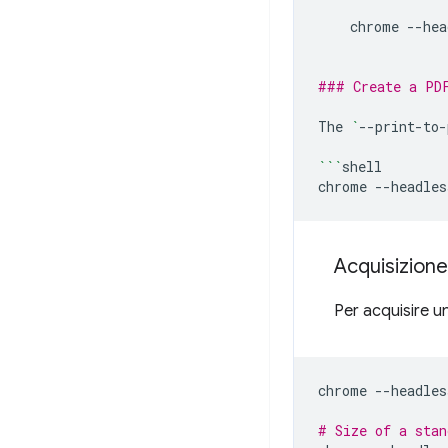
chrome
--hea
### Create a PD
The
`
--print-to-
```
shell

chrome
--headles
Acquisizione
Per acquisire un
chrome
--headles
# Size of a stan