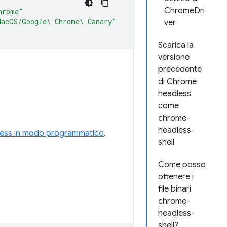
ChromeDri
hrome"
MacOS/Google\ Chrome\ Canary"
ver
Scarica la
versione
precedente
di Chrome
headless
come
chrome-
headless-
dless in modo programmatico
.
shell
Come posso
ottenere i
file binari
chrome-
headless-
shell?