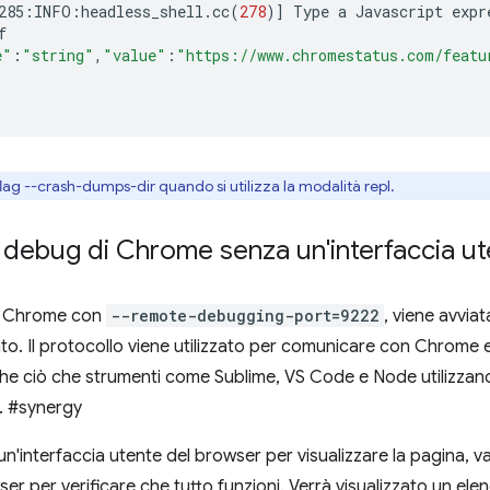
285:INFO:headless_shell.cc
(
278
)]
Type
a
Javascript
expr
e"
:
"string"
,
"value"
:
"https://www.chromestatus.com/featu
lag --crash-dumps-dir quando si utilizza la modalità repl.
l debug di Chrome senza un'interfaccia u
i Chrome con
--remote-debugging-port=9222
, viene avviat
ato. Il protocollo viene utilizzato per comunicare con Chrome e
he ciò che strumenti come Sublime, VS Code e Node utilizzano
. #synergy
n'interfaccia utente del browser per visualizzare la pagina, v
ser per verificare che tutto funzioni. Verrà visualizzato un ele