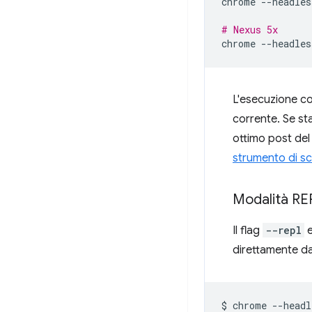
chrome
--headles
# Nexus 5x
chrome
--headles
L'esecuzione c
corrente. Se st
ottimo post del
strumento di s
Modalità REP
Il flag
--repl
e
direttamente da
$
chrome
--headl