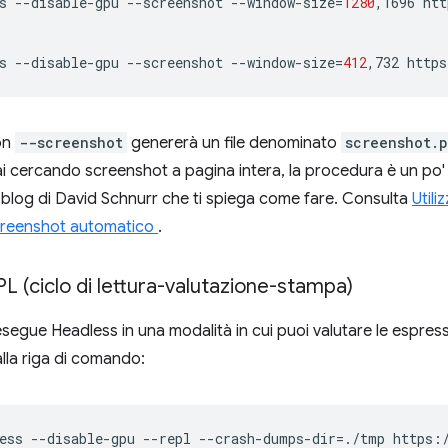
s
--disable-gpu
--screenshot
--window-size
=
1280
,1696
htt
s
--disable-gpu
--screenshot
--window-size
=
412
,732
on
--screenshot
genererà un file denominato
screenshot.
ai cercando screenshot a pagina intera, la procedura è un po'
 blog di David Schnurr che ti spiega come fare. Consulta
Util
creenshot automatico
.
L (ciclo di lettura-valutazione-stampa)
segue Headless in una modalità in cui puoi valutare le espress
lla riga di comando:
ess
--disable-gpu
--repl
--crash-dumps-dir
=
./tmp