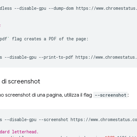
dless
--disable-gpu
--dump-dom
https://www.chromestatus.
F
pdf
`
flag
creates
a
PDF
of
the
page:

s
--disable-gpu
--print-to-pdf
 di screenshot
o screenshot di una pagina, utilizza il flag
--screenshot
:
s
--disable-gpu
--screenshot
https://www.chromestatus.co
dard letterhead.