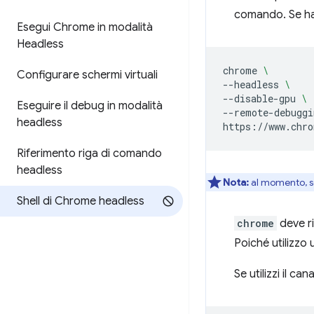
comando. Se hai
Esegui Chrome in modalità
Headless
chrome
\
Configurare schermi virtuali
--headless
\ 
--disable-gpu
\ 
Eseguire il debug in modalità
--remote-debuggi
headless
https://www.chro
Riferimento riga di comando
headless
Nota:
al momento, se
Shell di Chrome headless
chrome
deve ri
Poiché utilizzo 
Se utilizzi il c