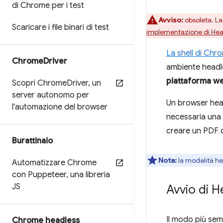
di Chrome per i test
Avviso:
obsoleta. La
Scaricare i file binari di test
implementazione di Hea
La shell di Chr
Chrome
Driver
ambiente headl
piattaforma w
Scopri Chrome
Driver
,
un
server autonomo per
Un browser head
l'automazione del browser
necessaria una s
creare un PDF o
Burattinaio
Nota:
la modalità he
Automatizzare Chrome
con Puppeteer
,
una libreria
JS
Avvio di H
Il modo più semp
Chrome headless