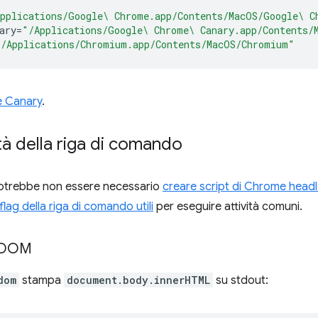
pplications/Google\ Chrome.app/Contents/MacOS/Google\ C
ary
=
"/Applications/Google\ Chrome\ Canary.app/Contents/
"/Applications/Chromium.app/Contents/MacOS/Chromium"
 Canary
.
tà della riga di comando
 potrebbe non essere necessario
creare script di Chrome hea
flag della riga di comando utili
per eseguire attività comuni.
 DOM
dom
stampa
document.body.innerHTML
su stdout: