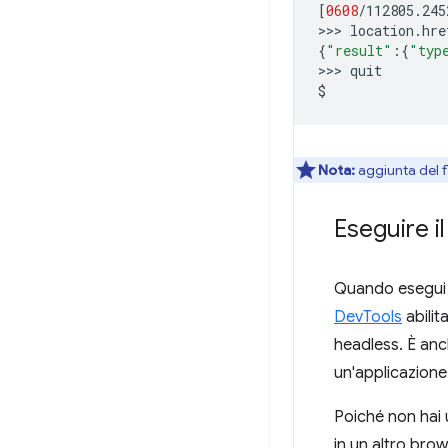
[
0608
/112805.245
>>>
{
"result"
:
{
"typ
>>>
quit

Nota:
aggiunta del f
Eseguire i
Quando esegu
DevTools
abilit
headless. È anc
un'applicazione
Poiché non hai u
in un altro brow