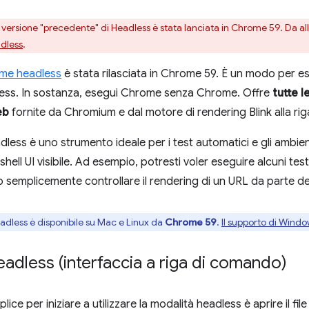
 versione "precedente" di Headless è stata lanciata in Chrome 59. Da all
dless
.
ome headless
è stata rilasciata in Chrome 59. È un modo per e
ess. In sostanza, esegui Chrome senza Chrome. Offre
tutte l
eb
fornite da Chromium e dal motore di rendering Blink alla ri
less è uno strumento ideale per i test automatici e gli ambient
hell UI visibile. Ad esempio, potresti voler eseguire alcuni te
 semplicemente controllare il rendering di un URL da parte de
adless è disponibile su Mac e Linux da
Chrome 59
.
Il supporto di Wind
eadless (interfaccia a riga di comando)
lice per iniziare a utilizzare la modalità headless è aprire il fil