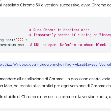
 installato Chrome 59 o versioni successive, avvia Chrome con
# Runs Chrome in headless mode.
# Temporarily needed if running on Windo
ng-port
=
9222
\
mestatus.com
# URL to open. Defaults to about:blank.
 utilizzi Windows, devi includere anche il flag
. Vedi
cr
--disable-gpu
mandare all'installazione di Chrome. La posizione esatta varia
un Mac, ho creato alias pratici per ogni versione di Chrome che
anale stabile di Chrome e non riesci a ottenere la versione beta, u