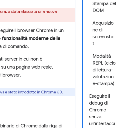
Stampa del
DOM
ora, è stata rilasciata una nuova
Acquisizio
ne di
seguire il browser Chrome in un
screensho
e funzionalità moderne della
t
ga di comando.
Modalità
i server in cui non è
REPL (ciclo
st su una pagina web reale,
di lettura-
l browser.
valutazion
e-stampa)
ows
è stato introdotto in Chrome 60.
Eseguire il
debug di
Chrome
senza
un'interfacci
e binario di Chrome dalla riga di