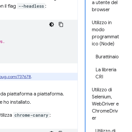
a utente del
 il flag
--headless
:
browser
Utilizzo in
modo
programmat
ws.
ico (Node)
Burattinaio
La libreria
bug.com/737678
.
CRI
Utilizzo di
 da piattaforma a piattaforma.
Selenium,
 ho installato.
WebDriver e
ChromeDriv
tilizza
chrome-canary
:
er
Utilizzo di