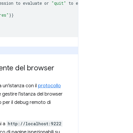
ession
to
evaluate
or
"quit"
to
exit.

res"
}}
tente del browser
a un'istanza con il
protocollo
 gestire l'istanza del browser
 per il debug remoto di
ai a
http://localhost:9222
nco di pagine ispezionabili su