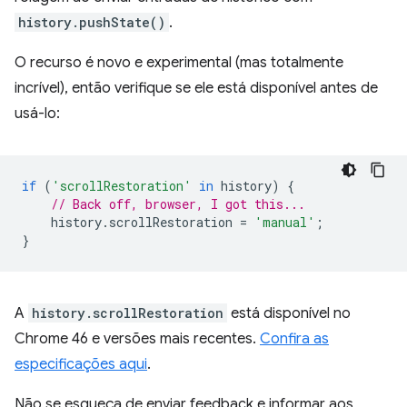
history.pushState()
.
O recurso é novo e experimental (mas totalmente
incrível), então verifique se ele está disponível antes de
usá-lo:
if
(
'scrollRestoration'
in
history
)
{
// Back off, browser, I got this...
history
.
scrollRestoration
=
'manual'
;
}
A
history.scrollRestoration
está disponível no
Chrome 46 e versões mais recentes.
Confira as
especificações aqui
.
Não se esqueça de enviar feedback e informar aos