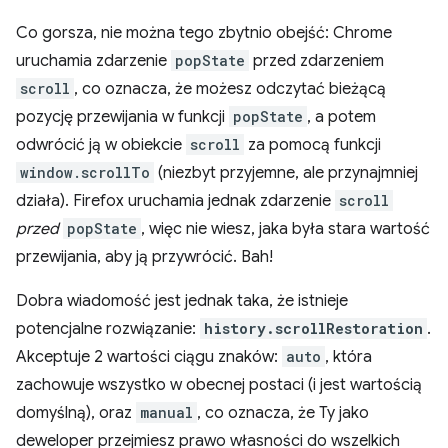
Co gorsza, nie można tego zbytnio obejść: Chrome
uruchamia zdarzenie
popState
przed zdarzeniem
scroll
, co oznacza, że możesz odczytać bieżącą
pozycję przewijania w funkcji
popState
, a potem
odwrócić ją w obiekcie
scroll
za pomocą funkcji
window.scrollTo
(niezbyt przyjemne, ale przynajmniej
działa). Firefox uruchamia jednak zdarzenie
scroll
przed
popState
, więc nie wiesz, jaka była stara wartość
przewijania, aby ją przywrócić. Bah!
Dobra wiadomość jest jednak taka, że istnieje
potencjalne rozwiązanie:
history.scrollRestoration
.
Akceptuje 2 wartości ciągu znaków:
auto
, która
zachowuje wszystko w obecnej postaci (i jest wartością
domyślną), oraz
manual
, co oznacza, że Ty jako
deweloper przejmiesz prawo własności do wszelkich