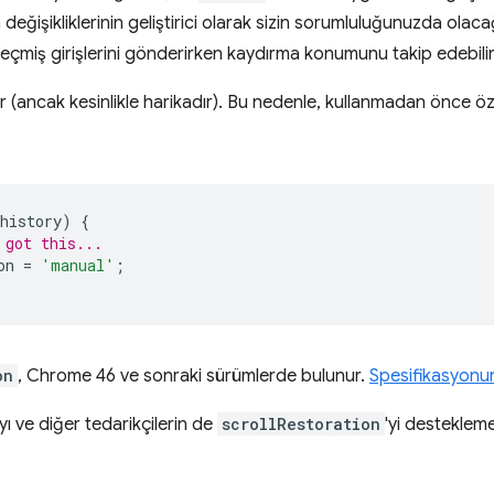
eğişikliklerinin geliştirici olarak sizin sorumluluğunuzda olaca
geçmiş girişlerini gönderirken kaydırma konumunu takip edebilir
r (ancak kesinlikle harikadır). Bu nedenle, kullanmadan önce özell
history
)
{
 got this...
on
=
'manual'
;
on
, Chrome 46 ve sonraki sürümlerde bulunur.
Spesifikasyonun
yı ve diğer tedarikçilerin de
scrollRestoration
'yi destekleme