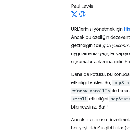
Paul Lewis
URL'lerinizi yönetmek için
Hi
Ancak bu özelliğin dezavant
gezindiğinizde
geri yüklenme
uygulamanız geçişler yapıyor
sıçramalar anlamına gelir. S
Daha da kötüsü, bu konuda 
etkinliği tetikler. Bu,
popSta
window.scrollTo
ile tersi
scroll
etkinliğini
popStat
bilemezsiniz. Bah!
Ancak bu sorunu düzeltmek
her şeyi olduğu gibi tutar (v