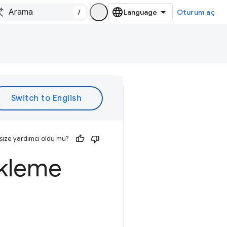
/
Oturum aç
size yardımcı oldu mu?
ükleme