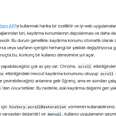
story API
'yi kullanmak harika bir özelliktir ve iyi web uygulamalar
ajlarından biri, kaydırma konumlarının depolanması ve daha da
sidir
. Bu durum genellikle, kaydırma konumu otomatik olarak de
sa veya sayfanın içeriğini herhangi bir şekilde değiştiriyors
onuçta bu, korkunç bir kullanıcı deneyimine yol açar.
yapabileceğiniz çok az şey var: Chrome,
scroll
etkinliğinde
te
etkinliğindeki mevcut kaydırma konumunu okuyup
scroll
ne çevirebileceğiniz anlamına gelir (İğrenç, ama en azından çalı
e
'den
önce
tetikler. Bu nedenle, eski kaydırma değerini geri y
 için
history.scrollRestoration
yöntemini kullanabilirsiniz. 
e varsayılan değeridir) ve
manual
, kullanıcı uygulamanın geçm