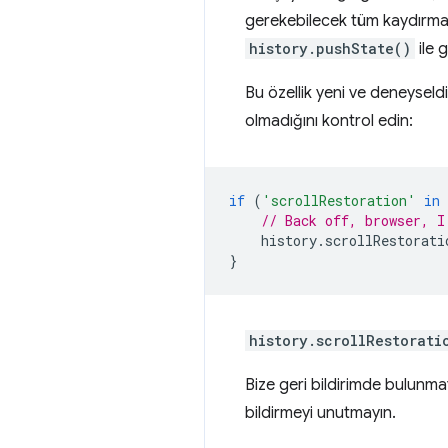
gerekebilecek tüm kaydırma d
history.pushState()
ile 
Bu özellik yeni ve deneyseldi
olmadığını kontrol edin:
if
(
'scrollRestoration'
in
// Back off, browser, I
history
.
scrollRestorati
}
history.scrollRestorati
Bize geri bildirimde bulunma
bildirmeyi unutmayın.