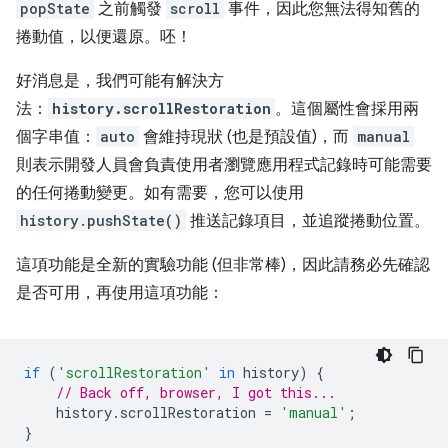
popState
之前
觸發
scroll
事件，因此您無法得知舊的
捲動值，以便還原。呸！
好消息是，我們可能有解決方
法：
history.scrollRestoration
。這個屬性會採用兩
個字串值：
auto
會維持現狀 (也是預設值)，而
manual
則表示開發人員會負責使用者瀏覽應用程式記錄時可能需要
的任何捲動變更。如有需要，您可以使用
history.pushState()
推送記錄項目，並追蹤捲動位置。
這項功能是全新的實驗功能 (但非常棒)，因此請務必先確認
是否可用，再使用這項功能：
if
(
'scrollRestoration'
in
history
)
{
// Back off, browser, I got this...
history
.
scrollRestoration
=
'manual'
;
}