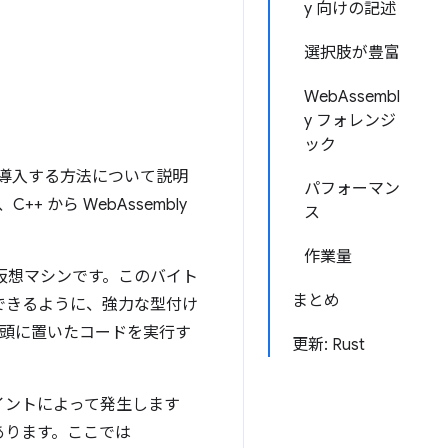
y 向けの記述
選択肢が豊富
WebAssembl
y フォレンジ
ック
ェブに導入する方法について説明
パフォーマン
++ から WebAssembly
ス
作業量
仮想マシンです。このバイト
まとめ
化できるように、強力な型付け
を念頭に置いたコードを実行す
更新: Rust
イントによって発生します
あります。ここでは