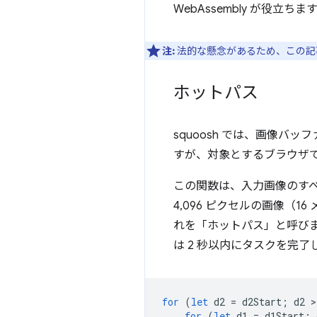
WebAssembly が役立ちま
注:
法的な懸念があるため、この記
ホットパス
squoosh では、画像バッ
すが、対象とするブラウザ
この関数は、入力画像のすべ
4,096 ピクセルの画像（
れを「ホットパス」と呼びま
は 2 秒以内にタスクを完
for
(
let
d2
=
d2Start
;
d2
>
for
(
let
d1
=
d1Start
;