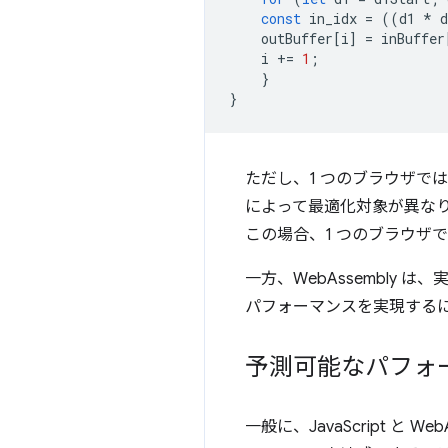
const
in_idx
=
((
d1
*
d
outBuffer
[
i
]
=
inBuffer
i
+=
1
;
}
}
ただし、1 つのブラウザでは 
によって最適化対象が異なり
この場合、1 つのブラウザ
一方、WebAssembly
パフォーマンスを実現するには、
予測可能なパフォー
一般に、JavaScript と 