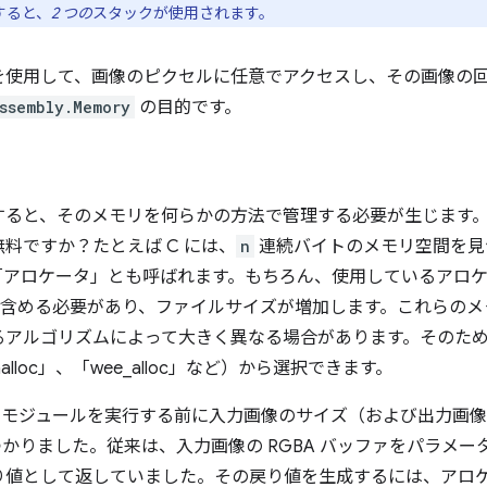
行すると、
2 つの
スタックが使用されます。
を使用して、画像のピクセルに任意でアクセスし、その画像の
ssembly.Memory
の目的です。
すると、そのメモリを何らかの方法で管理する必要が生じます
料ですか？たとえば C には、
n
連続バイトのメモリ空間を
「アロケータ」とも呼ばれます。もちろん、使用しているアロ
ュールに含める必要があり、ファイルサイズが増加します。これら
るアルゴリズムによって大きく異なる場合があります。そのた
malloc」、「wee_alloc」など）から選択できます。
mbly モジュールを実行する前に入力画像のサイズ（および出力
りました。従来は、入力画像の RGBA バッファをパラメータとして
り値として返していました。その戻り値を生成するには、アロ