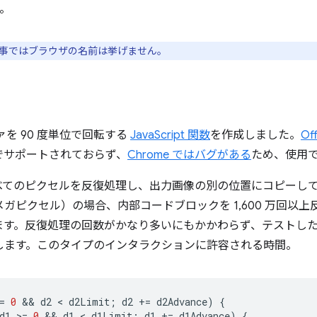
す。
事ではブラウザの名前は挙げません。
ファを 90 度単位で回転する
JavaScript 関数
を作成しました。
Of
でサポートされておらず、
Chrome ではバグがある
ため、使用
てのピクセルを反復処理し、出力画像の別の位置にコピーして回転
16 メガピクセル）の場合、内部コードブロックを 1,600 万回
す。反復処理の回数がかなり多いにもかかわらず、テストした 3
了します。このタイプのインタラクションに許容される時間。
=
0
 && 
d2
 < 
d2Limit
;
d2
+=
d2Advance
)
{
d1
>
=
0
 && 
d1
 < 
d1Limit
;
d1
+=
d1Advance
)
{