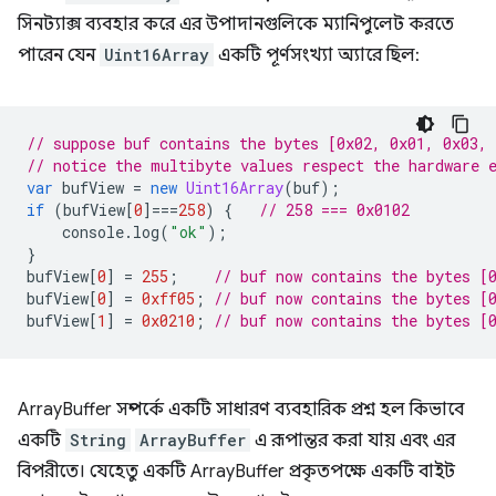
সিনট্যাক্স ব্যবহার করে এর উপাদানগুলিকে ম্যানিপুলেট করতে
পারেন যেন
Uint16Array
একটি পূর্ণসংখ্যা অ্যারে ছিল:
// suppose buf contains the bytes [0x02, 0x01, 0x03, 
// notice the multibyte values respect the hardware 
var
bufView
=
new
Uint16Array
(
buf
);
if
(
bufView
[
0
]
===
258
)
{
// 258 === 0x0102
console
.
log
(
"ok"
);
}
bufView
[
0
]
=
255
;
// buf now contains the bytes [
bufView
[
0
]
=
0xff05
;
// buf now contains the bytes [
bufView
[
1
]
=
0x0210
;
// buf now contains the bytes [
ArrayBuffer সম্পর্কে একটি সাধারণ ব্যবহারিক প্রশ্ন হল কিভাবে
একটি
String
ArrayBuffer
এ রূপান্তর করা যায় এবং এর
বিপরীতে। যেহেতু একটি ArrayBuffer প্রকৃতপক্ষে একটি বাইট