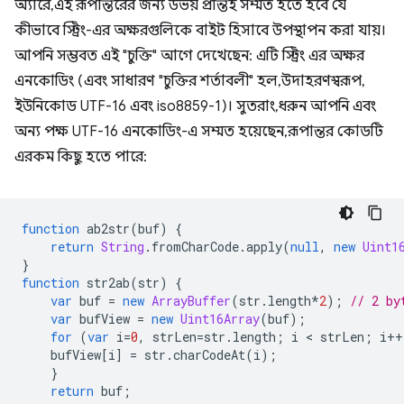
অ্যারে, এই রূপান্তরের জন্য উভয় প্রান্তই সম্মত হতে হবে যে
কীভাবে স্ট্রিং-এর অক্ষরগুলিকে বাইট হিসাবে উপস্থাপন করা যায়।
আপনি সম্ভবত এই "চুক্তি" আগে দেখেছেন: এটি স্ট্রিং এর অক্ষর
এনকোডিং (এবং সাধারণ "চুক্তির শর্তাবলী" হল, উদাহরণস্বরূপ,
ইউনিকোড UTF-16 এবং iso8859-1)। সুতরাং, ধরুন আপনি এবং
অন্য পক্ষ UTF-16 এনকোডিং-এ সম্মত হয়েছেন, রূপান্তর কোডটি
এরকম কিছু হতে পারে:
function
ab2str
(
buf
)
{
return
String
.
fromCharCode
.
apply
(
null
,
new
Uint1
}
function
str2ab
(
str
)
{
var
buf
=
new
ArrayBuffer
(
str
.
length
*
2
);
// 2 by
var
bufView
=
new
Uint16Array
(
buf
);
for
(
var
i
=
0
,
strLen
=
str
.
length
;
i
 < 
strLen
;
i
++
bufView
[
i
]
=
str
.
charCodeAt
(
i
);
}
return
buf
;