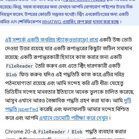
হয়েছে। কিন্তু, সহজ ব্যবহারের জন্য যেখানে আপনি যোগাযোগ পাইপের উভয় দিক
নিয়ন্ত্রণ করেন, উপরের কোডটি সম্ভবত যথেষ্ট। স্ট্রিং এনকোডিংয়ের জন্য একটি
প্রমিত API স্পেসিফিকেশন
WHATWG ওয়ার্কিং গ্রুপ দ্বারা
খসড়া করা হচ্ছে
।
এই সম্পর্কে একটি জনপ্রিয় স্ট্যাকওভারফ্লো প্রশ্নে
একটি উচ্চ ভোট
দেওয়া উত্তর রয়েছে যার একটি রূপান্তরের কিছুটা জটিল সমাধান
রয়েছে: একটি রূপান্তরকারী হিসাবে কাজ করার জন্য একটি
FileReader
তৈরি করুন এবং এতে স্ট্রিং ধারণকারী একটি
Blob
ফিড করুন৷ যদিও এই পদ্ধতিটি কাজ করে, এটির দরিদ্র
পঠনযোগ্যতা রয়েছে এবং আমি সন্দেহ করি এটি ধীর। যেহেতু
ভিত্তিহীন সন্দেহ মানবতার ইতিহাসে অনেক ভুলকে চালিত করেছে,
আসুন এখানে আরও বৈজ্ঞানিক পদ্ধতি গ্রহণ করা যাক। আমি
দুটি
পদ্ধতি jsperf'ed
করেছি এবং ফলাফলটি আমার সন্দেহ নিশ্চিত
করে এবং আপনি
এখানে ডেমোটি পরীক্ষা করে দেখুন
।
Chrome 20-এ,
FileReader
/
Blob
পদ্ধতি ব্যবহার করার