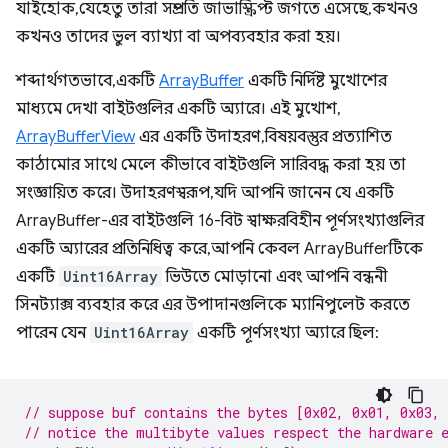
যাইহোক, যেহেতু তারা সম্প্রতি জাভাস্ক্রিপ্ট জগতে এসেছে, কখনও
কখনও তাদের ভুল ব্যাখ্যা বা অপব্যবহার করা হয়।
শব্দার্থগতভাবে, একটি
ArrayBuffer
একটি নির্দিষ্ট মুখোশের
মাধ্যমে দেখা বাইটগুলির একটি অ্যারে। এই মুখোশ,
ArrayBufferView
এর একটি উদাহরণ, বিষয়বস্তুর প্রত্যাশিত
কাঠামোর সাথে মেলে কীভাবে বাইটগুলি সারিবদ্ধ করা হয় তা
সংজ্ঞায়িত করে। উদাহরণস্বরূপ, যদি আপনি জানেন যে একটি
ArrayBuffer-এর বাইটগুলি 16-বিট স্বাক্ষরবিহীন পূর্ণসংখ্যাগুলির
একটি অ্যারের প্রতিনিধিত্ব করে, আপনি কেবল ArrayBufferটিকে
একটি
Uint16Array
ভিউতে মোড়ানো এবং আপনি বন্ধনী
সিনট্যাক্স ব্যবহার করে এর উপাদানগুলিকে ম্যানিপুলেট করতে
পারেন যেন
Uint16Array
একটি পূর্ণসংখ্যা অ্যারে ছিল:
// suppose buf contains the bytes [0x02, 0x01, 0x03, 
// notice the multibyte values respect the hardware 