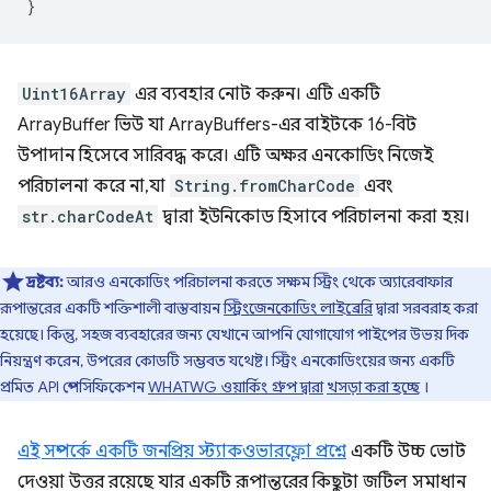
}
Uint16Array
এর ব্যবহার নোট করুন। এটি একটি
ArrayBuffer ভিউ যা ArrayBuffers-এর বাইটকে 16-বিট
উপাদান হিসেবে সারিবদ্ধ করে। এটি অক্ষর এনকোডিং নিজেই
পরিচালনা করে না, যা
String.fromCharCode
এবং
str.charCodeAt
দ্বারা ইউনিকোড হিসাবে পরিচালনা করা হয়।
দ্রষ্টব্য:
আরও এনকোডিং পরিচালনা করতে সক্ষম স্ট্রিং থেকে অ্যারেবাফার
রূপান্তরের একটি শক্তিশালী বাস্তবায়ন
স্ট্রিংজেনকোডিং লাইব্রেরি
দ্বারা সরবরাহ করা
হয়েছে। কিন্তু, সহজ ব্যবহারের জন্য যেখানে আপনি যোগাযোগ পাইপের উভয় দিক
নিয়ন্ত্রণ করেন, উপরের কোডটি সম্ভবত যথেষ্ট। স্ট্রিং এনকোডিংয়ের জন্য একটি
প্রমিত API স্পেসিফিকেশন
WHATWG ওয়ার্কিং গ্রুপ দ্বারা
খসড়া করা হচ্ছে
।
এই সম্পর্কে একটি জনপ্রিয় স্ট্যাকওভারফ্লো প্রশ্নে
একটি উচ্চ ভোট
দেওয়া উত্তর রয়েছে যার একটি রূপান্তরের কিছুটা জটিল সমাধান