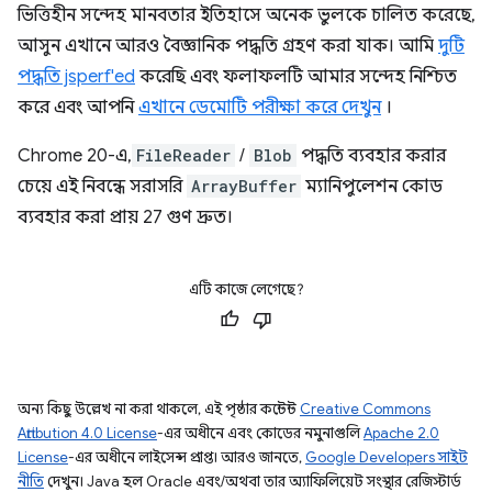
ভিত্তিহীন সন্দেহ মানবতার ইতিহাসে অনেক ভুলকে চালিত করেছে,
আসুন এখানে আরও বৈজ্ঞানিক পদ্ধতি গ্রহণ করা যাক। আমি
দুটি
পদ্ধতি jsperf'ed
করেছি এবং ফলাফলটি আমার সন্দেহ নিশ্চিত
করে এবং আপনি
এখানে ডেমোটি পরীক্ষা করে দেখুন
।
Chrome 20-এ,
FileReader
/
Blob
পদ্ধতি ব্যবহার করার
চেয়ে এই নিবন্ধে সরাসরি
ArrayBuffer
ম্যানিপুলেশন কোড
ব্যবহার করা প্রায় 27 গুণ দ্রুত।
এটি কাজে লেগেছে?
অন্য কিছু উল্লেখ না করা থাকলে, এই পৃষ্ঠার কন্টেন্ট
Creative Commons
Attribution 4.0 License
-এর অধীনে এবং কোডের নমুনাগুলি
Apache 2.0
License
-এর অধীনে লাইসেন্স প্রাপ্ত। আরও জানতে,
Google Developers সাইট
নীতি
দেখুন। Java হল Oracle এবং/অথবা তার অ্যাফিলিয়েট সংস্থার রেজিস্টার্ড