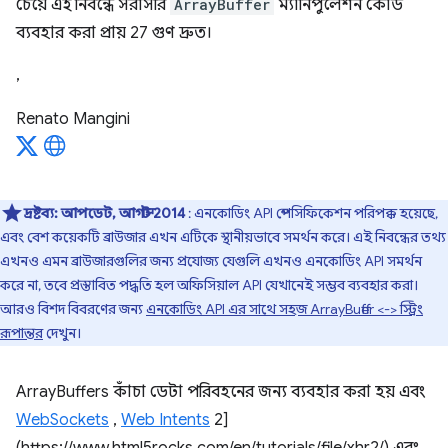
চেয়ে এই নিবন্ধে সরাসরি
ArrayBuffer
ম্যানিপুলেশন কোড
ব্যবহার করা প্রায় 27 গুণ দ্রুত।
,
Renato Mangini
দ্রষ্টব্য:
আপডেট, আগস্ট 2014
: এনকোডিং API স্পেসিফিকেশন পরিপক্ক হয়েছে,
এবং বেশ কয়েকটি ব্রাউজার এখন এটিকে স্থানীয়ভাবে সমর্থন করে। এই নিবন্ধের তথ্য
এখনও এমন ব্রাউজারগুলির জন্য প্রযোজ্য যেগুলি এখনও এনকোডিং API সমর্থন
করে না, তবে প্রস্তাবিত পদ্ধতি হল অফিসিয়াল API যেখানেই সম্ভব ব্যবহার করা।
আরও বিশদ বিবরণের জন্য
এনকোডিং API এর সাথে সহজ ArrayBuffer <-> স্ট্রিং
রূপান্তর
দেখুন।
ArrayBuffers কাঁচা ডেটা পরিবহনের জন্য ব্যবহার করা হয় এবং
WebSockets
,
Web Intents
2]