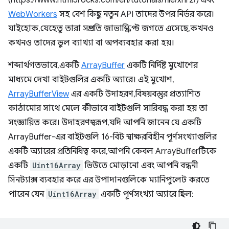
(https://www.html5rocks.com/en/tutorials/file/xhr2/) এবং
WebWorkers
সহ বেশ কিছু নতুন API তাদের উপর নির্ভর করে।
যাইহোক, যেহেতু তারা সম্প্রতি জাভাস্ক্রিপ্ট জগতে এসেছে, কখনও
কখনও তাদের ভুল ব্যাখ্যা বা অপব্যবহার করা হয়।
শব্দার্থগতভাবে, একটি
ArrayBuffer
একটি নির্দিষ্ট মুখোশের
মাধ্যমে দেখা বাইটগুলির একটি অ্যারে। এই মুখোশ,
ArrayBufferView
এর একটি উদাহরণ, বিষয়বস্তুর প্রত্যাশিত
কাঠামোর সাথে মেলে কীভাবে বাইটগুলি সারিবদ্ধ করা হয় তা
সংজ্ঞায়িত করে। উদাহরণস্বরূপ, যদি আপনি জানেন যে একটি
ArrayBuffer-এর বাইটগুলি 16-বিট স্বাক্ষরবিহীন পূর্ণসংখ্যাগুলির
একটি অ্যারের প্রতিনিধিত্ব করে, আপনি কেবল ArrayBufferটিকে
একটি
Uint16Array
ভিউতে মোড়ানো এবং আপনি বন্ধনী
সিনট্যাক্স ব্যবহার করে এর উপাদানগুলিকে ম্যানিপুলেট করতে
পারেন যেন
Uint16Array
একটি পূর্ণসংখ্যা অ্যারে ছিল: