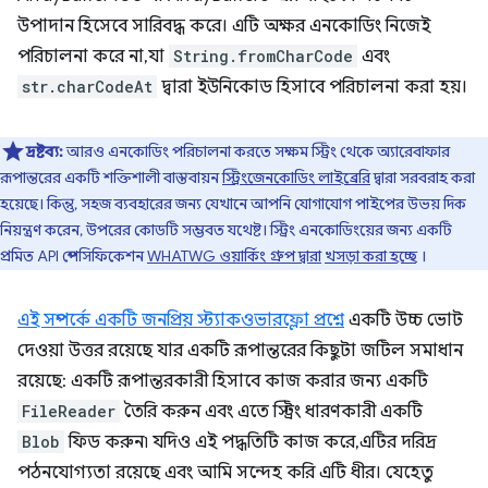
উপাদান হিসেবে সারিবদ্ধ করে। এটি অক্ষর এনকোডিং নিজেই
পরিচালনা করে না, যা
String.fromCharCode
এবং
str.charCodeAt
দ্বারা ইউনিকোড হিসাবে পরিচালনা করা হয়।
দ্রষ্টব্য:
আরও এনকোডিং পরিচালনা করতে সক্ষম স্ট্রিং থেকে অ্যারেবাফার
রূপান্তরের একটি শক্তিশালী বাস্তবায়ন
স্ট্রিংজেনকোডিং লাইব্রেরি
দ্বারা সরবরাহ করা
হয়েছে। কিন্তু, সহজ ব্যবহারের জন্য যেখানে আপনি যোগাযোগ পাইপের উভয় দিক
নিয়ন্ত্রণ করেন, উপরের কোডটি সম্ভবত যথেষ্ট। স্ট্রিং এনকোডিংয়ের জন্য একটি
প্রমিত API স্পেসিফিকেশন
WHATWG ওয়ার্কিং গ্রুপ দ্বারা
খসড়া করা হচ্ছে
।
এই সম্পর্কে একটি জনপ্রিয় স্ট্যাকওভারফ্লো প্রশ্নে
একটি উচ্চ ভোট
দেওয়া উত্তর রয়েছে যার একটি রূপান্তরের কিছুটা জটিল সমাধান
রয়েছে: একটি রূপান্তরকারী হিসাবে কাজ করার জন্য একটি
FileReader
তৈরি করুন এবং এতে স্ট্রিং ধারণকারী একটি
Blob
ফিড করুন৷ যদিও এই পদ্ধতিটি কাজ করে, এটির দরিদ্র
পঠনযোগ্যতা রয়েছে এবং আমি সন্দেহ করি এটি ধীর। যেহেতু