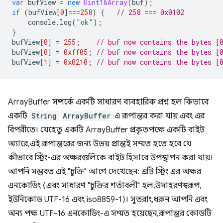
var
bufView
=
new
Uint16Array
(
buf
);
if
(
bufView
[
0
]
===
258
)
{
// 258 === 0x0102
console
.
log
(
"ok"
);
}
bufView
[
0
]
=
255
;
// buf now contains the bytes [
bufView
[
0
]
=
0xff05
;
// buf now contains the bytes [
bufView
[
1
]
=
0x0210
;
// buf now contains the bytes [
ArrayBuffer সম্পর্কে একটি সাধারণ ব্যবহারিক প্রশ্ন হল কিভাবে
একটি
String
ArrayBuffer
এ রূপান্তর করা যায় এবং এর
বিপরীতে। যেহেতু একটি ArrayBuffer প্রকৃতপক্ষে একটি বাইট
অ্যারে, এই রূপান্তরের জন্য উভয় প্রান্তই সম্মত হতে হবে যে
কীভাবে স্ট্রিং-এর অক্ষরগুলিকে বাইট হিসাবে উপস্থাপন করা যায়।
আপনি সম্ভবত এই "চুক্তি" আগে দেখেছেন: এটি স্ট্রিং এর অক্ষর
এনকোডিং (এবং সাধারণ "চুক্তির শর্তাবলী" হল, উদাহরণস্বরূপ,
ইউনিকোড UTF-16 এবং iso8859-1)। সুতরাং, ধরুন আপনি এবং
অন্য পক্ষ UTF-16 এনকোডিং-এ সম্মত হয়েছেন, রূপান্তর কোডটি