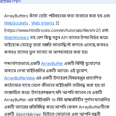
রূপান্তর
দেখুন।
ArrayBuffers কাঁচা ডেটা পরিবহনের জন্য ব্যবহার করা হয় এবং
WebSockets
,
Web Intents
2]
(https://www.html5rocks.com/en/tutorials/file/xhr2/) এবং
WebWorkers
সহ বেশ কিছু নতুন API তাদের উপর নির্ভর করে।
যাইহোক, যেহেতু তারা সম্প্রতি জাভাস্ক্রিপ্ট জগতে এসেছে, কখনও
কখনও তাদের ভুল ব্যাখ্যা বা অপব্যবহার করা হয়।
শব্দার্থগতভাবে, একটি
ArrayBuffer
একটি নির্দিষ্ট মুখোশের
মাধ্যমে দেখা বাইটগুলির একটি অ্যারে। এই মুখোশ,
ArrayBufferView
এর একটি উদাহরণ, বিষয়বস্তুর প্রত্যাশিত
কাঠামোর সাথে মেলে কীভাবে বাইটগুলি সারিবদ্ধ করা হয় তা
সংজ্ঞায়িত করে। উদাহরণস্বরূপ, যদি আপনি জানেন যে একটি
ArrayBuffer-এর বাইটগুলি 16-বিট স্বাক্ষরবিহীন পূর্ণসংখ্যাগুলির
একটি অ্যারের প্রতিনিধিত্ব করে, আপনি কেবল ArrayBufferটিকে
একটি
Uint16Array
ভিউতে মোড়ানো এবং আপনি বন্ধনী