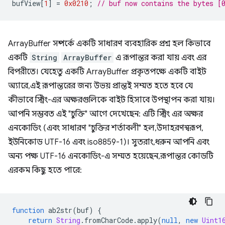
bufView
[
1
]
=
0x0210
;
// buf now contains the bytes [
ArrayBuffer সম্পর্কে একটি সাধারণ ব্যবহারিক প্রশ্ন হল কিভাবে
একটি
String
ArrayBuffer
এ রূপান্তর করা যায় এবং এর
বিপরীতে। যেহেতু একটি ArrayBuffer প্রকৃতপক্ষে একটি বাইট
অ্যারে, এই রূপান্তরের জন্য উভয় প্রান্তই সম্মত হতে হবে যে
কীভাবে স্ট্রিং-এর অক্ষরগুলিকে বাইট হিসাবে উপস্থাপন করা যায়।
আপনি সম্ভবত এই "চুক্তি" আগে দেখেছেন: এটি স্ট্রিং এর অক্ষর
এনকোডিং (এবং সাধারণ "চুক্তির শর্তাবলী" হল, উদাহরণস্বরূপ,
ইউনিকোড UTF-16 এবং iso8859-1)। সুতরাং, ধরুন আপনি এবং
অন্য পক্ষ UTF-16 এনকোডিং-এ সম্মত হয়েছেন, রূপান্তর কোডটি
এরকম কিছু হতে পারে:
function
ab2str
(
buf
)
{
return
String
.
fromCharCode
.
apply
(
null
,
new
Uint1