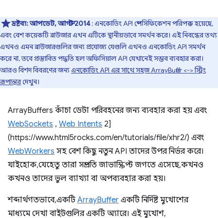
দ্রষ্টব্য:
আপডেট, আগস্ট 2014
: এনকোডিং API স্পেসিফিকেশন পরিপক্ক হয়েছে,
এবং বেশ কয়েকটি ব্রাউজার এখন এটিকে স্থানীয়ভাবে সমর্থন করে। এই নিবন্ধের তথ্য
এখনও এমন ব্রাউজারগুলির জন্য প্রযোজ্য যেগুলি এখনও এনকোডিং API সমর্থন
করে না, তবে প্রস্তাবিত পদ্ধতি হল অফিসিয়াল API যেখানেই সম্ভব ব্যবহার করা।
আরও বিশদ বিবরণের জন্য
এনকোডিং API এর সাথে সহজ ArrayBuffer <-> স্ট্রিং
রূপান্তর
দেখুন।
ArrayBuffers কাঁচা ডেটা পরিবহনের জন্য ব্যবহার করা হয় এবং
WebSockets
,
Web Intents
2]
(https://www.html5rocks.com/en/tutorials/file/xhr2/) এবং
WebWorkers
সহ বেশ কিছু নতুন API তাদের উপর নির্ভর করে।
যাইহোক, যেহেতু তারা সম্প্রতি জাভাস্ক্রিপ্ট জগতে এসেছে, কখনও
কখনও তাদের ভুল ব্যাখ্যা বা অপব্যবহার করা হয়।
শব্দার্থগতভাবে, একটি
ArrayBuffer
একটি নির্দিষ্ট মুখোশের
মাধ্যমে দেখা বাইটগুলির একটি অ্যারে। এই মুখোশ,