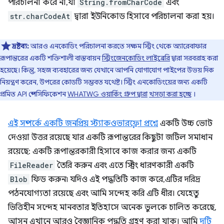
পরিচালনা করে না, যা
String.fromCharCode
এবং
str.charCodeAt
দ্বারা ইউনিকোড হিসাবে পরিচালনা করা হয়।
দ্রষ্টব্য:
আরও এনকোডিং পরিচালনা করতে সক্ষম স্ট্রিং থেকে অ্যারেবাফার
রূপান্তরের একটি শক্তিশালী বাস্তবায়ন
স্ট্রিংজেনকোডিং লাইব্রেরি
দ্বারা সরবরাহ করা
হয়েছে। কিন্তু, সহজ ব্যবহারের জন্য যেখানে আপনি যোগাযোগ পাইপের উভয় দিক
নিয়ন্ত্রণ করেন, উপরের কোডটি সম্ভবত যথেষ্ট। স্ট্রিং এনকোডিংয়ের জন্য একটি
প্রমিত API স্পেসিফিকেশন
WHATWG ওয়ার্কিং গ্রুপ দ্বারা
খসড়া করা হচ্ছে
।
এই সম্পর্কে একটি জনপ্রিয় স্ট্যাকওভারফ্লো প্রশ্নে
একটি উচ্চ ভোট
দেওয়া উত্তর রয়েছে যার একটি রূপান্তরের কিছুটা জটিল সমাধান
রয়েছে: একটি রূপান্তরকারী হিসাবে কাজ করার জন্য একটি
FileReader
তৈরি করুন এবং এতে স্ট্রিং ধারণকারী একটি
Blob
ফিড করুন৷ যদিও এই পদ্ধতিটি কাজ করে, এটির দরিদ্র
পঠনযোগ্যতা রয়েছে এবং আমি সন্দেহ করি এটি ধীর। যেহেতু
ভিত্তিহীন সন্দেহ মানবতার ইতিহাসে অনেক ভুলকে চালিত করেছে,
আসুন এখানে আরও বৈজ্ঞানিক পদ্ধতি গ্রহণ করা যাক। আমি
দুটি