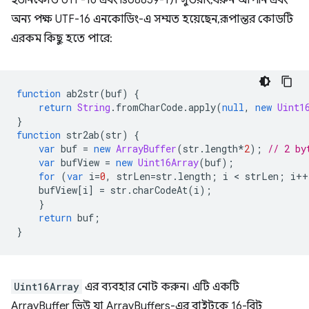
ইউনিকোড UTF-16 এবং iso8859-1)। সুতরাং, ধরুন আপনি এবং
অন্য পক্ষ UTF-16 এনকোডিং-এ সম্মত হয়েছেন, রূপান্তর কোডটি
এরকম কিছু হতে পারে:
function
ab2str
(
buf
)
{
return
String
.
fromCharCode
.
apply
(
null
,
new
Uint1
}
function
str2ab
(
str
)
{
var
buf
=
new
ArrayBuffer
(
str
.
length
*
2
);
// 2 by
var
bufView
=
new
Uint16Array
(
buf
);
for
(
var
i
=
0
,
strLen
=
str
.
length
;
i
 < 
strLen
;
i
++
bufView
[
i
]
=
str
.
charCodeAt
(
i
);
}
return
buf
;
}
Uint16Array
এর ব্যবহার নোট করুন। এটি একটি
ArrayBuffer ভিউ যা ArrayBuffers-এর বাইটকে 16-বিট