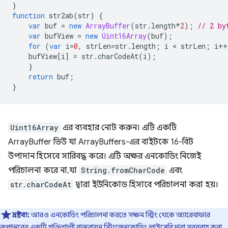
}
function
str2ab
(
str
)
{
var
buf
=
new
ArrayBuffer
(
str
.
length
*
2
);
// 2 by
var
bufView
=
new
Uint16Array
(
buf
);
for
(
var
i
=
0
,
strLen
=
str
.
length
;
i
 < 
strLen
;
i
++
bufView
[
i
]
=
str
.
charCodeAt
(
i
);
}
return
buf
;
}
Uint16Array
এর ব্যবহার নোট করুন। এটি একটি
ArrayBuffer ভিউ যা ArrayBuffers-এর বাইটকে 16-বিট
উপাদান হিসেবে সারিবদ্ধ করে। এটি অক্ষর এনকোডিং নিজেই
পরিচালনা করে না, যা
String.fromCharCode
এবং
str.charCodeAt
দ্বারা ইউনিকোড হিসাবে পরিচালনা করা হয়।
দ্রষ্টব্য:
আরও এনকোডিং পরিচালনা করতে সক্ষম স্ট্রিং থেকে অ্যারেবাফার
রূপান্তরের একটি শক্তিশালী বাস্তবায়ন
স্ট্রিংজেনকোডিং লাইব্রেরি
দ্বারা সরবরাহ করা