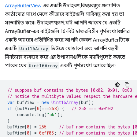
ArrayBufferView
এর একটি উদাহরণ, বিষয়বস্তুর প্রত্যাশিত
কাঠামোর সাথে মেলে কীভাবে বাইটগুলি সারিবদ্ধ করা হয় তা
সংজ্ঞায়িত করে। উদাহরণস্বরূপ, যদি আপনি জানেন যে একটি
ArrayBuffer-এর বাইটগুলি 16-বিট স্বাক্ষরবিহীন পূর্ণসংখ্যাগুলির
একটি অ্যারের প্রতিনিধিত্ব করে, আপনি কেবল ArrayBufferটিকে
একটি
Uint16Array
ভিউতে মোড়ানো এবং আপনি বন্ধনী
সিনট্যাক্স ব্যবহার করে এর উপাদানগুলিকে ম্যানিপুলেট করতে
পারেন যেন
Uint16Array
একটি পূর্ণসংখ্যা অ্যারে ছিল:
// suppose buf contains the bytes [0x02, 0x01, 0x03, 
// notice the multibyte values respect the hardware 
var
bufView
=
new
Uint16Array
(
buf
);
if
(
bufView
[
0
]
===
258
)
{
// 258 === 0x0102
console
.
log
(
"ok"
);
}
bufView
[
0
]
=
255
;
// buf now contains the bytes [
bufView
[
0
]
=
0xff05
;
// buf now contains the bytes [