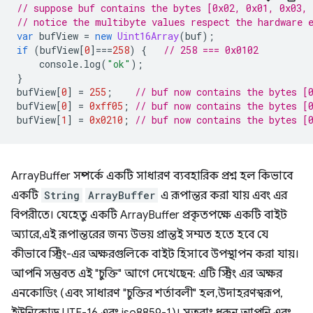
// suppose buf contains the bytes [0x02, 0x01, 0x03, 
// notice the multibyte values respect the hardware 
var
bufView
=
new
Uint16Array
(
buf
);
if
(
bufView
[
0
]
===
258
)
{
// 258 === 0x0102
console
.
log
(
"ok"
);
}
bufView
[
0
]
=
255
;
// buf now contains the bytes [
bufView
[
0
]
=
0xff05
;
// buf now contains the bytes [
bufView
[
1
]
=
0x0210
;
// buf now contains the bytes [
ArrayBuffer সম্পর্কে একটি সাধারণ ব্যবহারিক প্রশ্ন হল কিভাবে
একটি
String
ArrayBuffer
এ রূপান্তর করা যায় এবং এর
বিপরীতে। যেহেতু একটি ArrayBuffer প্রকৃতপক্ষে একটি বাইট
অ্যারে, এই রূপান্তরের জন্য উভয় প্রান্তই সম্মত হতে হবে যে
কীভাবে স্ট্রিং-এর অক্ষরগুলিকে বাইট হিসাবে উপস্থাপন করা যায়।
আপনি সম্ভবত এই "চুক্তি" আগে দেখেছেন: এটি স্ট্রিং এর অক্ষর
এনকোডিং (এবং সাধারণ "চুক্তির শর্তাবলী" হল, উদাহরণস্বরূপ,