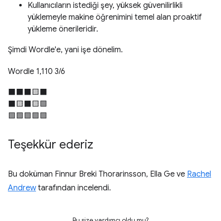
Kullanıcıların istediği şey, yüksek güvenilirlikli
yüklemeyle makine öğrenimini temel alan proaktif
yükleme önerileridir.
Şimdi Wordle'e, yani işe dönelim.
Wordle 1,110 3/6
⬛⬛⬛🟨⬛
⬛🟨⬛🟨🟩
🟩🟩🟩🟩🟩
Teşekkür ederiz
Bu doküman Finnur Breki Thorarinsson, Ella Ge ve
Rachel
Andrew
tarafından incelendi.
Bu size yardımcı oldu mu?