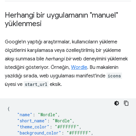
Herhangi bir uygulamanın "manuel"
yüklenmesi
Google'ın yaptığı araştırmalar, kullanıcıların yükleme
ölçütlerini karşılamasa veya özelleştirilmiş bir yükleme
akışı sunmasa bile
herhangi bir
web deneyimini yüklemek
istediğini gösteriyor. Örneğin,
Wordle
. Bu makalenin
yazıldığı sırada, web uygulaması manifest'inde
icons
üyesi ve
start_url
eksik.
{
"name"
:
"Wordle"
,
"short_name"
:
"Wordle"
,
"theme_color"
:
"#FFFFFF"
,
"background_color"
:
"#FFFFFF"
,