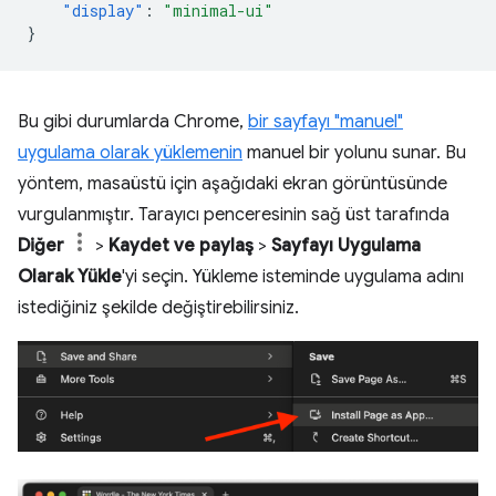
"display"
:
"minimal-ui"
}
Bu gibi durumlarda Chrome,
bir sayfayı "manuel"
uygulama olarak yüklemenin
manuel bir yolunu sunar. Bu
yöntem, masaüstü için aşağıdaki ekran görüntüsünde
vurgulanmıştır. Tarayıcı penceresinin sağ üst tarafında
Diğer
>
Kaydet ve paylaş
>
Sayfayı Uygulama
Olarak Yükle
'yi seçin. Yükleme isteminde uygulama adını
istediğiniz şekilde değiştirebilirsiniz.