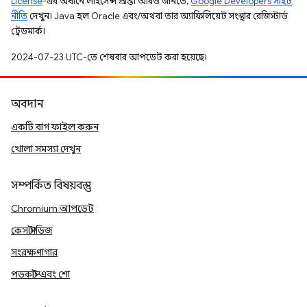
License
-এর অধীনে লাইসেন্স প্রাপ্ত। আরও জানতে,
Google Developers সাইট
নীতি
দেখুন। Java হল Oracle এবং/অথবা তার অ্যাফিলিয়েট সংস্থার রেজিস্টার্ড
ট্রেডমার্ক।
2024-07-23 UTC-তে শেষবার আপডেট করা হয়েছে।
অবদান
একটি বাগ ফাইল করুন
খোলা সমস্যা দেখুন
সম্পর্কিত বিষয়বস্তু
Chromium আপডেট
কেস স্টাডিজ
সংরক্ষণাগার
পডকাস্ট এবং শো