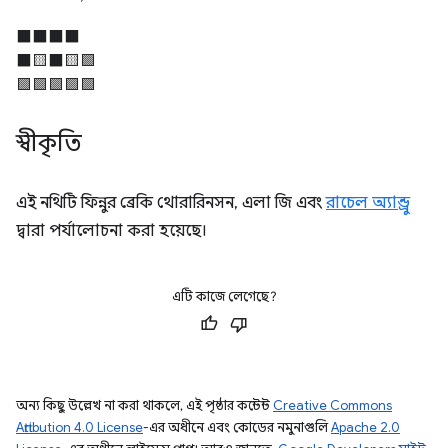
⬛⬛⬛⬛
⬛🟨⬛🟨🟩
🟩🟩🟩🟩🟩
স্বীকৃতি
এই নথিটি ফিন্নুর ব্রেকি থোরারিনসন, এলা জি এবং
রাচেল অ্যান্ড্রু
দ্বারা পর্যালোচনা করা হয়েছে।
এটি কাজে লেগেছে?
অন্য কিছু উল্লেখ না করা থাকলে, এই পৃষ্ঠার কন্টেন্ট
Creative Commons
Attribution 4.0 License
-এর অধীনে এবং কোডের নমুনাগুলি
Apache 2.0