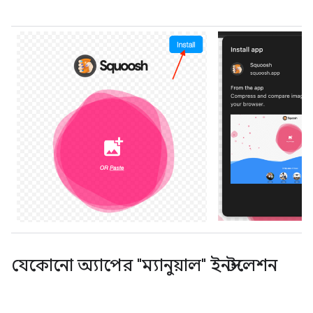
যেকোনো অ্যাপের "ম্যানুয়াল" ইনস্টলেশন