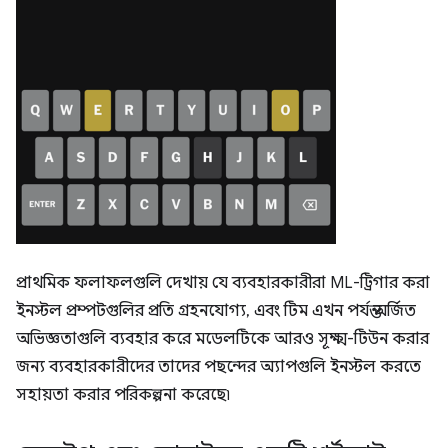
প্রাথমিক ফলাফলগুলি দেখায় যে ব্যবহারকারীরা ML-ট্রিগার করা
ইনস্টল প্রম্পটগুলির প্রতি গ্রহনযোগ্য, এবং টিম এখন পর্যন্ত অর্জিত
অভিজ্ঞতাগুলি ব্যবহার করে মডেলটিকে আরও সূক্ষ্ম-টিউন করার
জন্য ব্যবহারকারীদের তাদের পছন্দের অ্যাপগুলি ইনস্টল করতে
সহায়তা করার পরিকল্পনা করেছে৷